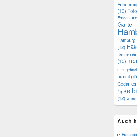
Erinneru
(13)
Foto
Fragen und
Garten
Hamb
Hamburg 
Häk
(12)
Kennenler
mei
(13)
nachgebac
macht glü
Gedanke
selb
(9)
(12)
Walnu
Auch h
Faceboo