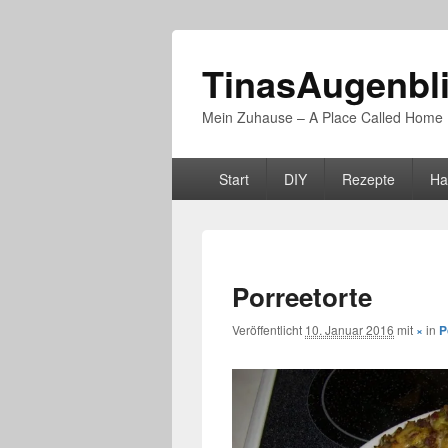
TinasAugenbl
Mein Zuhause – A Place Called Home
Primäres
Start
DIY
Rezepte
Ha
Menü
Porreetorte
Veröffentlicht
10. Januar 2016
mit
×
in
P