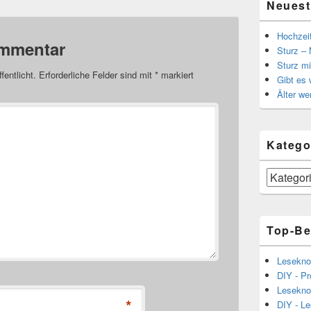
Neuest
Hochzei
ommentar
Sturz – 
Sturz mi
fentlicht.
Erforderliche Felder sind mit
*
markiert
Gibt es
Älter we
Katego
Kategorien
Top-Be
Lesekno
DIY - Pr
Lesekno
*
DIY - L