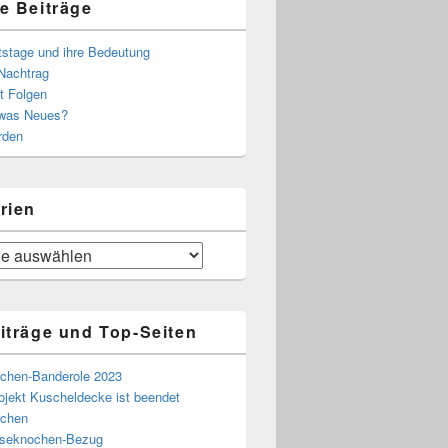
e Beiträge
tstage und ihre Bedeutung
Nachtrag
t Folgen
 was Neues?
rden
rien
iträge und Top-Seiten
chen-Banderole 2023
ojekt Kuscheldecke ist beendet
chen
eseknochen-Bezug