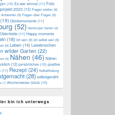
Foto
Es war einmal
(11)
ngen
(10)
projekt 2023
(13)
Fragen stellen
(9)
 Antworten
(9)
Fragen über Fragen
(9)
(19)
Glücksmomente
(11)
urg
(52)
Hamburger Garten
(8)
Oldenfelde
(11)
Happy moments
eln
(18)
Ich sein
(9)
Ich selbst sein
(9)
Leben
(14)
Leseknochen
nen
(9)
n wilder Garten
(22)
Nähen
(46)
Nähen
ken
(8)
cklich
(12)
positive
persönliches
(10)
Rezept
(24)
n
(11)
Selbstfindung
stgemacht
(28)
selbstgenäht
Wochenweise Glück
(10)
ss
(7)
ier bin ich unterwegs
k