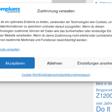
Nähmasc
Zustimmung verwalten
*
Neues
dir ein optimales Erlebnis zu bieten, verwenden wir Technologien wie Cookies, u
äteinformationen zu speichern und/oder darauf zuzugreifen. Wenn du diesen
hnologien zustimmst, können wir Daten wie das Surfverhalten oder eindeutige IDs
Martina
ser Website verarbeiten. Wenn du deine Zustimmung nicht erteilst oder zurückziehs
Stefan 
nen bestimmte Merkmale und Funktionen beeinträchtigt werden.
Martina
 in diesem Browser für meinen nächsten Kommentar
nste verwalten
Theme
Akzeptieren
Ablehnen
Einstellungen anseh
1000 Frag
Cookie-Richtlinie
Datenschutzerklärung
Impressum
Fragen an 
Blick in d
Blogpara
Z120
vier Jah
Do it