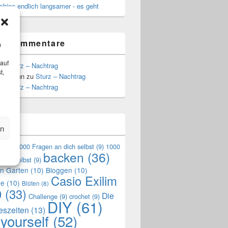
hine endlich langsamer - es geht
te Kommentare
m
 auf
zu
Sturz – Nachtrag
t,
Hoffmann
zu
Sturz – Nachtrag
zu
Sturz – Nachtrag
n
en
en
(9)
1000 Fragen an dich selbst
(9)
1000
backen
(36)
mich selbst
(9)
en Garten
(10)
Bloggen
(10)
Casio Exilim
de
(10)
Blüten
(8)
0
(33)
Die
Challenge
(9)
crochet
(9)
DIY
(61)
reszeiten
(13)
 yourself
(52)