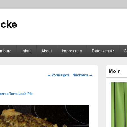
icke
mburg
Inhalt
About
Impressum
Datenschutz
C
Primärer
Moin
Seitenleisten
Bilder-
← Vorheriges
Nächstes →
Widgetberei
Navigation
orree-Torte Leek-Pie