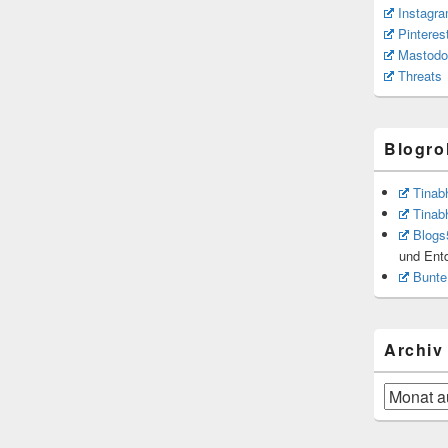
Instagr
Pinteres
Mastodo
Threats
Blogrol
Tinab
Tinab
Blogs
und Ent
Bunte
Archiv
Archiv