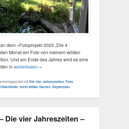
h an dem »Fotoprojekt 2023 „Die 4
eden Monat ein Foto von meinem wilden
ition. Und am Ende des Jahres wird es eine
iten in
Fotoprojekt 2023 – Die vier Jahreszeiten – September
weiterlesen
→
erschlagwortet mit
Die vier Jahreszeiten
,
Foto
,
Oldenfelde
,
mein wilder Garten
,
September
– Die vier Jahreszeiten –