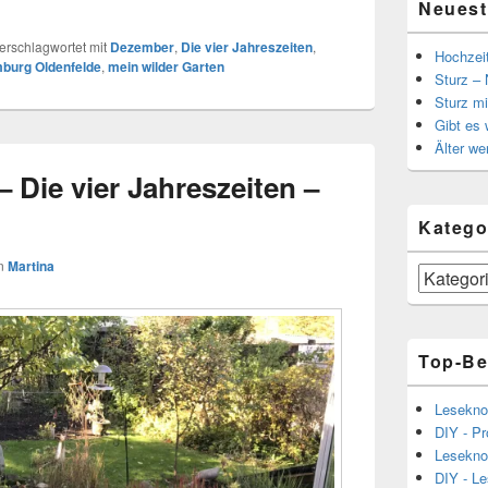
Neuest
erschlagwortet mit
Dezember
,
Die vier Jahreszeiten
,
Hochzei
burg Oldenfelde
,
mein wilder Garten
Sturz – 
Sturz mi
Gibt es
Älter we
– Die vier Jahreszeiten –
Katego
n
Martina
Kategorien
Top-Be
Lesekno
DIY - Pr
Lesekno
DIY - L