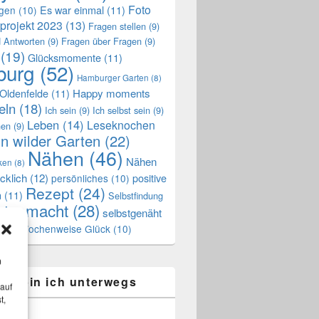
Foto
Es war einmal
(11)
ngen
(10)
projekt 2023
(13)
Fragen stellen
(9)
 Antworten
(9)
Fragen über Fragen
(9)
(19)
Glücksmomente
(11)
urg
(52)
Hamburger Garten
(8)
Oldenfelde
(11)
Happy moments
eln
(18)
Ich sein
(9)
Ich selbst sein
(9)
Leben
(14)
Leseknochen
nen
(9)
n wilder Garten
(22)
Nähen
(46)
Nähen
ken
(8)
cklich
(12)
positive
persönliches
(10)
Rezept
(24)
n
(11)
Selbstfindung
stgemacht
(28)
selbstgenäht
Wochenweise Glück
(10)
ss
(7)
m
ier bin ich unterwegs
 auf
t,
k