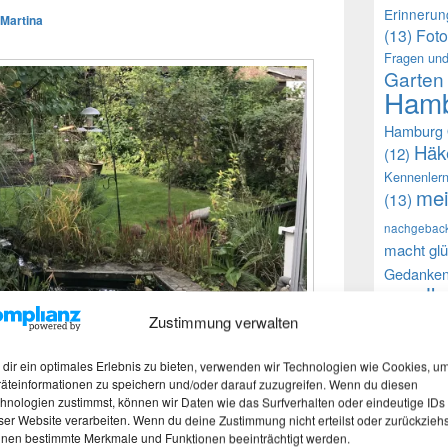
Erinneru
Martina
(13)
Foto
Fragen und
Garten
Hamb
Hamburg 
Häk
(12)
Kennenler
mei
(13)
nachgebac
macht glü
Gedanke
selb
(9)
(12)
Zustimmung verwalten
Walnu
h an dem »Fotoprojekt 2023 „Die 4
dir ein optimales Erlebnis zu bieten, verwenden wir Technologien wie Cookies, u
äteinformationen zu speichern und/oder darauf zuzugreifen. Wenn du diesen
eden Monat ein Foto von meinem wilden
Auch h
hnologien zustimmst, können wir Daten wie das Surfverhalten oder eindeutige IDs
ition. Und am Ende des Jahres wird es eine
ser Website verarbeiten. Wenn du deine Zustimmung nicht erteilst oder zurückziehs
iten in
Fotoprojekt 2023 – Die vier Jahreszeiten – Oktober
weiterlesen
→
Faceboo
nen bestimmte Merkmale und Funktionen beeinträchtigt werden.