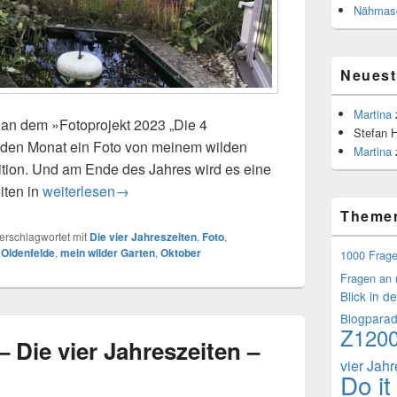
Nähmasc
Neues
Martina
h an dem »Fotoprojekt 2023 „Die 4
Stefan 
eden Monat ein Foto von meinem wilden
Martina
ition. Und am Ende des Jahres wird es eine
iten in
Fotoprojekt 2023 – Die vier Jahreszeiten – November
weiterlesen
→
Theme
erschlagwortet mit
Die vier Jahreszeiten
,
Foto
,
Oldenfelde
,
mein wilder Garten
,
Oktober
1000 Frag
Fragen an 
Blick in d
Blogpara
Z120
– Die vier Jahreszeiten –
vier Jah
Do it