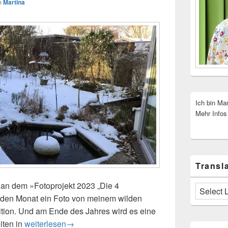
n
Martina
Ich bin Ma
Mehr Infos
Transla
h an dem »Fotoprojekt 2023 „Die 4
eden Monat ein Foto von meinem wilden
ition. Und am Ende des Jahres wird es eine
iten in
Fotoprojekt 2023 – Die vier Jahreszeiten – Dezember
weiterlesen
→