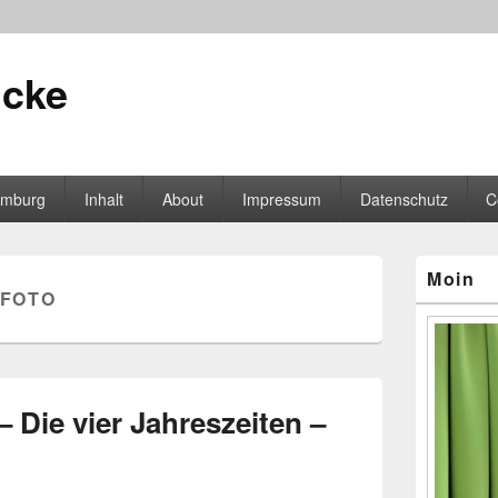
icke
mburg
Inhalt
About
Impressum
Datenschutz
C
Primärer
Moin
Seitenleisten
FOTO
Widgetberei
– Die vier Jahreszeiten –