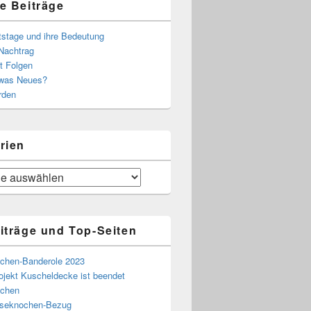
e Beiträge
tstage und ihre Bedeutung
Nachtrag
t Folgen
 was Neues?
rden
rien
iträge und Top-Seiten
chen-Banderole 2023
ojekt Kuscheldecke ist beendet
chen
eseknochen-Bezug