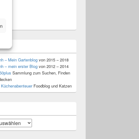
am
t
n
en
l
hh – Mein Gartenblog
von 2015 – 2018
hh – mein erster Blog
von 2012 – 2014
50plus
Sammlung zum Suchen, Finden
decken
 Küchenabenteuer
Foodblog und Katzen