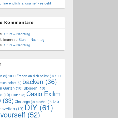
hine endlich langsamer - es geht
te Kommentare
zu
Sturz – Nachtrag
Hoffmann
zu
Sturz – Nachtrag
zu
Sturz – Nachtrag
n
en
(9)
1000 Fragen an dich selbst
(9)
1000
backen
(36)
mich selbst
(9)
en Garten
(10)
Bloggen
(10)
Casio Exilim
de
(10)
Blüten
(8)
0
(33)
Die
Challenge
(9)
crochet
(9)
DIY
(61)
reszeiten
(13)
 yourself
(52)