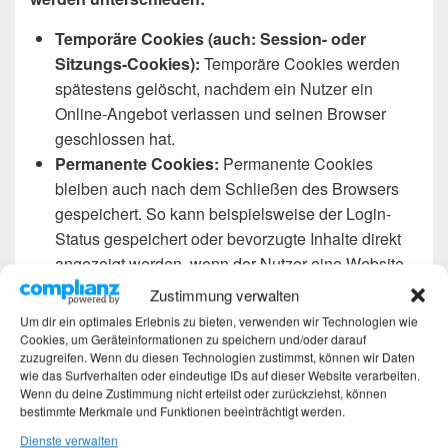
Temporäre Cookies (auch: Session- oder
Sitzungs-Cookies):
Temporäre Cookies werden
spätestens gelöscht, nachdem ein Nutzer ein
Online-Angebot verlassen und seinen Browser
geschlossen hat.
Permanente Cookies:
Permanente Cookies
bleiben auch nach dem Schließen des Browsers
gespeichert. So kann beispielsweise der Login-
Status gespeichert oder bevorzugte Inhalte direkt
angezeigt werden, wenn der Nutzer eine Website
erneut besucht. Ebenso können die Interessen von
Zustimmung verwalten
Nutzern, die zur Reichweitenmessung oder zu
Um dir ein optimales Erlebnis zu bieten, verwenden wir Technologien wie
Marketingzwecken verwendet werden, in einem
Cookies, um Geräteinformationen zu speichern und/oder darauf
zuzugreifen. Wenn du diesen Technologien zustimmst, können wir Daten
solchen Cookie gespeichert werden.
wie das Surfverhalten oder eindeutige IDs auf dieser Website verarbeiten.
First-Party-Cookies:
First-Party-Cookies werden
Wenn du deine Zustimmung nicht erteilst oder zurückziehst, können
von uns selbst gesetzt.
bestimmte Merkmale und Funktionen beeinträchtigt werden.
Third-Party-Cookies (auch: Drittanbieter-
Dienste verwalten