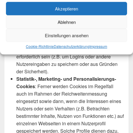
Cookies)
: Drittanbieter-Cookies werden
Akzeptieren
hauptsächlich von Werbetreibenden (sog. Dritten)
verwendet, um Benutzerinformationen zu
Ablehnen
verarbeiten.
Notwendige (auch: essentielle oder unbedingt
Einstellungen ansehen
erforderliche) Cookies:
Cookies können zum
Cookie-Richtlinie
Datenschutzerklärung
Impressum
einen für den Betrieb einer Webseite unbedingt
erforderlich sein (z.B. um Logins oder andere
Nutzereingaben zu speichern oder aus Gründen
der Sicherheit).
Statistik-, Marketing- und Personalisierungs-
Cookies
: Ferner werden Cookies im Regelfall
auch im Rahmen der Reichweitenmessung
eingesetzt sowie dann, wenn die Interessen eines
Nutzers oder sein Verhalten (z.B. Betrachten
bestimmter Inhalte, Nutzen von Funktionen etc.) auf
einzelnen Webseiten in einem Nutzerprofil
gespeichert werden. Solche Profile dienen dazu,