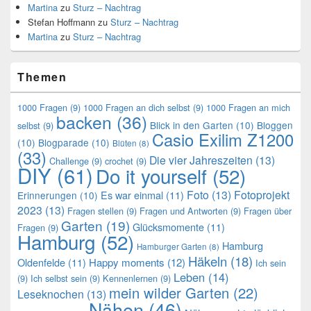
Martina
zu
Sturz – Nachtrag
Stefan Hoffmann
zu
Sturz – Nachtrag
Martina
zu
Sturz – Nachtrag
Themen
1000 Fragen
(9)
1000 Fragen an dich selbst
(9)
1000 Fragen an mich
backen
(36)
Blick in den Garten
(10)
Bloggen
selbst
(9)
Casio Exilim Z1200
(10)
Blogparade
(10)
Blüten
(8)
(33)
Die vier Jahreszeiten
(13)
Challenge
(9)
crochet
(9)
DIY
(61)
Do it yourself
(52)
Foto
(13)
Fotoprojekt
Es war einmal
(11)
Erinnerungen
(10)
2023
(13)
Fragen stellen
(9)
Fragen und Antworten
(9)
Fragen über
Garten
(19)
Glücksmomente
(11)
Fragen
(9)
Hamburg
(52)
Hamburg
Hamburger Garten
(8)
Häkeln
(18)
Oldenfelde
(11)
Happy moments
(12)
Ich sein
Leben
(14)
(9)
Ich selbst sein
(9)
Kennenlernen
(9)
mein wilder Garten
(22)
Leseknochen
(13)
Nähen
(46)