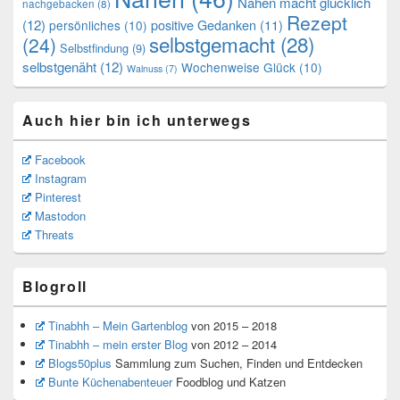
Nähen macht glücklich
nachgebacken
(8)
Rezept
(12)
positive Gedanken
(11)
persönliches
(10)
selbstgemacht
(28)
(24)
Selbstfindung
(9)
selbstgenäht
(12)
Wochenweise Glück
(10)
Walnuss
(7)
Auch hier bin ich unterwegs
Facebook
Instagram
Pinterest
Mastodon
Threats
Blogroll
Tinabhh – Mein Gartenblog
von 2015 – 2018
Tinabhh – mein erster Blog
von 2012 – 2014
Blogs50plus
Sammlung zum Suchen, Finden und Entdecken
Bunte Küchenabenteuer
Foodblog und Katzen