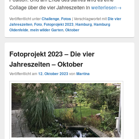
Collage über die vier Jahreszeiten in
Fotoprojekt 2023 – D
weiterlesen
→
Veröffentlicht unter
Challenge
,
Fotos
|
Verschlagwortet mit
Die vier
Jahreszeiten
,
Foto
,
Fotoprojekt 2023
,
Hamburg
,
Hamburg
Oldenfelde
,
mein wilder Garten
,
Oktober
Fotoprojekt 2023 – Die vier
Jahreszeiten – Oktober
Veröffentlicht am
12. Oktober 2023
von
Martina