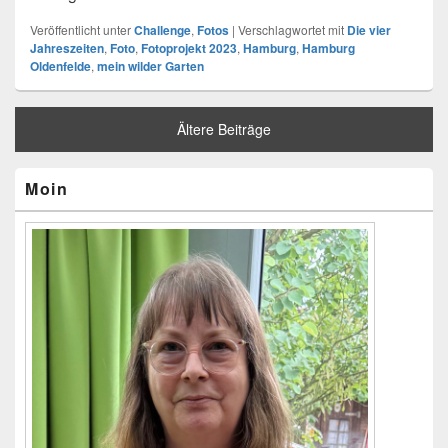
Veröffentlicht unter
Challenge
,
Fotos
|
Verschlagwortet mit
Die vier
Jahreszeiten
,
Foto
,
Fotoprojekt 2023
,
Hamburg
,
Hamburg
Oldenfelde
,
mein wilder Garten
Ältere Beiträge
Primärer
Moin
Seitenleisten-
Widgetbereich