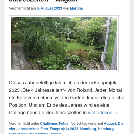
Veröffentlicht am
6. August 2023
von
Martina
Dieses Jahr beteilige ich mich an dem »Fotoprojekt
2023 „Die 4 Jahreszeiten“« von Roland. Jeden Monat
ein Foto von meinem wilden Garten. Immer die gleiche
Position. Und am Ende des Jahres wird es eine
Collage über die vier Jahreszeiten in
Fotoprojekt 2023 – Di
weiterlesen
→
Veröffentlicht unter
Challenge
,
Fotos
|
Verschlagwortet mit
August
,
Die
vier Jahreszeiten
,
Foto
,
Fotoprojekt 2023
,
Hamburg
,
Hamburg
Oldenfelde
,
mein wilder Garten