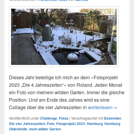
Dieses Jahr beteilige ich mich an dem »Fotoprojekt
2023 „Die 4 Jahreszeiten“« von Roland. Jeden Monat
ein Foto von meinem wilden Garten. Immer die gleiche
Position. Und am Ende des Jahres wird es eine
Collage über die vier Jahreszeiten in
Fotoprojekt 2023 – D
weiterlesen
→
Veröffentlicht unter
Challenge
,
Fotos
|
Verschlagwortet mit
Dezember
,
Die vier Jahreszeiten
,
Foto
,
Fotoprojekt 2023
,
Hamburg
,
Hamburg
Oldenfelde
,
mein wilder Garten