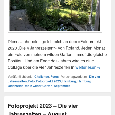
Dieses Jahr beteilige ich mich an dem »Fotoprojekt
2023 „Die 4 Jahreszeiten“« von Roland. Jeden Monat
ein Foto von meinem wilden Garten. Immer die gleiche
Position. Und am Ende des Jahres wird es eine
Collage über die vier Jahreszeiten in
Fotoprojekt 2023 – D
weiterlesen
→
Veröffentlicht unter
Challenge
,
Fotos
|
Verschlagwortet mit
Die vier
Jahreszeiten
,
Foto
,
Fotoprojekt 2023
,
Hamburg
,
Hamburg
Oldenfelde
,
mein wilder Garten
,
September
Fotoprojekt 2023 – Die vier
Jahreszeiten – August