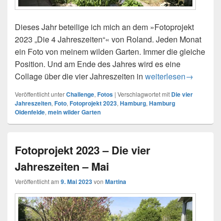
Dieses Jahr beteilige ich mich an dem »Fotoprojekt
2023 „Die 4 Jahreszeiten“« von Roland. Jeden Monat
ein Foto von meinem wilden Garten. Immer die gleiche
Position. Und am Ende des Jahres wird es eine
Collage über die vier Jahreszeiten in
Fotoprojekt 2023 – Di
weiterlesen
→
Veröffentlicht unter
Challenge
,
Fotos
|
Verschlagwortet mit
Die vier
Jahreszeiten
,
Foto
,
Fotoprojekt 2023
,
Hamburg
,
Hamburg
Oldenfelde
,
mein wilder Garten
Fotoprojekt 2023 – Die vier
Jahreszeiten – Mai
Veröffentlicht am
9. Mai 2023
von
Martina