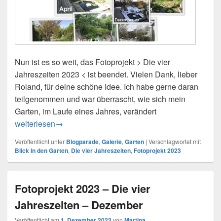
Nun ist es so weit, das Fotoprojekt > Die vier
Jahreszeiten 2023 < ist beendet. Vielen Dank, lieber
Roland, für deine schöne Idee. Ich habe gerne daran
teilgenommen und war überrascht, wie sich mein
Garten, im Laufe eines Jahres, verändert
Die vier Jahreszeiten 2023
weiterlesen
→
Veröffentlicht unter
Blogparade
,
Galerie
,
Garten
|
Verschlagwortet mit
Blick in den Garten
,
Die vier Jahreszeiten
,
Fotoprojekt 2023
Fotoprojekt 2023 – Die vier
Jahreszeiten – Dezember
Veröffentlicht am
1. Dezember 2023
von
Martina