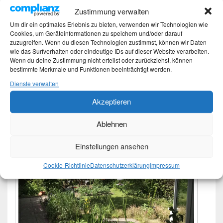
Position. Und am Ende des Jahres wird es eine
Zustimmung verwalten
Collage über die vier Jahreszeiten in
Fotoprojekt 2023 – Die
weiterlesen
→
Um dir ein optimales Erlebnis zu bieten, verwenden wir Technologien wie
Cookies, um Geräteinformationen zu speichern und/oder darauf
Veröffentlicht unter
Challenge
,
Fotos
|
Verschlagwortet mit
Die vier
zuzugreifen. Wenn du diesen Technologien zustimmst, können wir Daten
Jahreszeiten
,
Foto
,
Fotoprojekt 2023
,
Hamburg
,
Hamburg
wie das Surfverhalten oder eindeutige IDs auf dieser Website verarbeiten.
Oldenfelde
,
mein wilder Garten
Wenn du deine Zustimmung nicht erteilst oder zurückziehst, können
bestimmte Merkmale und Funktionen beeinträchtigt werden.
Dienste verwalten
Fotoprojekt 2023 – Die vier
Akzeptieren
Jahreszeiten – Juni
Ablehnen
Veröffentlicht am
2. Juni 2023
von
Martina
Einstellungen ansehen
Cookie-Richtlinie
Datenschutzerklärung
Impressum