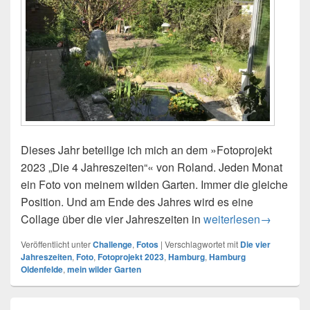
Dieses Jahr beteilige ich mich an dem »Fotoprojekt
2023 „Die 4 Jahreszeiten“« von Roland. Jeden Monat
ein Foto von meinem wilden Garten. Immer die gleiche
Position. Und am Ende des Jahres wird es eine
Collage über die vier Jahreszeiten in
Fotoprojekt 2023 – Di
weiterlesen
→
Veröffentlicht unter
Challenge
,
Fotos
|
Verschlagwortet mit
Die vier
Jahreszeiten
,
Foto
,
Fotoprojekt 2023
,
Hamburg
,
Hamburg
Oldenfelde
,
mein wilder Garten