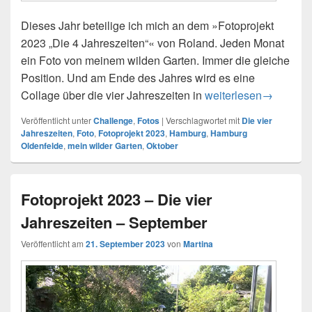
Dieses Jahr beteilige ich mich an dem »Fotoprojekt
2023 „Die 4 Jahreszeiten“« von Roland. Jeden Monat
ein Foto von meinem wilden Garten. Immer die gleiche
Position. Und am Ende des Jahres wird es eine
Collage über die vier Jahreszeiten in
Fotoprojekt 2023 – Di
weiterlesen
→
Veröffentlicht unter
Challenge
,
Fotos
|
Verschlagwortet mit
Die vier
Jahreszeiten
,
Foto
,
Fotoprojekt 2023
,
Hamburg
,
Hamburg
Oldenfelde
,
mein wilder Garten
,
Oktober
Fotoprojekt 2023 – Die vier
Jahreszeiten – September
Veröffentlicht am
21. September 2023
von
Martina