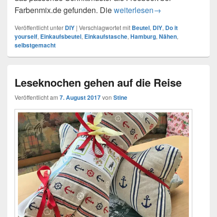
Farbenmix.de gefunden. Die
DIY – Einkaufstasche fertig 
weiterlesen
→
Veröffentlicht unter
DIY
|
Verschlagwortet mit
Beutel
,
DIY
,
Do it
yourself
,
Einkaufsbeutel
,
Einkaufstasche
,
Hamburg
,
Nähen
,
selbstgemacht
Leseknochen gehen auf die Reise
Veröffentlicht am
7. August 2017
von
Stine