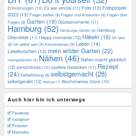
Foto
(13)
Fotoprojekt
Es war einmal
(11)
Erinnerungen
(10)
2023
(13)
Fragen stellen
(9)
Fragen und Antworten
(9)
Fragen über
Garten
(19)
Glücksmomente
(11)
Fragen
(9)
Hamburg
(52)
Hamburg
Hamburger Garten
(8)
Häkeln
(18)
Oldenfelde
(11)
Happy moments
(12)
Ich sein
Leben
(14)
(9)
Ich selbst sein
(9)
Kennenlernen
(9)
mein wilder Garten
(22)
Leseknochen
(13)
Nähen
(46)
Nähen macht glücklich
nachgebacken
(8)
Rezept
(12)
positive Gedanken
(11)
persönliches
(10)
selbstgemacht
(28)
(24)
Selbstfindung
(9)
selbstgenäht
(12)
Wochenweise Glück
(10)
Walnuss
(7)
Auch hier bin ich unterwegs
Facebook
Instagram
Pinterest
Mastodon