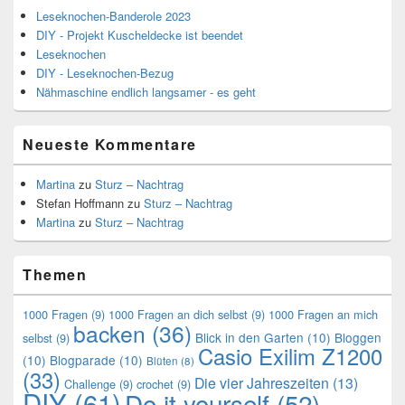
Leseknochen-Banderole 2023
DIY - Projekt Kuscheldecke ist beendet
Leseknochen
DIY - Leseknochen-Bezug
Nähmaschine endlich langsamer - es geht
Neueste Kommentare
Martina
zu
Sturz – Nachtrag
Stefan Hoffmann
zu
Sturz – Nachtrag
Martina
zu
Sturz – Nachtrag
Themen
1000 Fragen
(9)
1000 Fragen an dich selbst
(9)
1000 Fragen an mich
backen
(36)
Blick in den Garten
(10)
Bloggen
selbst
(9)
Casio Exilim Z1200
(10)
Blogparade
(10)
Blüten
(8)
(33)
Die vier Jahreszeiten
(13)
Challenge
(9)
crochet
(9)
DIY
(61)
Do it yourself
(52)