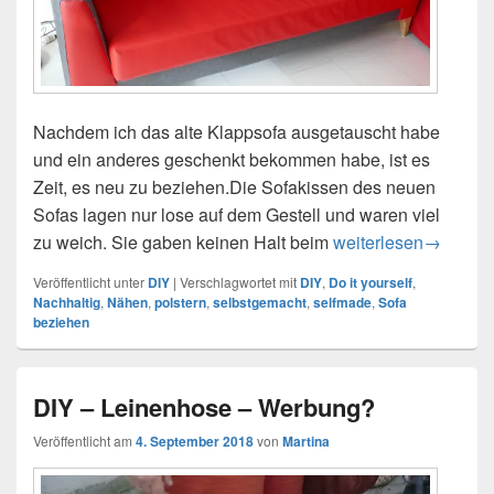
Nachdem ich das alte Klappsofa ausgetauscht habe
und ein anderes geschenkt bekommen habe, ist es
Zeit, es neu zu beziehen.Die Sofakissen des neuen
Sofas lagen nur lose auf dem Gestell und waren viel
zu weich. Sie gaben keinen Halt beim
Und wieder ein rote
weiterlesen
→
Veröffentlicht unter
DIY
|
Verschlagwortet mit
DIY
,
Do it yourself
,
Nachhaltig
,
Nähen
,
polstern
,
selbstgemacht
,
selfmade
,
Sofa
beziehen
DIY – Leinenhose – Werbung?
Veröffentlicht am
4. September 2018
von
Martina