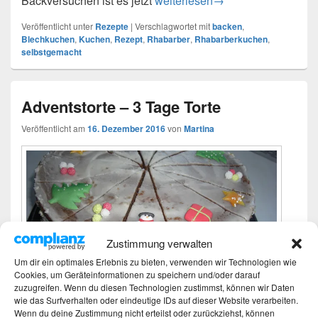
Backversuchen ist es jetzt
Rhabarberkuchen mit Baiser vo
weiterlesen
→
Veröffentlicht unter
Rezepte
|
Verschlagwortet mit
backen
,
Blechkuchen
,
Kuchen
,
Rezept
,
Rhabarber
,
Rhabarberkuchen
,
selbstgemacht
Adventstorte – 3 Tage Torte
Veröffentlicht am
16. Dezember 2016
von
Martina
Zustimmung verwalten
Um dir ein optimales Erlebnis zu bieten, verwenden wir Technologien wie
Cookies, um Geräteinformationen zu speichern und/oder darauf
zuzugreifen. Wenn du diesen Technologien zustimmst, können wir Daten
wie das Surfverhalten oder eindeutige IDs auf dieser Website verarbeiten.
Diese Adventstorte, auch 3-Tage-Torte genannt, sollte
Wenn du deine Zustimmung nicht erteilst oder zurückziehst, können