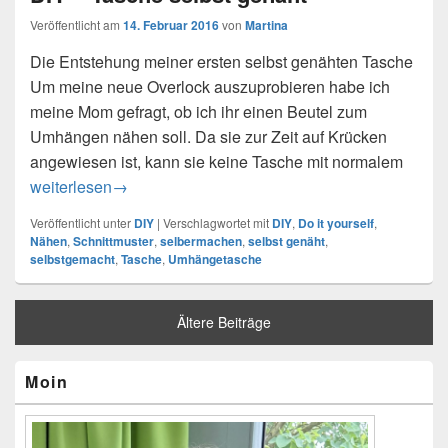
Veröffentlicht am
14. Februar 2016
von
Martina
Die Entstehung meiner ersten selbst genähten Tasche
Um meine neue Overlock auszuprobieren habe ich
meine Mom gefragt, ob ich ihr einen Beutel zum
Umhängen nähen soll. Da sie zur Zeit auf Krücken
angewiesen ist, kann sie keine Tasche mit normalem
DIY – Tasche selbst genäht
weiterlesen
→
Veröffentlicht unter
DIY
|
Verschlagwortet mit
DIY
,
Do it yourself
,
Nähen
,
Schnittmuster
,
selbermachen
,
selbst genäht
,
selbstgemacht
,
Tasche
,
Umhängetasche
Ältere Beiträge
Primärer
Moin
Seitenleisten-
Widgetbereich