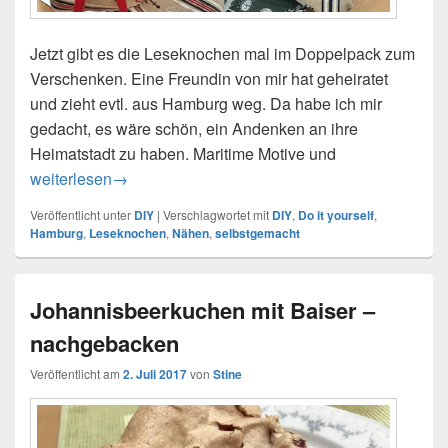
Jetzt gibt es die Leseknochen mal im Doppelpack zum
Verschenken. Eine Freundin von mir hat geheiratet
und zieht evtl. aus Hamburg weg. Da habe ich mir
gedacht, es wäre schön, ein Andenken an ihre
Heimatstadt zu haben. Maritime Motive und
Leseknochen gehen auf die Reise
weiterlesen
→
Veröffentlicht unter
DIY
|
Verschlagwortet mit
DIY
,
Do it yourself
,
Hamburg
,
Leseknochen
,
Nähen
,
selbstgemacht
Johannisbeerkuchen mit Baiser –
nachgebacken
Veröffentlicht am
2. Juli 2017
von
Stine