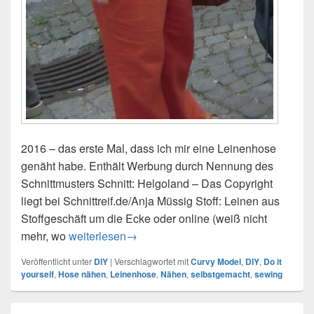
2016 – das erste Mal, dass ich mir eine Leinenhose
genäht habe. Enthält Werbung durch Nennung des
Schnittmusters Schnitt: Helgoland – Das Copyright
liegt bei Schnittreif.de/Anja Müssig Stoff: Leinen aus
Stoffgeschäft um die Ecke oder online (weiß nicht
mehr, wo
DIY – Leinenhose – Werbung?
weiterlesen
→
Veröffentlicht unter
DIY
|
Verschlagwortet mit
Curvy Model
,
DIY
,
Do it
yourself
,
Hose nähen
,
Leinenhose
,
Nähen
,
selbstgemacht
,
sewing