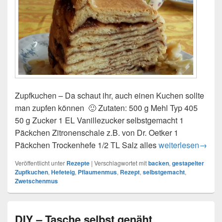
Zupfkuchen – Da schaut ihr, auch einen Kuchen sollte
man zupfen können 🙂 Zutaten: 500 g Mehl Typ 405
50 g Zucker 1 EL Vanillezucker selbstgemacht 1
Päckchen Zitronenschale z.B. von Dr. Oetker 1
Päckchen Trockenhefe 1/2 TL Salz alles
Gestapelter Zupf
weiterlesen
→
Veröffentlicht unter
Rezepte
|
Verschlagwortet mit
backen
,
gestapelter
Zupfkuchen
,
Hefeteig
,
Pflaumenmus
,
Rezept
,
selbstgemacht
,
Zwetschenmus
DIY – Tasche selbst genäht