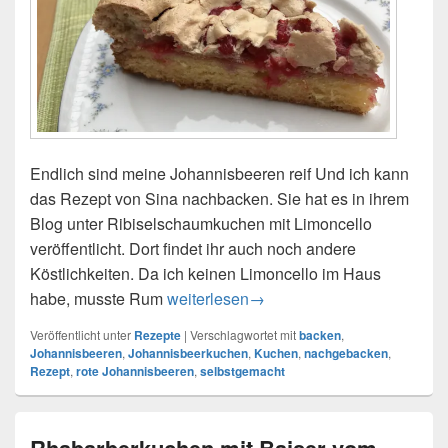
Endlich sind meine Johannisbeeren reif Und ich kann
das Rezept von Sina nachbacken. Sie hat es in ihrem
Blog unter Ribiselschaumkuchen mit Limoncello
veröffentlicht. Dort findet ihr auch noch andere
Köstlichkeiten. Da ich keinen Limoncello im Haus
habe, musste Rum
Johannisbeerkuchen mit Baiser – nac
weiterlesen
→
Veröffentlicht unter
Rezepte
|
Verschlagwortet mit
backen
,
Johannisbeeren
,
Johannisbeerkuchen
,
Kuchen
,
nachgebacken
,
Rezept
,
rote Johannisbeeren
,
selbstgemacht
Rhabarberkuchen mit Baiser vom