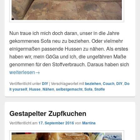
Nun traue ich mich doch daran, unser in die Jahre
gekommenes Sofa neu zu beziehen. Oder vielmehr
einigermaßen passende Hussen zu nähen. Als erstes
haben wir, mein GöGa und ich, die ungefähren Maße
genommen für den Stoffverbrauch. Daraus haben sich
Sofa beziehen – Was das wohl wird…
weiterlesen
→
Veröffentlicht unter
DIY
|
Verschlagwortet mit
beziehen
,
Couch
,
DIY
,
Do
it yourself
,
Husse
,
Nähen
,
selbstgemacht
,
Sofa
,
Stoffe
Gestapelter Zupfkuchen
Veröffentlicht am
17. September 2016
von
Martina