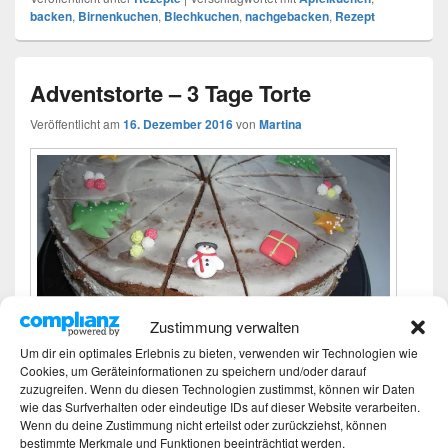
backen
,
Birnenkuchen
,
Blechkuchen
,
nachgebacken
,
Rezept
Adventstorte – 3 Tage Torte
Veröffentlicht am
16. Dezember 2016
von
Martina
Zustimmung verwalten
Um dir ein optimales Erlebnis zu bieten, verwenden wir Technologien wie
Cookies, um Geräteinformationen zu speichern und/oder darauf
Diese Adventstorte, auch 3-Tage-Torte genannt, sollte
zuzugreifen. Wenn du diesen Technologien zustimmst, können wir Daten
zu Weihnachten die Kaffeetafel bereichern. Das
wie das Surfverhalten oder eindeutige IDs auf dieser Website verarbeiten.
Wenn du deine Zustimmung nicht erteilst oder zurückziehst, können
Rezept noch einmal hervor gesucht, aus meinem alten
bestimmte Merkmale und Funktionen beeinträchtigt werden.