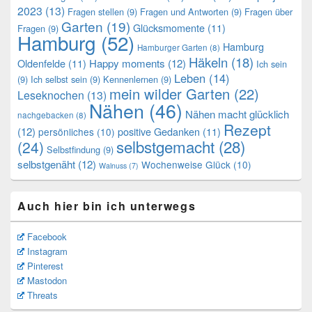
2023
(13)
Fragen stellen
(9)
Fragen und Antworten
(9)
Fragen über
Garten
(19)
Glücksmomente
(11)
Fragen
(9)
Hamburg
(52)
Hamburg
Hamburger Garten
(8)
Häkeln
(18)
Oldenfelde
(11)
Happy moments
(12)
Ich sein
Leben
(14)
(9)
Ich selbst sein
(9)
Kennenlernen
(9)
mein wilder Garten
(22)
Leseknochen
(13)
Nähen
(46)
Nähen macht glücklich
nachgebacken
(8)
Rezept
(12)
positive Gedanken
(11)
persönliches
(10)
selbstgemacht
(28)
(24)
Selbstfindung
(9)
selbstgenäht
(12)
Wochenweise Glück
(10)
Walnuss
(7)
Auch hier bin ich unterwegs
Facebook
Instagram
Pinterest
Mastodon
Threats