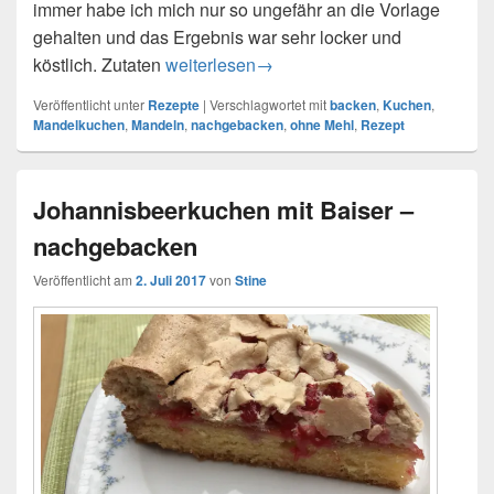
immer habe ich mich nur so ungefähr an die Vorlage
gehalten und das Ergebnis war sehr locker und
köstlich. Zutaten
Mandelkuchen vom Feinsten – nachgeba
weiterlesen
→
Veröffentlicht unter
Rezepte
|
Verschlagwortet mit
backen
,
Kuchen
,
Mandelkuchen
,
Mandeln
,
nachgebacken
,
ohne Mehl
,
Rezept
Johannisbeerkuchen mit Baiser –
nachgebacken
Veröffentlicht am
2. Juli 2017
von
Stine