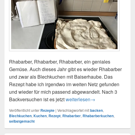
Rhabarber, Rhabarber, Rhabarber, ein geniales
Gemüse. Auch dieses Jahr gibt es wieder Rhabarber
und zwar als Blechkuchen mit Baiserhaube. Das
Rezept habe ich irgendwo im weiten Netz gefunden
und wieder für mich passend abgewandelt. Nach 3
Backversuchen ist es jetzt
Rhabarberkuchen mit Baiser vo
weiterlesen
→
Veröffentlicht unter
Rezepte
|
Verschlagwortet mit
backen
,
Blechkuchen
,
Kuchen
,
Rezept
,
Rhabarber
,
Rhabarberkuchen
,
selbstgemacht