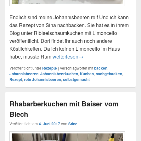
Endlich sind meine Johannisbeeren reif Und ich kann
das Rezept von Sina nachbacken. Sie hat es in ihrem
Blog unter Ribiselschaumkuchen mit Limoncello
veröffentlicht. Dort findet ihr auch noch andere
Köstlichkeiten. Da ich keinen Limoncello im Haus
habe, musste Rum
Johannisbeerkuchen mit Baiser – nac
weiterlesen
→
Veröffentlicht unter
Rezepte
|
Verschlagwortet mit
backen
,
Johannisbeeren
,
Johannisbeerkuchen
,
Kuchen
,
nachgebacken
,
Rezept
,
rote Johannisbeeren
,
selbstgemacht
Rhabarberkuchen mit Baiser vom
Blech
Veröffentlicht am
4. Juni 2017
von
Stine