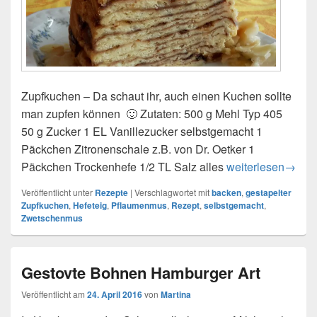
Zupfkuchen – Da schaut ihr, auch einen Kuchen sollte
man zupfen können 🙂 Zutaten: 500 g Mehl Typ 405
50 g Zucker 1 EL Vanillezucker selbstgemacht 1
Päckchen Zitronenschale z.B. von Dr. Oetker 1
Päckchen Trockenhefe 1/2 TL Salz alles
Gestapelter Zupf
weiterlesen
→
Veröffentlicht unter
Rezepte
|
Verschlagwortet mit
backen
,
gestapelter
Zupfkuchen
,
Hefeteig
,
Pflaumenmus
,
Rezept
,
selbstgemacht
,
Zwetschenmus
Gestovte Bohnen Hamburger Art
Veröffentlicht am
24. April 2016
von
Martina