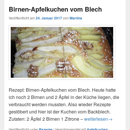
Birnen-Apfelkuchen vom Blech
Veröffentlicht am
24. Januar 2017
von
Martina
Rezept: Birnen-Apfelkuchen vom Blech. Heute hatte
ich noch 2 Birnen und 2 Äpfel in der Küche liegen, die
verbraucht werden mussten. Also wieder Rezepte
gestöbert und hier ist der Kuchen vom Backblech.
Zutaten: 2 Äpfel 2 Birnen 1 Zitrone –
Birnen-Apfelkuchen v
weiterlesen
→
Veröffentlicht unter
Rezepte
|
Verschlagwortet mit
Apfelkuchen
,