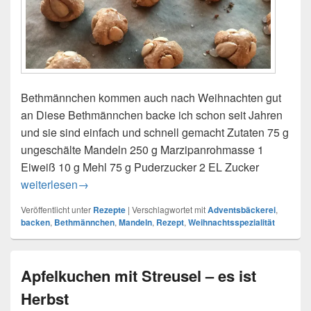
Bethmännchen kommen auch nach Weihnachten gut
an Diese Bethmännchen backe ich schon seit Jahren
und sie sind einfach und schnell gemacht Zutaten 75 g
ungeschälte Mandeln 250 g Marzipanrohmasse 1
Eiweiß 10 g Mehl 75 g Puderzucker 2 EL Zucker
Bethmännchen – schmecken auch nach Weihnachten
weiterlesen
→
Veröffentlicht unter
Rezepte
|
Verschlagwortet mit
Adventsbäckerei
,
backen
,
Bethmännchen
,
Mandeln
,
Rezept
,
Weihnachtsspezialität
Apfelkuchen mit Streusel – es ist
Herbst