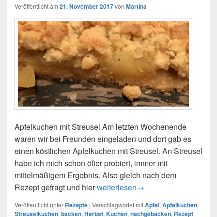
Veröffentlicht am
21. November 2017
von
Martina
Apfelkuchen mit Streusel Am letzten Wochenende
waren wir bei Freunden eingeladen und dort gab es
einen köstlichen Apfelkuchen mit Streusel. An Streusel
habe ich mich schon öfter probiert, immer mit
mittelmäßigem Ergebnis. Also gleich nach dem
Rezept gefragt und hier
Apfelkuchen mit Streusel – es ist H
weiterlesen
→
Veröffentlicht unter
Rezepte
|
Verschlagwortet mit
Apfel
,
Apfelkuchen
Streuselkuchen
,
backen
,
Herbst
,
Kuchen
,
nachgebacken
,
Rezept