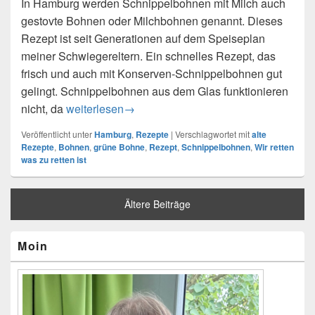
In Hamburg werden Schnippelbohnen mit Milch auch
gestovte Bohnen oder Milchbohnen genannt. Dieses
Rezept ist seit Generationen auf dem Speiseplan
meiner Schwiegereltern. Ein schnelles Rezept, das
frisch und auch mit Konserven-Schnippelbohnen gut
gelingt. Schnippelbohnen aus dem Glas funktionieren
nicht, da
Gestovte Bohnen Hamburger Art
weiterlesen
→
Veröffentlicht unter
Hamburg
,
Rezepte
|
Verschlagwortet mit
alte
Rezepte
,
Bohnen
,
grüne Bohne
,
Rezept
,
Schnippelbohnen
,
Wir retten
was zu retten ist
Ältere Beiträge
Primärer
Moin
Seitenleisten-
Widgetbereich