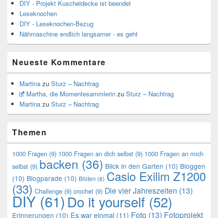
DIY - Projekt Kuscheldecke ist beendet
Leseknochen
DIY - Leseknochen-Bezug
Nähmaschine endlich langsamer - es geht
Neueste Kommentare
Martina
zu
Sturz – Nachtrag
Martha, die Momentesammlerin
zu
Sturz – Nachtrag
Martina
zu
Sturz – Nachtrag
Themen
1000 Fragen
(9)
1000 Fragen an dich selbst
(9)
1000 Fragen an mich
backen
(36)
Blick in den Garten
(10)
Bloggen
selbst
(9)
Casio Exilim Z1200
(10)
Blogparade
(10)
Blüten
(8)
(33)
Die vier Jahreszeiten
(13)
Challenge
(9)
crochet
(9)
DIY
(61)
Do it yourself
(52)
Foto
(13)
Fotoprojekt
Es war einmal
(11)
Erinnerungen
(10)