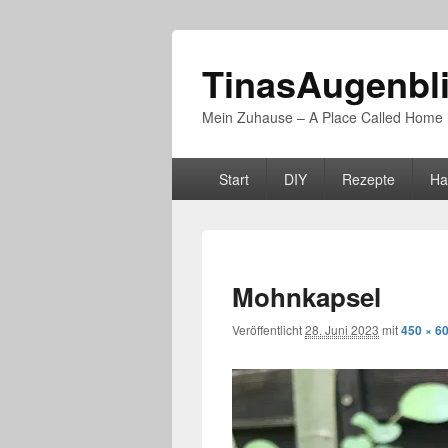
TinasAugenbl
Mein Zuhause – A Place Called Home
Primäres
Start
DIY
Rezepte
Ha
Menü
Mohnkapsel
Veröffentlicht
28. Juni 2023
mit
450 × 6