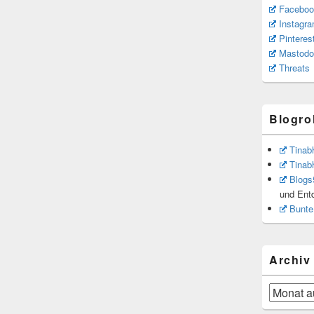
Faceboo
Instagr
Pinteres
Mastodo
Threats
Blogrol
Tinab
Tinab
Blogs
und Ent
Bunte
Archiv
Archiv