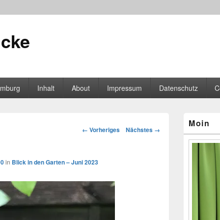
icke
mburg
Inhalt
About
Impressum
Datenschutz
C
Primärer
Moin
Seitenleisten
Bilder-
← Vorheriges
Nächstes →
Widgetberei
Navigation
00
in
Blick in den Garten – Juni 2023