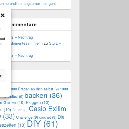
hine endlich langsamer - es geht
te Kommentare
m
zu
Sturz – Nachtrag
 auf
a, die Momentesammlerin
zu
Sturz –
t,
g
zu
Sturz – Nachtrag
en
n
en
(9)
1000 Fragen an dich selbst
(9)
1000
backen
(36)
mich selbst
(9)
en Garten
(10)
Bloggen
(10)
Casio Exilim
de
(10)
Blüten
(8)
0
(33)
Die
Challenge
(9)
crochet
(9)
DIY
(61)
reszeiten
(13)