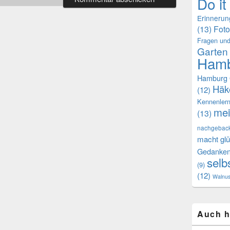
Do it
Erinneru
(13)
Foto
Fragen und
Garten
Hamb
Hamburg 
Häk
(12)
Kennenler
mei
(13)
nachgebac
macht glü
Gedanke
selb
(9)
(12)
Walnu
Auch h