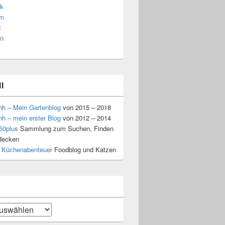
k
am
t
n
l
hh – Mein Gartenblog
von 2015 – 2018
hh – mein erster Blog
von 2012 – 2014
50plus
Sammlung zum Suchen, Finden
decken
 Küchenabenteuer
Foodblog und Katzen