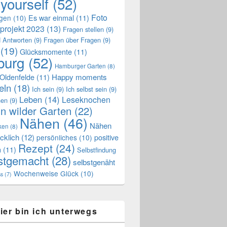
 yourself
(52)
Foto
Es war einmal
(11)
ngen
(10)
projekt 2023
(13)
Fragen stellen
(9)
 Antworten
(9)
Fragen über Fragen
(9)
(19)
Glücksmomente
(11)
urg
(52)
Hamburger Garten
(8)
Oldenfelde
(11)
Happy moments
eln
(18)
Ich sein
(9)
Ich selbst sein
(9)
Leben
(14)
Leseknochen
nen
(9)
n wilder Garten
(22)
Nähen
(46)
Nähen
ken
(8)
cklich
(12)
positive
persönliches
(10)
Rezept
(24)
n
(11)
Selbstfindung
stgemacht
(28)
selbstgenäht
Wochenweise Glück
(10)
ss
(7)
ier bin ich unterwegs