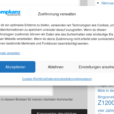
Nähmasc
Zustimmung verwalten
Neues
dir ein optimales Erlebnis zu bieten, verwenden wir Technologien wie Cookies, u
äteinformationen zu speichern und/oder darauf zuzugreifen. Wenn du diesen
Martina
hnologien zustimmst, können wir Daten wie das Surfverhalten oder eindeutige IDs
Marth
ser Website verarbeiten. Wenn du deine Zustimmung nicht erteilst oder zurückziehs
Nachtra
nen bestimmte Merkmale und Funktionen beeinträchtigt werden.
*
Martina
nste verwalten
Akzeptieren
Ablehnen
Einstellungen anseh
Theme
*
1000 Frag
Cookie-Richtlinie
Datenschutzerklärung
Impressum
Fragen an 
Blick in d
Blogpara
 in diesem Browser für meinen nächsten Kommentar
Z120
vier Jah