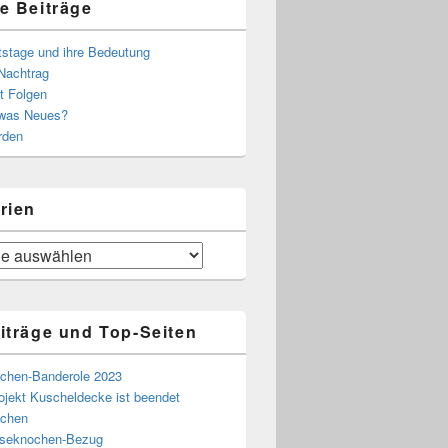
e Beiträge
tstage und ihre Bedeutung
Nachtrag
t Folgen
 was Neues?
rden
rien
iträge und Top-Seiten
chen-Banderole 2023
ojekt Kuscheldecke ist beendet
chen
eseknochen-Bezug