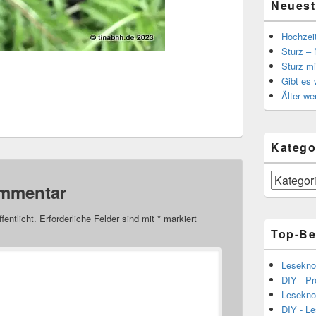
Neuest
Hochzei
Sturz – 
Sturz mi
Gibt es
Älter we
Katego
Kategorien
ommentar
fentlicht.
Erforderliche Felder sind mit
*
markiert
Top-Be
Lesekno
DIY - Pr
Lesekno
DIY - L