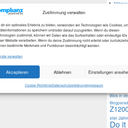
Nähmasc
Zustimmung verwalten
Neues
dir ein optimales Erlebnis zu bieten, verwenden wir Technologien wie Cookies, u
äteinformationen zu speichern und/oder darauf zuzugreifen. Wenn du diesen
hnologien zustimmst, können wir Daten wie das Surfverhalten oder eindeutige IDs
Martina
ser Website verarbeiten. Wenn du deine Zustimmung nicht erteilst oder zurückziehs
Stefan 
nen bestimmte Merkmale und Funktionen beeinträchtigt werden.
Martina
nste verwalten
Theme
Akzeptieren
Ablehnen
Einstellungen anseh
1000 Frag
Cookie-Richtlinie
Datenschutzerklärung
Impressum
Fragen an 
Blick in d
Blogpara
Z120
vier Jah
Do it