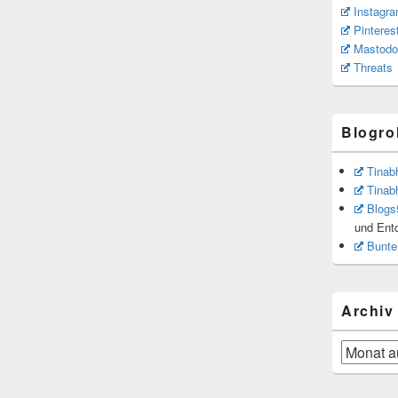
Instagr
Pinteres
Mastodo
Threats
Blogrol
Tinab
Tinab
Blogs
und Ent
Bunte
Archiv
Archiv