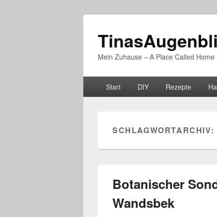
TinasAugenbl
Mein Zuhause – A Place Called Home
Primäres
Start
DIY
Rezepte
Ha
Menü
SCHLAGWORTARCHIV:
Botanischer Son
Wandsbek