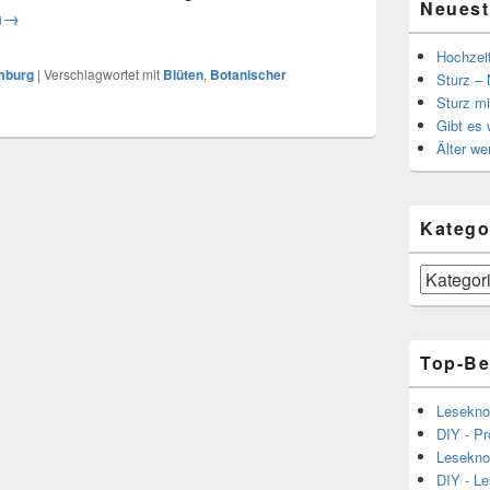
Neuest
er Sondergarten Hamburg Wandsbek
n
→
Hochzei
mburg
|
Verschlagwortet mit
Blüten
,
Botanischer
Sturz – 
Sturz mi
Gibt es
Älter we
Katego
Kategorien
Top-Be
Lesekno
DIY - Pr
Lesekno
DIY - L