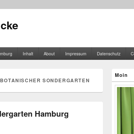
icke
mburg
Inhalt
About
Impressum
Datenschutz
C
Primärer
Moin
Seitenleisten
BOTANISCHER SONDERGARTEN
Widgetberei
dergarten Hamburg