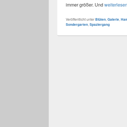
immer größer. Und
Botanisch
weiterlese
Veröffentlicht unter
Blüten
,
Galerie
,
Ha
Sondergarten
,
Spaziergang