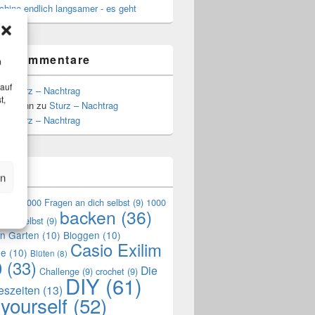
hine endlich langsamer - es geht
te Kommentare
m
 auf
zu
Sturz – Nachtrag
t,
Hoffmann
zu
Sturz – Nachtrag
zu
Sturz – Nachtrag
n
en
en
(9)
1000 Fragen an dich selbst
(9)
1000
backen
(36)
mich selbst
(9)
en Garten
(10)
Bloggen
(10)
Casio Exilim
de
(10)
Blüten
(8)
0
(33)
Die
Challenge
(9)
crochet
(9)
DIY
(61)
reszeiten
(13)
 yourself
(52)