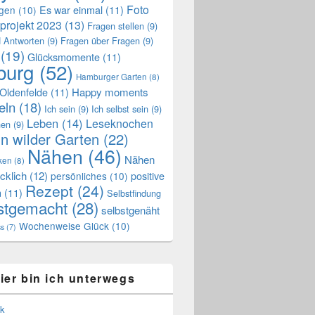
Foto
Es war einmal
(11)
ngen
(10)
projekt 2023
(13)
Fragen stellen
(9)
 Antworten
(9)
Fragen über Fragen
(9)
(19)
Glücksmomente
(11)
urg
(52)
Hamburger Garten
(8)
Oldenfelde
(11)
Happy moments
eln
(18)
Ich sein
(9)
Ich selbst sein
(9)
Leben
(14)
Leseknochen
nen
(9)
n wilder Garten
(22)
Nähen
(46)
Nähen
ken
(8)
cklich
(12)
positive
persönliches
(10)
Rezept
(24)
n
(11)
Selbstfindung
stgemacht
(28)
selbstgenäht
Wochenweise Glück
(10)
ss
(7)
ier bin ich unterwegs
k