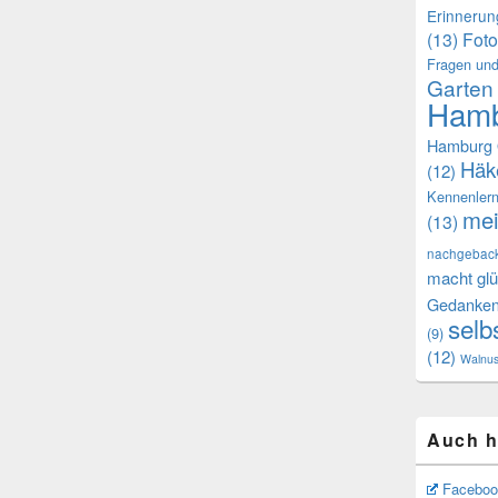
Erinneru
(13)
Foto
Fragen und
Garten
Hamb
Hamburg 
Häk
(12)
Kennenler
mei
(13)
nachgebac
macht glü
Gedanke
selb
(9)
(12)
Walnu
Auch h
Faceboo