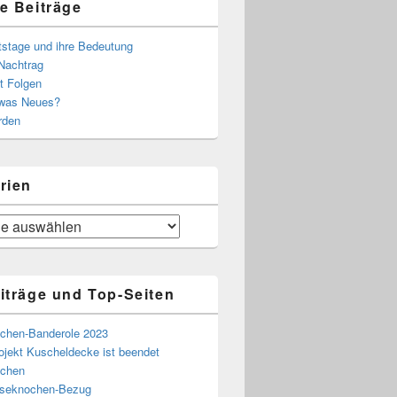
e Beiträge
tstage und ihre Bedeutung
Nachtrag
t Folgen
 was Neues?
rden
rien
iträge und Top-Seiten
chen-Banderole 2023
ojekt Kuscheldecke ist beendet
chen
eseknochen-Bezug