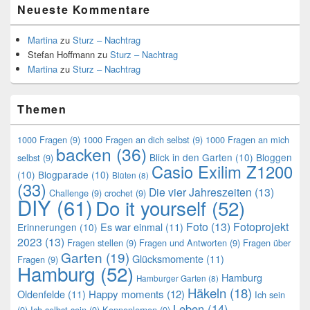
Neueste Kommentare
Martina
zu
Sturz – Nachtrag
Stefan Hoffmann
zu
Sturz – Nachtrag
Martina
zu
Sturz – Nachtrag
Themen
1000 Fragen
(9)
1000 Fragen an dich selbst
(9)
1000 Fragen an mich
backen
(36)
Blick in den Garten
(10)
Bloggen
selbst
(9)
Casio Exilim Z1200
(10)
Blogparade
(10)
Blüten
(8)
(33)
Die vier Jahreszeiten
(13)
Challenge
(9)
crochet
(9)
DIY
(61)
Do it yourself
(52)
Foto
(13)
Fotoprojekt
Es war einmal
(11)
Erinnerungen
(10)
2023
(13)
Fragen stellen
(9)
Fragen und Antworten
(9)
Fragen über
Garten
(19)
Glücksmomente
(11)
Fragen
(9)
Hamburg
(52)
Hamburg
Hamburger Garten
(8)
Häkeln
(18)
Oldenfelde
(11)
Happy moments
(12)
Ich sein
Leben
(14)
(9)
Ich selbst sein
(9)
Kennenlernen
(9)