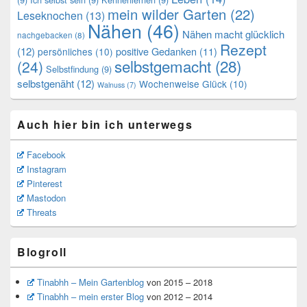
mein wilder Garten
(22)
Leseknochen
(13)
Nähen
(46)
Nähen macht glücklich
nachgebacken
(8)
Rezept
(12)
positive Gedanken
(11)
persönliches
(10)
selbstgemacht
(28)
(24)
Selbstfindung
(9)
selbstgenäht
(12)
Wochenweise Glück
(10)
Walnuss
(7)
Auch hier bin ich unterwegs
Facebook
Instagram
Pinterest
Mastodon
Threats
Blogroll
Tinabhh – Mein Gartenblog
von 2015 – 2018
Tinabhh – mein erster Blog
von 2012 – 2014