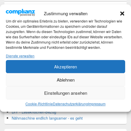
Hochzeitstage und ihre Bedeutung
Zustimmung verwalten
Sturz – Nachtrag
Sturz mit Folgen
Um dir ein optimales Erlebnis zu bieten, verwenden wir Technologien wie
Gibt es was Neues?
Cookies, um Geräteinformationen zu speichern und/oder darauf
zuzugreifen. Wenn du diesen Technologien zustimmst, können wir Daten
Älter werden
wie das Surfverhalten oder eindeutige IDs auf dieser Website verarbeiten.
Wenn du deine Zustimmung nicht erteilst oder zurückziehst, können
bestimmte Merkmale und Funktionen beeinträchtigt werden.
Kategorien
Dienste verwalten
Kategorien
Akzeptieren
Ablehnen
Top-Beiträge und Top-Seiten
Einstellungen ansehen
Leseknochen-Banderole 2023
DIY - Projekt Kuscheldecke ist beendet
Cookie-Richtlinie
Datenschutzerklärung
Impressum
Leseknochen
DIY - Leseknochen-Bezug
Nähmaschine endlich langsamer - es geht