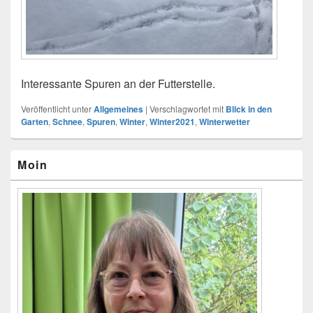
Interessante Spuren an der Futterstelle.
Veröffentlicht unter
Allgemeines
|
Verschlagwortet mit
Blick in den
Garten
,
Schnee
,
Spuren
,
Winter
,
Winter2021
,
Winterwetter
Primärer
Moin
Seitenleisten-
Widgetbereich