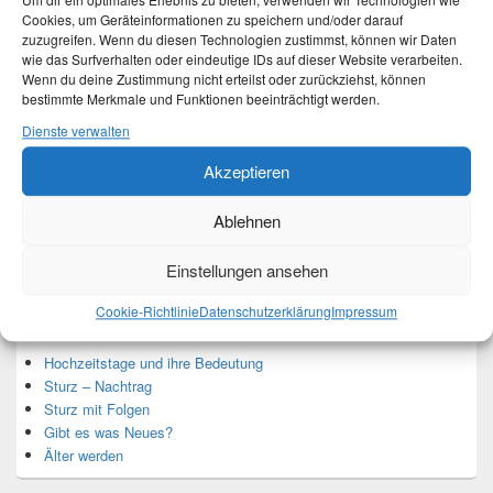
Um dir ein optimales Erlebnis zu bieten, verwenden wir Technologien wie
Cookies, um Geräteinformationen zu speichern und/oder darauf
zuzugreifen. Wenn du diesen Technologien zustimmst, können wir Daten
wie das Surfverhalten oder eindeutige IDs auf dieser Website verarbeiten.
Wenn du deine Zustimmung nicht erteilst oder zurückziehst, können
Ich bin Martina und Autorin dieses Blogs.
bestimmte Merkmale und Funktionen beeinträchtigt werden.
Mehr Infos unter About me.
Dienste verwalten
Akzeptieren
Translate:
Ablehnen
Einstellungen ansehen
Neueste Beiträge
Cookie-Richtlinie
Datenschutzerklärung
Impressum
Hochzeitstage und ihre Bedeutung
Sturz – Nachtrag
Sturz mit Folgen
Gibt es was Neues?
Älter werden