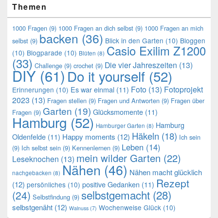
Themen
1000 Fragen
(9)
1000 Fragen an dich selbst
(9)
1000 Fragen an mich
backen
(36)
Blick in den Garten
(10)
Bloggen
selbst
(9)
Casio Exilim Z1200
(10)
Blogparade
(10)
Blüten
(8)
(33)
Die vier Jahreszeiten
(13)
Challenge
(9)
crochet
(9)
DIY
(61)
Do it yourself
(52)
Foto
(13)
Fotoprojekt
Es war einmal
(11)
Erinnerungen
(10)
2023
(13)
Fragen stellen
(9)
Fragen und Antworten
(9)
Fragen über
Garten
(19)
Glücksmomente
(11)
Fragen
(9)
Hamburg
(52)
Hamburg
Hamburger Garten
(8)
Häkeln
(18)
Oldenfelde
(11)
Happy moments
(12)
Ich sein
Leben
(14)
(9)
Ich selbst sein
(9)
Kennenlernen
(9)
mein wilder Garten
(22)
Leseknochen
(13)
Nähen
(46)
Nähen macht glücklich
nachgebacken
(8)
Rezept
(12)
positive Gedanken
(11)
persönliches
(10)
selbstgemacht
(28)
(24)
Selbstfindung
(9)
selbstgenäht
(12)
Wochenweise Glück
(10)
Walnuss
(7)