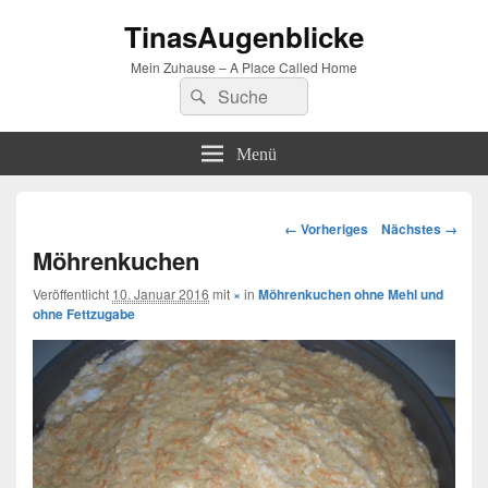
TinasAugenblicke
Mein Zuhause – A Place Called Home
Suchen
Suchen
nach:
Menü
Bilder-
← Vorheriges
Nächstes →
Navigation
Möhrenkuchen
Veröffentlicht
10. Januar 2016
mit
×
in
Möhrenkuchen ohne Mehl und
ohne Fettzugabe