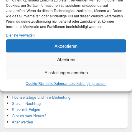
Um dir ein optimales Erlebnis zu bieten, verwenden wir Technologien wie
Cookies, um Geräteinformationen zu speichern und/oder darauf
zuzugreifen. Wenn du diesen Technologien zustimmst, können wir Daten
wie das Surfverhalten oder eindeutige IDs auf dieser Website verarbeiten.
Wenn du deine Zustimmung nicht erteilst oder zurückziehst, können
Ich bin Martina und Autorin dieses Blogs.
bestimmte Merkmale und Funktionen beeinträchtigt werden.
Mehr Infos unter About me.
Dienste verwalten
Akzeptieren
Translate:
Ablehnen
Einstellungen ansehen
Neueste Beiträge
Cookie-Richtlinie
Datenschutzerklärung
Impressum
Hochzeitstage und ihre Bedeutung
Sturz – Nachtrag
Sturz mit Folgen
Gibt es was Neues?
Älter werden