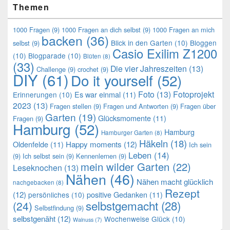
Themen
1000 Fragen
(9)
1000 Fragen an dich selbst
(9)
1000 Fragen an mich
backen
(36)
Blick in den Garten
(10)
Bloggen
selbst
(9)
Casio Exilim Z1200
(10)
Blogparade
(10)
Blüten
(8)
(33)
Die vier Jahreszeiten
(13)
Challenge
(9)
crochet
(9)
DIY
(61)
Do it yourself
(52)
Foto
(13)
Fotoprojekt
Es war einmal
(11)
Erinnerungen
(10)
2023
(13)
Fragen stellen
(9)
Fragen und Antworten
(9)
Fragen über
Garten
(19)
Glücksmomente
(11)
Fragen
(9)
Hamburg
(52)
Hamburg
Hamburger Garten
(8)
Häkeln
(18)
Oldenfelde
(11)
Happy moments
(12)
Ich sein
Leben
(14)
(9)
Ich selbst sein
(9)
Kennenlernen
(9)
mein wilder Garten
(22)
Leseknochen
(13)
Nähen
(46)
Nähen macht glücklich
nachgebacken
(8)
Rezept
(12)
positive Gedanken
(11)
persönliches
(10)
selbstgemacht
(28)
(24)
Selbstfindung
(9)
selbstgenäht
(12)
Wochenweise Glück
(10)
Walnuss
(7)