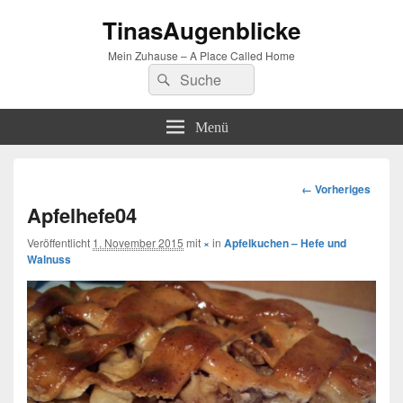
TinasAugenblicke
Mein Zuhause – A Place Called Home
Suchen
Suchen
nach:
Menü
Bilder-
← Vorheriges
Navigation
Apfelhefe04
Veröffentlicht
1. November 2015
mit
×
in
Apfelkuchen – Hefe und
Walnuss