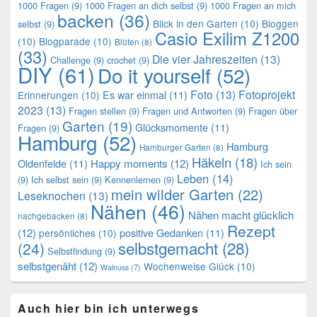
1000 Fragen
(9)
1000 Fragen an dich selbst
(9)
1000 Fragen an mich
backen
(36)
Blick in den Garten
(10)
Bloggen
selbst
(9)
Casio Exilim Z1200
(10)
Blogparade
(10)
Blüten
(8)
(33)
Die vier Jahreszeiten
(13)
Challenge
(9)
crochet
(9)
DIY
(61)
Do it yourself
(52)
Foto
(13)
Fotoprojekt
Es war einmal
(11)
Erinnerungen
(10)
2023
(13)
Fragen stellen
(9)
Fragen und Antworten
(9)
Fragen über
Garten
(19)
Glücksmomente
(11)
Fragen
(9)
Hamburg
(52)
Hamburg
Hamburger Garten
(8)
Häkeln
(18)
Oldenfelde
(11)
Happy moments
(12)
Ich sein
Leben
(14)
(9)
Ich selbst sein
(9)
Kennenlernen
(9)
mein wilder Garten
(22)
Leseknochen
(13)
Nähen
(46)
Nähen macht glücklich
nachgebacken
(8)
Rezept
(12)
positive Gedanken
(11)
persönliches
(10)
selbstgemacht
(28)
(24)
Selbstfindung
(9)
selbstgenäht
(12)
Wochenweise Glück
(10)
Walnuss
(7)
Auch hier bin ich unterwegs