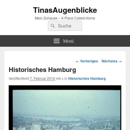
TinasAugenblicke
Mein Zuhause – A Place Called Home
Suchen
Suchen
nach:
Menü
Bilder-
← Vorheriges
Nächstes →
Navigation
Historisches Hamburg
Veröffentlicht
7. Februar 2016
mit
×
in
Historisches Hamburg