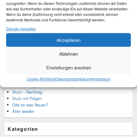
zuzugreifen. Wenn du diesen Technologien zustimmst, können wir Daten
Ich bin Martina und Autorin dieses Blogs.
wie das Surfverhalten oder eindeutige IDs auf dieser Website verarbeiten.
Mehr Infos unter About me.
Wenn du deine Zustimmung nicht erteilst oder zurückziehst, können
bestimmte Merkmale und Funktionen beeinträchtigt werden.
Dienste verwalten
Translate:
Akzeptieren
Ablehnen
Einstellungen ansehen
Neueste Beiträge
Cookie-Richtlinie
Datenschutzerklärung
Impressum
Hochzeitstage und ihre Bedeutung
Sturz – Nachtrag
Sturz mit Folgen
Gibt es was Neues?
Älter werden
Kategorien