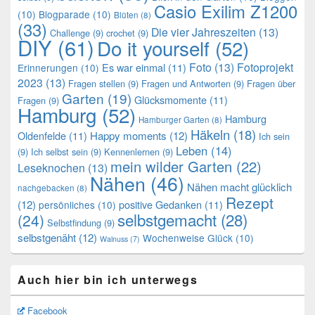
Casio Exilim Z1200
(10)
Blogparade
(10)
Blüten
(8)
(33)
Die vier Jahreszeiten
(13)
Challenge
(9)
crochet
(9)
DIY
(61)
Do it yourself
(52)
Foto
(13)
Fotoprojekt
Es war einmal
(11)
Erinnerungen
(10)
2023
(13)
Fragen stellen
(9)
Fragen und Antworten
(9)
Fragen über
Garten
(19)
Glücksmomente
(11)
Fragen
(9)
Hamburg
(52)
Hamburg
Hamburger Garten
(8)
Häkeln
(18)
Oldenfelde
(11)
Happy moments
(12)
Ich sein
Leben
(14)
(9)
Ich selbst sein
(9)
Kennenlernen
(9)
mein wilder Garten
(22)
Leseknochen
(13)
Nähen
(46)
Nähen macht glücklich
nachgebacken
(8)
Rezept
(12)
positive Gedanken
(11)
persönliches
(10)
selbstgemacht
(28)
(24)
Selbstfindung
(9)
selbstgenäht
(12)
Wochenweise Glück
(10)
Walnuss
(7)
Auch hier bin ich unterwegs
Facebook