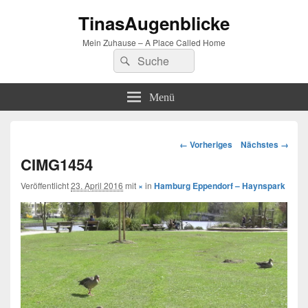
TinasAugenblicke
Mein Zuhause – A Place Called Home
Suchen
Suchen
nach:
Menü
Bilder-
← Vorheriges
Nächstes →
Navigation
CIMG1454
Veröffentlicht
23. April 2016
mit
×
in
Hamburg Eppendorf – Haynspark