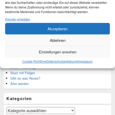
Mehr Infos unter About me.
wie das Surfverhalten oder eindeutige IDs auf dieser Website verarbeiten.
Wenn du deine Zustimmung nicht erteilst oder zurückziehst, können
bestimmte Merkmale und Funktionen beeinträchtigt werden.
Dienste verwalten
Translate:
Akzeptieren
Ablehnen
Neueste Beiträge
Einstellungen ansehen
Cookie-Richtlinie
Datenschutzerklärung
Impressum
Hochzeitstage und ihre Bedeutung
Sturz – Nachtrag
Sturz mit Folgen
Gibt es was Neues?
Älter werden
Kategorien
Kategorien