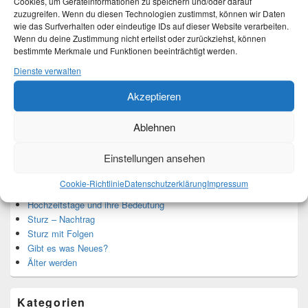
Cookies, um Geräteinformationen zu speichern und/oder darauf
zuzugreifen. Wenn du diesen Technologien zustimmst, können wir Daten
wie das Surfverhalten oder eindeutige IDs auf dieser Website verarbeiten.
Ich bin Martina und Autorin dieses Blogs.
Wenn du deine Zustimmung nicht erteilst oder zurückziehst, können
Mehr Infos unter About me.
bestimmte Merkmale und Funktionen beeinträchtigt werden.
Dienste verwalten
Translate:
Akzeptieren
Ablehnen
Einstellungen ansehen
Neueste Beiträge
Cookie-Richtlinie
Datenschutzerklärung
Impressum
Hochzeitstage und ihre Bedeutung
Sturz – Nachtrag
Sturz mit Folgen
Gibt es was Neues?
Älter werden
Kategorien