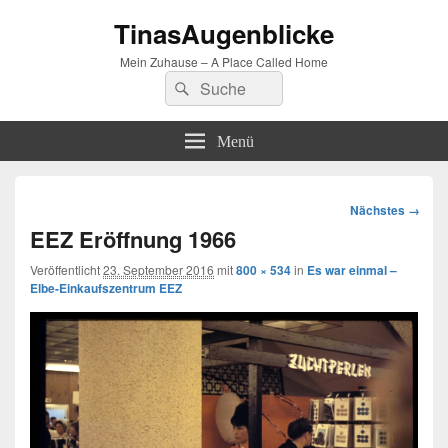
TinasAugenblicke
Mein Zuhause – A Place Called Home
Suchen
Suchen
nach:
Menü
Bilder-
Nächstes →
Navigation
EEZ Eröffnung 1966
Veröffentlicht
23. September 2016
mit
800 × 534
in
Es war einmal –
Elbe-Einkaufszentrum EEZ