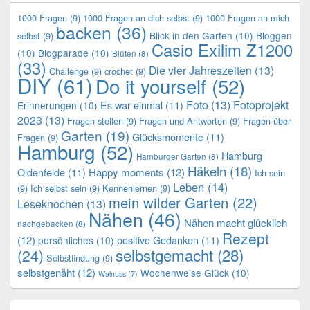
1000 Fragen
(9)
1000 Fragen an dich selbst
(9)
1000 Fragen an mich
backen
(36)
Blick in den Garten
(10)
Bloggen
selbst
(9)
Casio Exilim Z1200
(10)
Blogparade
(10)
Blüten
(8)
(33)
Die vier Jahreszeiten
(13)
Challenge
(9)
crochet
(9)
DIY
(61)
Do it yourself
(52)
Foto
(13)
Fotoprojekt
Es war einmal
(11)
Erinnerungen
(10)
2023
(13)
Fragen stellen
(9)
Fragen und Antworten
(9)
Fragen über
Garten
(19)
Glücksmomente
(11)
Fragen
(9)
Hamburg
(52)
Hamburg
Hamburger Garten
(8)
Häkeln
(18)
Oldenfelde
(11)
Happy moments
(12)
Ich sein
Leben
(14)
(9)
Ich selbst sein
(9)
Kennenlernen
(9)
mein wilder Garten
(22)
Leseknochen
(13)
Nähen
(46)
Nähen macht glücklich
nachgebacken
(8)
Rezept
(12)
positive Gedanken
(11)
persönliches
(10)
selbstgemacht
(28)
(24)
Selbstfindung
(9)
selbstgenäht
(12)
Wochenweise Glück
(10)
Walnuss
(7)