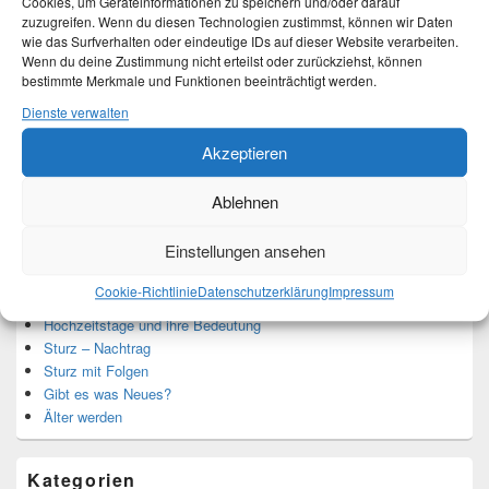
Cookies, um Geräteinformationen zu speichern und/oder darauf
zuzugreifen. Wenn du diesen Technologien zustimmst, können wir Daten
wie das Surfverhalten oder eindeutige IDs auf dieser Website verarbeiten.
Ich bin Martina und Autorin dieses Blogs.
Wenn du deine Zustimmung nicht erteilst oder zurückziehst, können
Mehr Infos unter About me.
bestimmte Merkmale und Funktionen beeinträchtigt werden.
Dienste verwalten
Translate:
Akzeptieren
Ablehnen
Einstellungen ansehen
Neueste Beiträge
Cookie-Richtlinie
Datenschutzerklärung
Impressum
Hochzeitstage und ihre Bedeutung
Sturz – Nachtrag
Sturz mit Folgen
Gibt es was Neues?
Älter werden
Kategorien