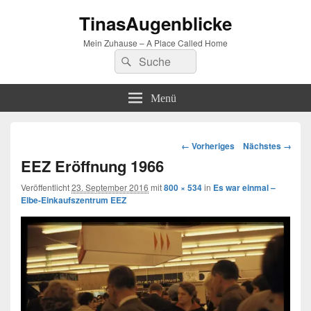
TinasAugenblicke
Mein Zuhause – A Place Called Home
Suchen
Suchen
nach:
Menü
Bilder-
← Vorheriges
Nächstes →
Navigation
EEZ Eröffnung 1966
Veröffentlicht
23. September 2016
mit
800 × 534
in
Es war einmal –
Elbe-Einkaufszentrum EEZ