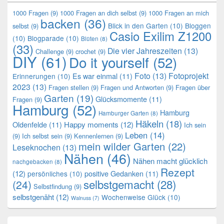
1000 Fragen
(9)
1000 Fragen an dich selbst
(9)
1000 Fragen an mich
backen
(36)
Blick in den Garten
(10)
Bloggen
selbst
(9)
Casio Exilim Z1200
(10)
Blogparade
(10)
Blüten
(8)
(33)
Die vier Jahreszeiten
(13)
Challenge
(9)
crochet
(9)
DIY
(61)
Do it yourself
(52)
Foto
(13)
Fotoprojekt
Es war einmal
(11)
Erinnerungen
(10)
2023
(13)
Fragen stellen
(9)
Fragen und Antworten
(9)
Fragen über
Garten
(19)
Glücksmomente
(11)
Fragen
(9)
Hamburg
(52)
Hamburg
Hamburger Garten
(8)
Häkeln
(18)
Oldenfelde
(11)
Happy moments
(12)
Ich sein
Leben
(14)
(9)
Ich selbst sein
(9)
Kennenlernen
(9)
mein wilder Garten
(22)
Leseknochen
(13)
Nähen
(46)
Nähen macht glücklich
nachgebacken
(8)
Rezept
(12)
positive Gedanken
(11)
persönliches
(10)
selbstgemacht
(28)
(24)
Selbstfindung
(9)
selbstgenäht
(12)
Wochenweise Glück
(10)
Walnuss
(7)