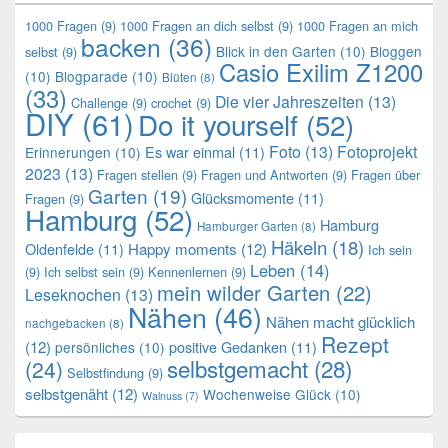
1000 Fragen
(9)
1000 Fragen an dich selbst
(9)
1000 Fragen an mich
backen
(36)
Blick in den Garten
(10)
Bloggen
selbst
(9)
Casio Exilim Z1200
(10)
Blogparade
(10)
Blüten
(8)
(33)
Die vier Jahreszeiten
(13)
Challenge
(9)
crochet
(9)
DIY
(61)
Do it yourself
(52)
Foto
(13)
Fotoprojekt
Es war einmal
(11)
Erinnerungen
(10)
2023
(13)
Fragen stellen
(9)
Fragen und Antworten
(9)
Fragen über
Garten
(19)
Glücksmomente
(11)
Fragen
(9)
Hamburg
(52)
Hamburg
Hamburger Garten
(8)
Häkeln
(18)
Oldenfelde
(11)
Happy moments
(12)
Ich sein
Leben
(14)
(9)
Ich selbst sein
(9)
Kennenlernen
(9)
mein wilder Garten
(22)
Leseknochen
(13)
Nähen
(46)
Nähen macht glücklich
nachgebacken
(8)
Rezept
(12)
positive Gedanken
(11)
persönliches
(10)
selbstgemacht
(28)
(24)
Selbstfindung
(9)
selbstgenäht
(12)
Wochenweise Glück
(10)
Walnuss
(7)