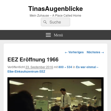
TinasAugenblicke
Mein Zuhause – A Place Called Home
Suchen
Suchen
nach:
Menü
Bilder-
← Vorheriges
Nächstes →
Navigation
EEZ Eröffnung 1966
Veröffentlicht
23. September 2016
mit
800 × 534
in
Es war einmal –
Elbe-Einkaufszentrum EEZ