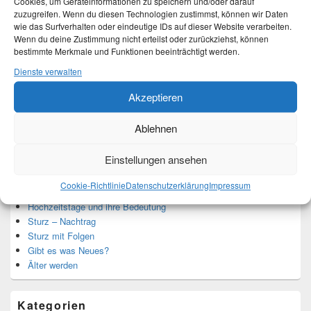
Cookies, um Geräteinformationen zu speichern und/oder darauf
zuzugreifen. Wenn du diesen Technologien zustimmst, können wir Daten
wie das Surfverhalten oder eindeutige IDs auf dieser Website verarbeiten.
Ich bin Martina und Autorin dieses Blogs.
Wenn du deine Zustimmung nicht erteilst oder zurückziehst, können
Mehr Infos unter About me.
bestimmte Merkmale und Funktionen beeinträchtigt werden.
Dienste verwalten
Translate:
Akzeptieren
Ablehnen
Einstellungen ansehen
Neueste Beiträge
Cookie-Richtlinie
Datenschutzerklärung
Impressum
Hochzeitstage und ihre Bedeutung
Sturz – Nachtrag
Sturz mit Folgen
Gibt es was Neues?
Älter werden
Kategorien