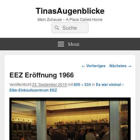
TinasAugenblicke
Mein Zuhause – A Place Called Home
Suchen
Suchen
nach:
Menü
Bilder-
← Vorheriges
Nächstes →
Navigation
EEZ Eröffnung 1966
Veröffentlicht
23. September 2016
mit
800 × 534
in
Es war einmal –
Elbe-Einkaufszentrum EEZ