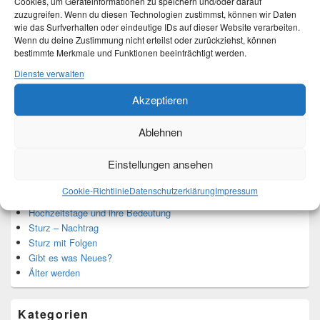
Cookies, um Geräteinformationen zu speichern und/oder darauf
zuzugreifen. Wenn du diesen Technologien zustimmst, können wir Daten
wie das Surfverhalten oder eindeutige IDs auf dieser Website verarbeiten.
Ich bin Martina und Autorin dieses Blogs.
Wenn du deine Zustimmung nicht erteilst oder zurückziehst, können
Mehr Infos unter About me.
bestimmte Merkmale und Funktionen beeinträchtigt werden.
Dienste verwalten
Translate:
Akzeptieren
Ablehnen
Einstellungen ansehen
Neueste Beiträge
Cookie-Richtlinie
Datenschutzerklärung
Impressum
Hochzeitstage und ihre Bedeutung
Sturz – Nachtrag
Sturz mit Folgen
Gibt es was Neues?
Älter werden
Kategorien