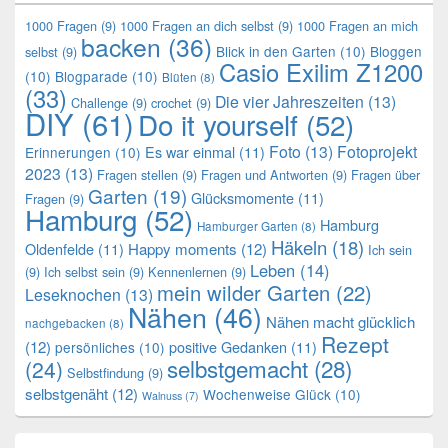
1000 Fragen
(9)
1000 Fragen an dich selbst
(9)
1000 Fragen an mich
backen
(36)
Blick in den Garten
(10)
Bloggen
selbst
(9)
Casio Exilim Z1200
(10)
Blogparade
(10)
Blüten
(8)
(33)
Die vier Jahreszeiten
(13)
Challenge
(9)
crochet
(9)
DIY
(61)
Do it yourself
(52)
Foto
(13)
Fotoprojekt
Es war einmal
(11)
Erinnerungen
(10)
2023
(13)
Fragen stellen
(9)
Fragen und Antworten
(9)
Fragen über
Garten
(19)
Glücksmomente
(11)
Fragen
(9)
Hamburg
(52)
Hamburg
Hamburger Garten
(8)
Häkeln
(18)
Oldenfelde
(11)
Happy moments
(12)
Ich sein
Leben
(14)
(9)
Ich selbst sein
(9)
Kennenlernen
(9)
mein wilder Garten
(22)
Leseknochen
(13)
Nähen
(46)
Nähen macht glücklich
nachgebacken
(8)
Rezept
(12)
positive Gedanken
(11)
persönliches
(10)
selbstgemacht
(28)
(24)
Selbstfindung
(9)
selbstgenäht
(12)
Wochenweise Glück
(10)
Walnuss
(7)