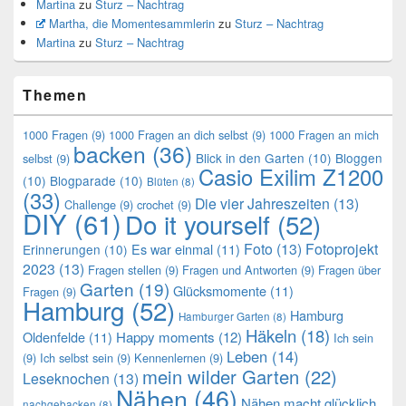
Martina
zu
Sturz – Nachtrag
Martha, die Momentesammlerin
zu
Sturz – Nachtrag
Martina
zu
Sturz – Nachtrag
Themen
1000 Fragen
(9)
1000 Fragen an dich selbst
(9)
1000 Fragen an mich
backen
(36)
Blick in den Garten
(10)
Bloggen
selbst
(9)
Casio Exilim Z1200
(10)
Blogparade
(10)
Blüten
(8)
(33)
Die vier Jahreszeiten
(13)
Challenge
(9)
crochet
(9)
DIY
(61)
Do it yourself
(52)
Foto
(13)
Fotoprojekt
Es war einmal
(11)
Erinnerungen
(10)
2023
(13)
Fragen stellen
(9)
Fragen und Antworten
(9)
Fragen über
Garten
(19)
Glücksmomente
(11)
Fragen
(9)
Hamburg
(52)
Hamburg
Hamburger Garten
(8)
Häkeln
(18)
Oldenfelde
(11)
Happy moments
(12)
Ich sein
Leben
(14)
(9)
Ich selbst sein
(9)
Kennenlernen
(9)
mein wilder Garten
(22)
Leseknochen
(13)
Nähen
(46)
Nähen macht glücklich
nachgebacken
(8)