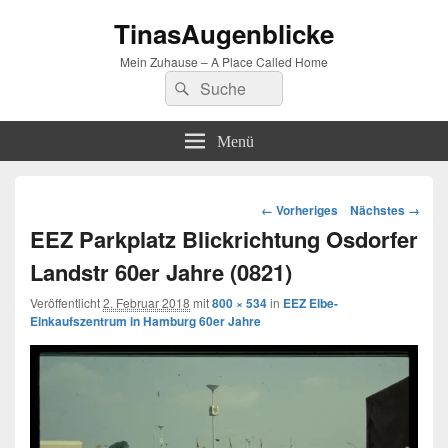
TinasAugenblicke
Mein Zuhause – A Place Called Home
Suchen
Suchen
nach:
Menü
Bilder-
← Vorheriges
Nächstes →
Navigation
EEZ Parkplatz Blickrichtung Osdorfer
Landstr 60er Jahre (0821)
Veröffentlicht
2. Februar 2018
mit
800 × 534
in
EEZ Elbe-
Einkaufszentrum in Hamburg 60er Jahre