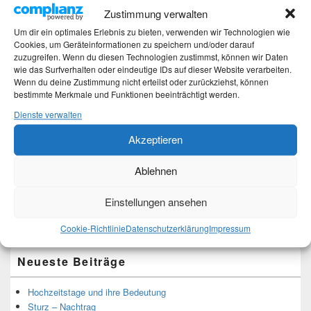
Zustimmung verwalten
Um dir ein optimales Erlebnis zu bieten, verwenden wir Technologien wie
Cookies, um Geräteinformationen zu speichern und/oder darauf
zuzugreifen. Wenn du diesen Technologien zustimmst, können wir Daten
wie das Surfverhalten oder eindeutige IDs auf dieser Website verarbeiten.
Wenn du deine Zustimmung nicht erteilst oder zurückziehst, können
bestimmte Merkmale und Funktionen beeinträchtigt werden.
Dienste verwalten
Ich bin Martina und Autorin dieses Blogs.
Mehr Infos unter About me.
Akzeptieren
Ablehnen
Translate:
Einstellungen ansehen
Cookie-Richtlinie
Datenschutzerklärung
Impressum
Neueste Beiträge
Hochzeitstage und ihre Bedeutung
Sturz – Nachtrag