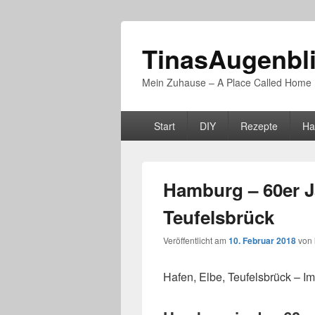
TinasAugenbl
Mein Zuhause – A Place Called Home
Primäres
Start
DIY
Rezepte
Ha
Menü
Hamburg – 60er Ja
Teufelsbrück
Veröffentlicht am
10. Februar 2018
von
Hafen, Elbe, Teufelsbrück – 