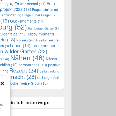
Foto
Es war einmal
(11)
ngen
(10)
projekt 2023
(13)
Fragen stellen
(9)
 Antworten
(9)
Fragen über Fragen
(9)
(19)
Glücksmomente
(11)
urg
(52)
Hamburger Garten
(8)
Oldenfelde
(11)
Happy moments
eln
(18)
Ich sein
(9)
Ich selbst sein
(9)
Leben
(14)
Leseknochen
nen
(9)
n wilder Garten
(22)
Nähen
(46)
Nähen
ken
(8)
cklich
(12)
positive
persönliches
(10)
Rezept
(24)
n
(11)
Selbstfindung
stgemacht
(28)
selbstgenäht
Wochenweise Glück
(10)
ss
(7)
m
ier bin ich unterwegs
 auf
t,
k