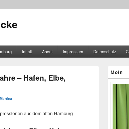
icke
mburg
Inhalt
About
Impressum
Datenschutz
C
Primärer
Moin
Seitenleisten
hre – Hafen, Elbe,
Widgetberei
Martina
Impressionen aus dem alten Hamburg