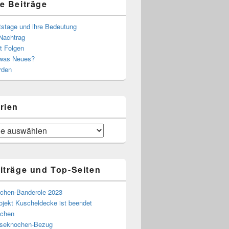
e Beiträge
tstage und ihre Bedeutung
Nachtrag
t Folgen
 was Neues?
rden
rien
iträge und Top-Seiten
chen-Banderole 2023
ojekt Kuscheldecke ist beendet
chen
eseknochen-Bezug