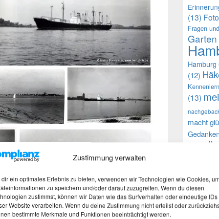
Erinneru
(13)
Foto
Fragen und
Garten
Hamb
Hamburg 
Häk
(12)
Kennenler
mei
(13)
nachgebac
macht glü
Gedanke
selb
(9)
(12)
Zustimmung verwalten
Walnu
dir ein optimales Erlebnis zu bieten, verwenden wir Technologien wie Cookies, u
äteinformationen zu speichern und/oder darauf zuzugreifen. Wenn du diesen
Auch h
hnologien zustimmst, können wir Daten wie das Surfverhalten oder eindeutige IDs
ser Website verarbeiten. Wenn du deine Zustimmung nicht erteilst oder zurückziehs
Faceboo
nen bestimmte Merkmale und Funktionen beeinträchtigt werden.