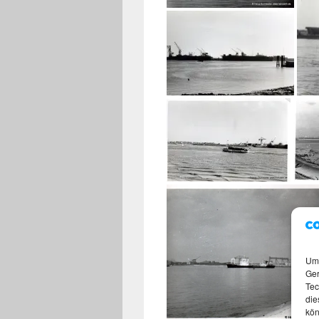
Um 
Ger
Tec
die
kön