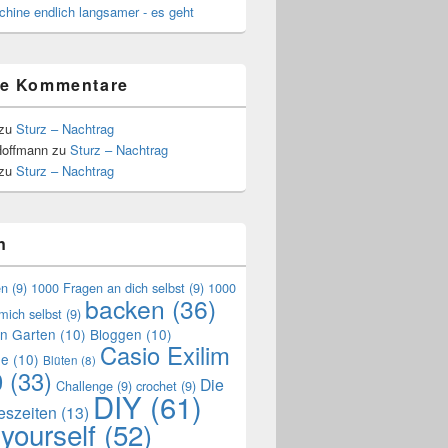
hine endlich langsamer - es geht
te Kommentare
zu
Sturz – Nachtrag
Hoffmann
zu
Sturz – Nachtrag
zu
Sturz – Nachtrag
n
en
(9)
1000 Fragen an dich selbst
(9)
1000
backen
(36)
mich selbst
(9)
en Garten
(10)
Bloggen
(10)
Casio Exilim
de
(10)
Blüten
(8)
0
(33)
Die
Challenge
(9)
crochet
(9)
DIY
(61)
reszeiten
(13)
 yourself
(52)