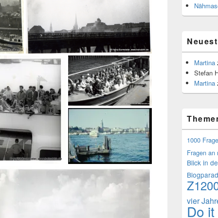
Nähmasc
Neues
Martina
Stefan 
Martina
Theme
1000 Frag
Fragen an 
Blick in d
Blogpara
Z120
vier Jah
Do it