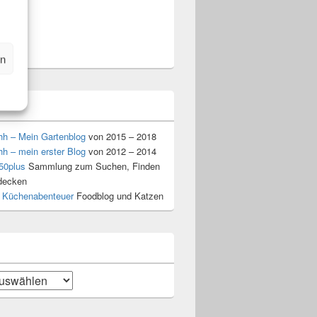
am
t
n
en
l
hh – Mein Gartenblog
von 2015 – 2018
hh – mein erster Blog
von 2012 – 2014
50plus
Sammlung zum Suchen, Finden
decken
 Küchenabenteuer
Foodblog und Katzen