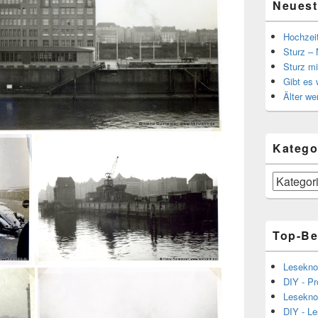
Neuest
Hochzei
Sturz – 
Sturz mi
Gibt es
Älter we
Katego
Kategorien
Top-Be
Lesekno
DIY - Pr
Lesekno
DIY - L