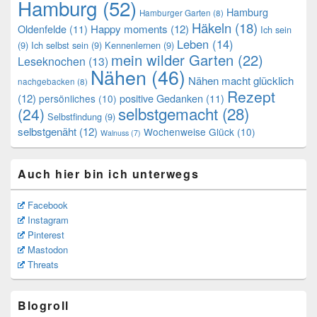
Hamburg
(52)
Hamburg
Hamburger Garten
(8)
Häkeln
(18)
Oldenfelde
(11)
Happy moments
(12)
Ich sein
Leben
(14)
(9)
Ich selbst sein
(9)
Kennenlernen
(9)
mein wilder Garten
(22)
Leseknochen
(13)
Nähen
(46)
Nähen macht glücklich
nachgebacken
(8)
Rezept
(12)
positive Gedanken
(11)
persönliches
(10)
selbstgemacht
(28)
(24)
Selbstfindung
(9)
selbstgenäht
(12)
Wochenweise Glück
(10)
Walnuss
(7)
Auch hier bin ich unterwegs
Facebook
Instagram
Pinterest
Mastodon
Threats
Blogroll