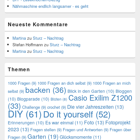
Nähmaschine endlich langsamer - es geht
Neueste Kommentare
Martina
zu
Sturz – Nachtrag
Stefan Hoffmann
zu
Sturz – Nachtrag
Martina
zu
Sturz – Nachtrag
Themen
1000 Fragen
(9)
1000 Fragen an dich selbst
(9)
1000 Fragen an mich
backen
(36)
Blick in den Garten
(10)
Bloggen
selbst
(9)
Casio Exilim Z1200
(10)
Blogparade
(10)
Blüten
(8)
(33)
Die vier Jahreszeiten
(13)
Challenge
(9)
crochet
(9)
DIY
(61)
Do it yourself
(52)
Foto
(13)
Fotoprojekt
Es war einmal
(11)
Erinnerungen
(10)
2023
(13)
Fragen stellen
(9)
Fragen und Antworten
(9)
Fragen über
Garten
(19)
Glücksmomente
(11)
Fragen
(9)