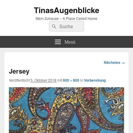
TinasAugenblicke
Mein Zuhause – A Place Called Home
Suchen
Suchen
nach:
Menü
Bilder-
Nächstes →
Navigation
Jersey
Veröffentlicht
5. Oktober 2018
mit
600 × 800
in
Vorbereitung