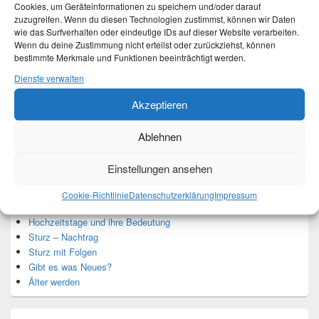
Cookies, um Geräteinformationen zu speichern und/oder darauf
zuzugreifen. Wenn du diesen Technologien zustimmst, können wir Daten
wie das Surfverhalten oder eindeutige IDs auf dieser Website verarbeiten.
Ich bin Martina und Autorin dieses Blogs.
Wenn du deine Zustimmung nicht erteilst oder zurückziehst, können
Mehr Infos unter About me.
bestimmte Merkmale und Funktionen beeinträchtigt werden.
Dienste verwalten
Akzeptieren
Translate:
Ablehnen
Einstellungen ansehen
Neueste Beiträge
Cookie-Richtlinie
Datenschutzerklärung
Impressum
Hochzeitstage und ihre Bedeutung
Sturz – Nachtrag
Sturz mit Folgen
Gibt es was Neues?
Älter werden