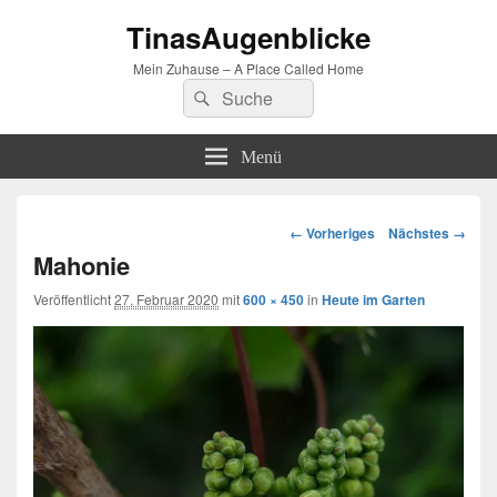
TinasAugenblicke
Mein Zuhause – A Place Called Home
Suchen
Suchen
nach:
Menü
Bilder-
← Vorheriges
Nächstes →
Navigation
Mahonie
Veröffentlicht
27. Februar 2020
mit
600 × 450
in
Heute im Garten