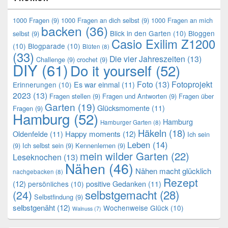
1000 Fragen
(9)
1000 Fragen an dich selbst
(9)
1000 Fragen an mich
backen
(36)
Blick in den Garten
(10)
Bloggen
selbst
(9)
Casio Exilim Z1200
(10)
Blogparade
(10)
Blüten
(8)
(33)
Die vier Jahreszeiten
(13)
Challenge
(9)
crochet
(9)
DIY
(61)
Do it yourself
(52)
Foto
(13)
Fotoprojekt
Es war einmal
(11)
Erinnerungen
(10)
2023
(13)
Fragen stellen
(9)
Fragen und Antworten
(9)
Fragen über
Garten
(19)
Glücksmomente
(11)
Fragen
(9)
Hamburg
(52)
Hamburg
Hamburger Garten
(8)
Häkeln
(18)
Oldenfelde
(11)
Happy moments
(12)
Ich sein
Leben
(14)
(9)
Ich selbst sein
(9)
Kennenlernen
(9)
mein wilder Garten
(22)
Leseknochen
(13)
Nähen
(46)
Nähen macht glücklich
nachgebacken
(8)
Rezept
(12)
positive Gedanken
(11)
persönliches
(10)
selbstgemacht
(28)
(24)
Selbstfindung
(9)
selbstgenäht
(12)
Wochenweise Glück
(10)
Walnuss
(7)