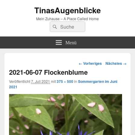
TinasAugenblicke
Mein Zuhause – A Place Called Home
Suchen
Suchen
nach:
Menü
Bilder-
← Vorheriges
Nächstes →
Navigation
2021-06-07 Flockenblume
Veröffentlicht
7. Juli 2021
mit
375 × 500
in
Sommergarten im Juni
2021