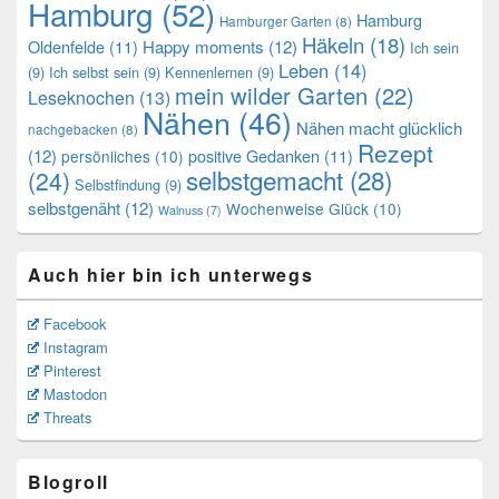
Hamburg
(52)
Hamburg
Hamburger Garten
(8)
Häkeln
(18)
Oldenfelde
(11)
Happy moments
(12)
Ich sein
Leben
(14)
(9)
Ich selbst sein
(9)
Kennenlernen
(9)
mein wilder Garten
(22)
Leseknochen
(13)
Nähen
(46)
Nähen macht glücklich
nachgebacken
(8)
Rezept
(12)
positive Gedanken
(11)
persönliches
(10)
selbstgemacht
(28)
(24)
Selbstfindung
(9)
selbstgenäht
(12)
Wochenweise Glück
(10)
Walnuss
(7)
Auch hier bin ich unterwegs
Facebook
Instagram
Pinterest
Mastodon
Threats
Blogroll