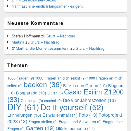
Nähmaschine endlich langsamer - es geht
Neueste Kommentare
Stefan Hoffmann
zu
Sturz – Nachtrag
Martina
zu
Sturz – Nachtrag
Martha, die Momentesammlerin
zu
Sturz – Nachtrag
Themen
1000 Fragen
(9)
1000 Fragen an dich selbst
(9)
1000 Fragen an mich
backen
(36)
Blick in den Garten
(10)
Bloggen
selbst
(9)
Casio Exilim Z1200
(10)
Blogparade
(10)
Blüten
(8)
(33)
Die vier Jahreszeiten
(13)
Challenge
(9)
crochet
(9)
DIY
(61)
Do it yourself
(52)
Foto
(13)
Fotoprojekt
Es war einmal
(11)
Erinnerungen
(10)
2023
(13)
Fragen stellen
(9)
Fragen und Antworten
(9)
Fragen über
Garten
(19)
Glücksmomente
(11)
Fragen
(9)