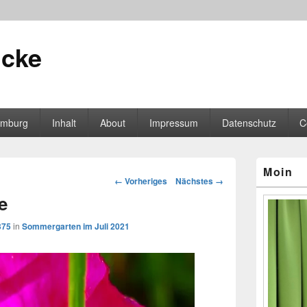
icke
mburg
Inhalt
About
Impressum
Datenschutz
C
Primärer
Moin
Seitenleisten
Bilder-
← Vorheriges
Nächstes →
Widgetberei
Navigation
e
375
in
Sommergarten im Juli 2021