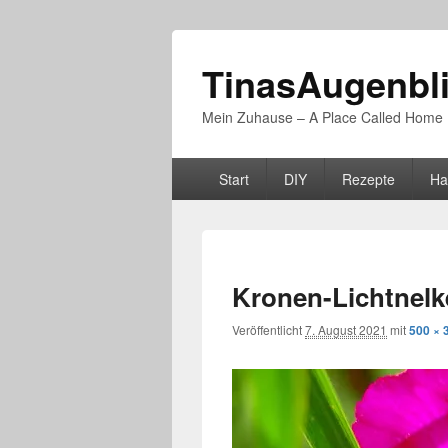
TinasAugenbl
Mein Zuhause – A Place Called Home
Primäres
Start
DIY
Rezepte
Ha
Menü
Kronen-Lichtnelk
Veröffentlicht
7. August 2021
mit
500 × 