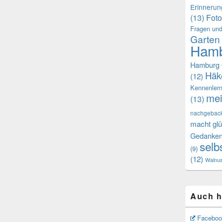
Erinneru
(13)
Foto
Fragen und
Garten
Hamb
Hamburg 
Häk
(12)
Kennenler
mei
(13)
nachgebac
macht glü
Gedanke
selb
(9)
(12)
Walnu
Auch h
Faceboo