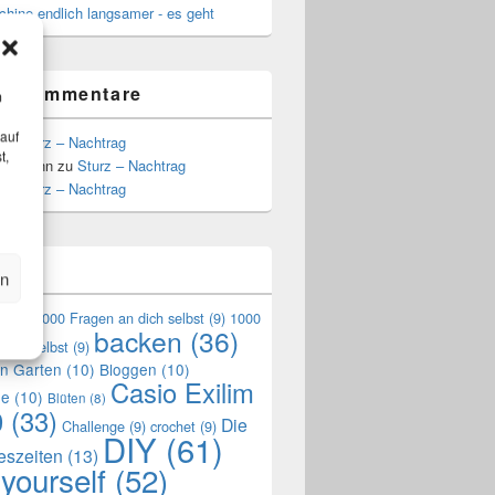
hine endlich langsamer - es geht
te Kommentare
m
 auf
zu
Sturz – Nachtrag
t,
Hoffmann
zu
Sturz – Nachtrag
zu
Sturz – Nachtrag
n
en
en
(9)
1000 Fragen an dich selbst
(9)
1000
backen
(36)
mich selbst
(9)
en Garten
(10)
Bloggen
(10)
Casio Exilim
de
(10)
Blüten
(8)
0
(33)
Die
Challenge
(9)
crochet
(9)
DIY
(61)
reszeiten
(13)
 yourself
(52)