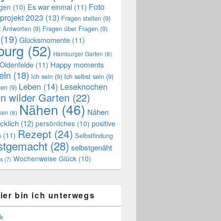
Foto
Es war einmal
(11)
ngen
(10)
projekt 2023
(13)
Fragen stellen
(9)
 Antworten
(9)
Fragen über Fragen
(9)
(19)
Glücksmomente
(11)
urg
(52)
Hamburger Garten
(8)
Oldenfelde
(11)
Happy moments
eln
(18)
Ich sein
(9)
Ich selbst sein
(9)
Leben
(14)
Leseknochen
nen
(9)
n wilder Garten
(22)
Nähen
(46)
Nähen
ken
(8)
cklich
(12)
positive
persönliches
(10)
Rezept
(24)
n
(11)
Selbstfindung
stgemacht
(28)
selbstgenäht
Wochenweise Glück
(10)
ss
(7)
ier bin ich unterwegs
k