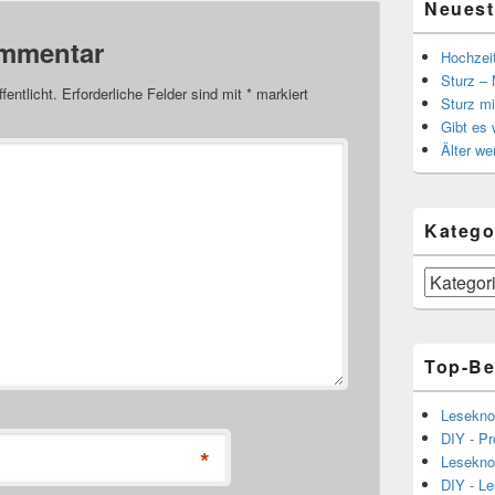
Neuest
ommentar
Hochzei
Sturz – 
fentlicht.
Erforderliche Felder sind mit
*
markiert
Sturz mi
Gibt es
Älter we
Katego
Kategorien
Top-Be
Lesekno
DIY - Pr
*
Lesekno
DIY - L