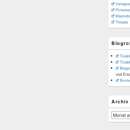
Instagr
Pinteres
Mastodo
Threats
Blogrol
Tinab
Tinab
Blogs
und Ent
Bunte
Archiv
Archiv