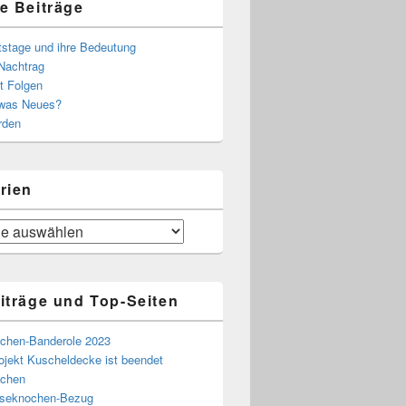
e Beiträge
tstage und ihre Bedeutung
Nachtrag
t Folgen
 was Neues?
rden
rien
iträge und Top-Seiten
chen-Banderole 2023
ojekt Kuscheldecke ist beendet
chen
eseknochen-Bezug