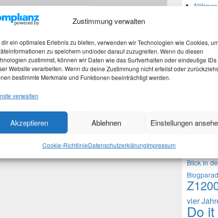
Nähmasc
Zustimmung verwalten
*
Neues
dir ein optimales Erlebnis zu bieten, verwenden wir Technologien wie Cookies, u
äteinformationen zu speichern und/oder darauf zuzugreifen. Wenn du diesen
hnologien zustimmst, können wir Daten wie das Surfverhalten oder eindeutige IDs
Martina
ser Website verarbeiten. Wenn du deine Zustimmung nicht erteilst oder zurückziehs
Stefan 
nen bestimmte Merkmale und Funktionen beeinträchtigt werden.
 in diesem Browser für meinen nächsten Kommentar
Martina
nste verwalten
Theme
Akzeptieren
Ablehnen
Einstellungen anseh
1000 Frag
Cookie-Richtlinie
Datenschutzerklärung
Impressum
Fragen an 
Blick in d
Blogpara
Z120
vier Jah
Do it