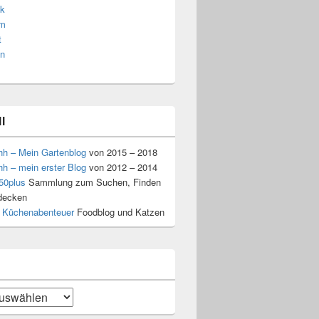
k
am
t
n
l
hh – Mein Gartenblog
von 2015 – 2018
hh – mein erster Blog
von 2012 – 2014
50plus
Sammlung zum Suchen, Finden
decken
 Küchenabenteuer
Foodblog und Katzen