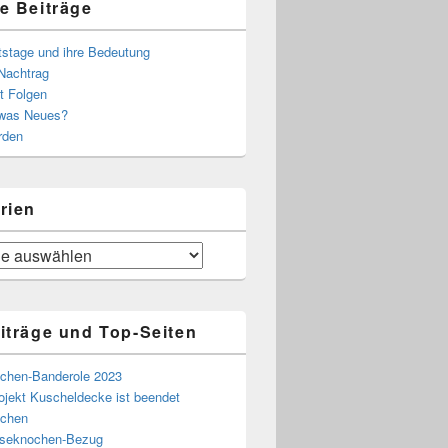
e Beiträge
tstage und ihre Bedeutung
Nachtrag
t Folgen
 was Neues?
rden
rien
iträge und Top-Seiten
chen-Banderole 2023
ojekt Kuscheldecke ist beendet
chen
eseknochen-Bezug