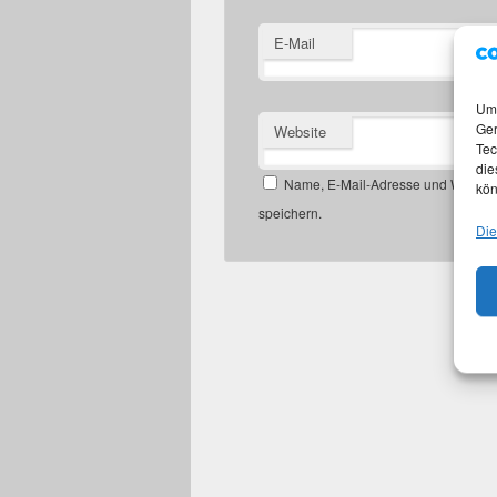
E-Mail
Um 
Ger
Website
Tec
die
Name, E-Mail-Adresse und Website
kön
speichern.
Die