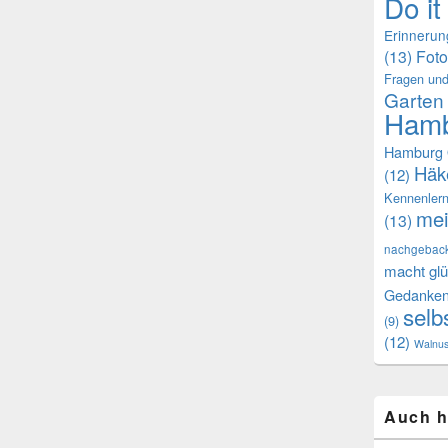
Do it
Erinneru
(13)
Foto
Fragen und
Garten
Hamb
Hamburg 
Häk
(12)
Kennenler
mei
(13)
nachgebac
macht glü
Gedanke
selb
(9)
(12)
Walnu
Auch h