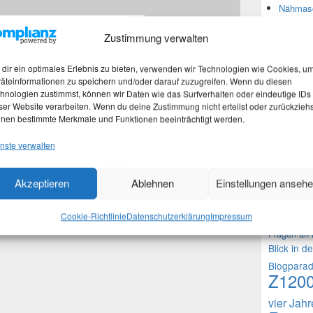
Nähmasc
*
Zustimmung verwalten
Neues
dir ein optimales Erlebnis zu bieten, verwenden wir Technologien wie Cookies, u
äteinformationen zu speichern und/oder darauf zuzugreifen. Wenn du diesen
Stefan 
hnologien zustimmst, können wir Daten wie das Surfverhalten oder eindeutige IDs
Martina
ser Website verarbeiten. Wenn du deine Zustimmung nicht erteilst oder zurückziehs
 in diesem Browser für meinen nächsten Kommentar
Marth
nen bestimmte Merkmale und Funktionen beeinträchtigt werden.
Nachtra
nste verwalten
Akzeptieren
Ablehnen
Einstellungen anseh
Theme
1000 Frag
Cookie-Richtlinie
Datenschutzerklärung
Impressum
Fragen an 
Blick in d
Blogpara
Z120
vier Jah