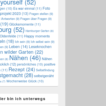
 yourself
(52)
Foto
Es war einmal
(11)
ngen
(10)
projekt 2023
(13)
Fragen stellen
(9)
 Antworten
(9)
Fragen über Fragen
(9)
(19)
Glücksmomente
(11)
urg
(52)
Hamburger Garten
(8)
Oldenfelde
(11)
Happy moments
eln
(18)
Ich sein
(9)
Ich selbst sein
(9)
Leben
(14)
Leseknochen
nen
(9)
n wilder Garten
(22)
Nähen
(46)
Nähen
ken
(8)
cklich
(12)
positive
persönliches
(10)
Rezept
(24)
n
(11)
Selbstfindung
stgemacht
(28)
selbstgenäht
Wochenweise Glück
(10)
ss
(7)
ier bin ich unterwegs