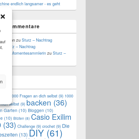
hine endlich langsamer - es geht
te Kommentare
m
Hoffmann
zu
Sturz – Nachtrag
 auf
zu
Sturz – Nachtrag
t,
a, die Momentesammlerin
zu
Sturz –
g
en
n
en
(9)
1000 Fragen an dich selbst
(9)
1000
backen
(36)
mich selbst
(9)
en Garten
(10)
Bloggen
(10)
Casio Exilim
de
(10)
Blüten
(8)
0
(33)
Die
Challenge
(9)
crochet
(9)
DIY
(61)
reszeiten
(13)