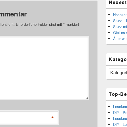
Neuest
ommentar
Hochzei
Sturz – 
fentlicht.
Erforderliche Felder sind mit
*
markiert
Sturz mi
Gibt es
Älter we
Katego
Kategorien
Top-Be
Lesekno
DIY - Pr
*
Lesekno
DIY - L