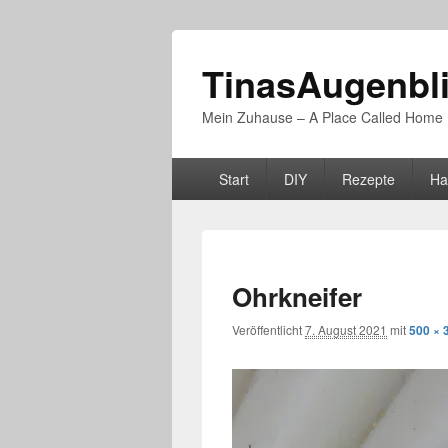
TinasAugenbl
Mein Zuhause – A Place Called Home
Primäres
Start
DIY
Rezepte
Ha
Menü
Ohrkneifer
Veröffentlicht
7. August 2021
mit
500 × 