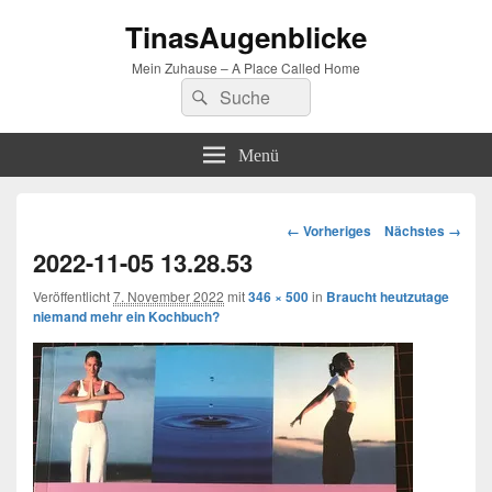
TinasAugenblicke
Mein Zuhause – A Place Called Home
Suchen
Suchen
nach:
Menü
Bilder-
← Vorheriges
Nächstes →
Navigation
2022-11-05 13.28.53
Veröffentlicht
7. November 2022
mit
346 × 500
in
Braucht heutzutage
niemand mehr ein Kochbuch?