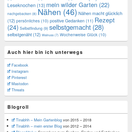
mein wilder Garten
(22)
Leseknochen
(13)
Nähen
(46)
Nähen macht glücklich
nachgebacken
(8)
Rezept
(12)
positive Gedanken
(11)
persönliches
(10)
selbstgemacht
(28)
(24)
Selbstfindung
(9)
selbstgenäht
(12)
Wochenweise Glück
(10)
Walnuss
(7)
Auch hier bin ich unterwegs
Facebook
Instagram
Pinterest
Mastodon
Threats
Blogroll
Tinabhh – Mein Gartenblog
von 2015 – 2018
Tinabhh – mein erster Blog
von 2012 – 2014