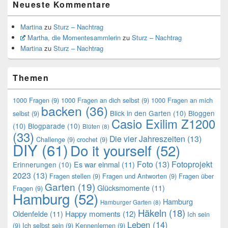
Neueste Kommentare
Martina
zu
Sturz – Nachtrag
Martha, die Momentesammlerin
zu
Sturz – Nachtrag
Martina
zu
Sturz – Nachtrag
Themen
1000 Fragen
(9)
1000 Fragen an dich selbst
(9)
1000 Fragen an mich
backen
(36)
Blick in den Garten
(10)
Bloggen
selbst
(9)
Casio Exilim Z1200
(10)
Blogparade
(10)
Blüten
(8)
(33)
Die vier Jahreszeiten
(13)
Challenge
(9)
crochet
(9)
DIY
(61)
Do it yourself
(52)
Foto
(13)
Fotoprojekt
Es war einmal
(11)
Erinnerungen
(10)
2023
(13)
Fragen stellen
(9)
Fragen und Antworten
(9)
Fragen über
Garten
(19)
Glücksmomente
(11)
Fragen
(9)
Hamburg
(52)
Hamburg
Hamburger Garten
(8)
Häkeln
(18)
Oldenfelde
(11)
Happy moments
(12)
Ich sein
Leben
(14)
(9)
Ich selbst sein
(9)
Kennenlernen
(9)