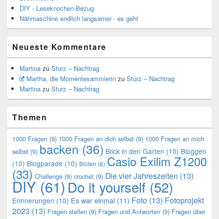
DIY - Leseknochen-Bezug
Nähmaschine endlich langsamer - es geht
Neueste Kommentare
Martina
zu
Sturz – Nachtrag
Martha, die Momentesammlerin
zu
Sturz – Nachtrag
Martina
zu
Sturz – Nachtrag
Themen
1000 Fragen
(9)
1000 Fragen an dich selbst
(9)
1000 Fragen an mich
backen
(36)
Blick in den Garten
(10)
Bloggen
selbst
(9)
Casio Exilim Z1200
(10)
Blogparade
(10)
Blüten
(8)
(33)
Die vier Jahreszeiten
(13)
Challenge
(9)
crochet
(9)
DIY
(61)
Do it yourself
(52)
Foto
(13)
Fotoprojekt
Es war einmal
(11)
Erinnerungen
(10)
2023
(13)
Fragen stellen
(9)
Fragen und Antworten
(9)
Fragen über