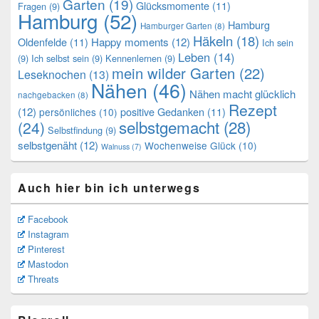
Garten
(19)
Glücksmomente
(11)
Fragen
(9)
Hamburg
(52)
Hamburg
Hamburger Garten
(8)
Häkeln
(18)
Oldenfelde
(11)
Happy moments
(12)
Ich sein
Leben
(14)
(9)
Ich selbst sein
(9)
Kennenlernen
(9)
mein wilder Garten
(22)
Leseknochen
(13)
Nähen
(46)
Nähen macht glücklich
nachgebacken
(8)
Rezept
(12)
positive Gedanken
(11)
persönliches
(10)
selbstgemacht
(28)
(24)
Selbstfindung
(9)
selbstgenäht
(12)
Wochenweise Glück
(10)
Walnuss
(7)
Auch hier bin ich unterwegs
Facebook
Instagram
Pinterest
Mastodon
Threats