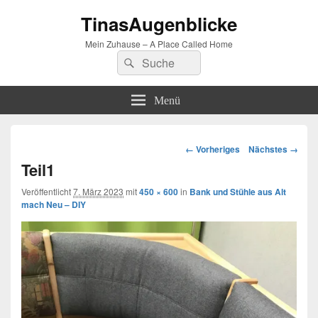
TinasAugenblicke
Mein Zuhause – A Place Called Home
Suchen
Suchen
nach:
Menü
Bilder-
← Vorheriges
Nächstes →
Navigation
Teil1
Veröffentlicht
7. März 2023
mit
450 × 600
in
Bank und Stühle aus Alt
mach Neu – DIY