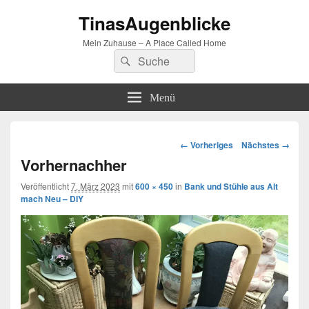
TinasAugenblicke
Mein Zuhause – A Place Called Home
Suchen
Suchen
nach:
Menü
Bilder-
← Vorheriges
Nächstes →
Navigation
Vorhernachher
Veröffentlicht
7. März 2023
mit
600 × 450
in
Bank und Stühle aus Alt
mach Neu – DIY