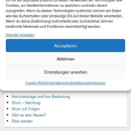
Um dir ein optimales Erlebnis zu bieten, verwenden wir Technologien wie
Cookies, um Geräteinformationen zu speichern und/oder darauf
zuzugreifen. Wenn du diesen Technologien zustimmst, können wir Daten
wie das Surfverhalten oder eindeutige IDs auf dieser Website verarbeiten.
Wenn du deine Zustimmung nicht erteilst oder zurückziehst, können
Ich bin Martina und Autorin dieses Blogs.
bestimmte Merkmale und Funktionen beeinträchtigt werden.
Mehr Infos unter About me.
Dienste verwalten
Akzeptieren
Translate:
Ablehnen
Einstellungen ansehen
Neueste Beiträge
Cookie-Richtlinie
Datenschutzerklärung
Impressum
Hochzeitstage und ihre Bedeutung
Sturz – Nachtrag
Sturz mit Folgen
Gibt es was Neues?
Älter werden