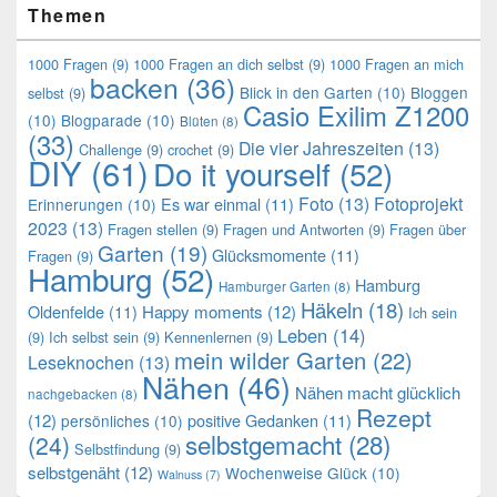
Themen
1000 Fragen
(9)
1000 Fragen an dich selbst
(9)
1000 Fragen an mich
backen
(36)
Blick in den Garten
(10)
Bloggen
selbst
(9)
Casio Exilim Z1200
(10)
Blogparade
(10)
Blüten
(8)
(33)
Die vier Jahreszeiten
(13)
Challenge
(9)
crochet
(9)
DIY
(61)
Do it yourself
(52)
Foto
(13)
Fotoprojekt
Es war einmal
(11)
Erinnerungen
(10)
2023
(13)
Fragen stellen
(9)
Fragen und Antworten
(9)
Fragen über
Garten
(19)
Glücksmomente
(11)
Fragen
(9)
Hamburg
(52)
Hamburg
Hamburger Garten
(8)
Häkeln
(18)
Oldenfelde
(11)
Happy moments
(12)
Ich sein
Leben
(14)
(9)
Ich selbst sein
(9)
Kennenlernen
(9)
mein wilder Garten
(22)
Leseknochen
(13)
Nähen
(46)
Nähen macht glücklich
nachgebacken
(8)
Rezept
(12)
positive Gedanken
(11)
persönliches
(10)
selbstgemacht
(28)
(24)
Selbstfindung
(9)
selbstgenäht
(12)
Wochenweise Glück
(10)
Walnuss
(7)