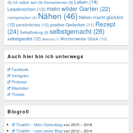
Leben
(14)
(9)
Ich selbst sein
(9)
Kennenlernen
(9)
mein wilder Garten
(22)
Leseknochen
(13)
Nähen
(46)
Nähen macht glücklich
nachgebacken
(8)
Rezept
(12)
positive Gedanken
(11)
persönliches
(10)
selbstgemacht
(28)
(24)
Selbstfindung
(9)
selbstgenäht
(12)
Wochenweise Glück
(10)
Walnuss
(7)
Auch hier bin ich unterwegs
Facebook
Instagram
Pinterest
Mastodon
Threats
Blogroll
Tinabhh – Mein Gartenblog
von 2015 – 2018
Tinabhh – mein erster Blog
von 2012 – 2014