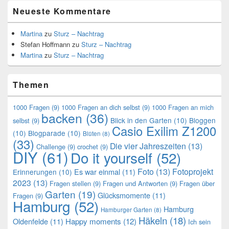
Neueste Kommentare
Martina
zu
Sturz – Nachtrag
Stefan Hoffmann
zu
Sturz – Nachtrag
Martina
zu
Sturz – Nachtrag
Themen
1000 Fragen
(9)
1000 Fragen an dich selbst
(9)
1000 Fragen an mich
backen
(36)
Blick in den Garten
(10)
Bloggen
selbst
(9)
Casio Exilim Z1200
(10)
Blogparade
(10)
Blüten
(8)
(33)
Die vier Jahreszeiten
(13)
Challenge
(9)
crochet
(9)
DIY
(61)
Do it yourself
(52)
Foto
(13)
Fotoprojekt
Es war einmal
(11)
Erinnerungen
(10)
2023
(13)
Fragen stellen
(9)
Fragen und Antworten
(9)
Fragen über
Garten
(19)
Glücksmomente
(11)
Fragen
(9)
Hamburg
(52)
Hamburg
Hamburger Garten
(8)
Häkeln
(18)
Oldenfelde
(11)
Happy moments
(12)
Ich sein