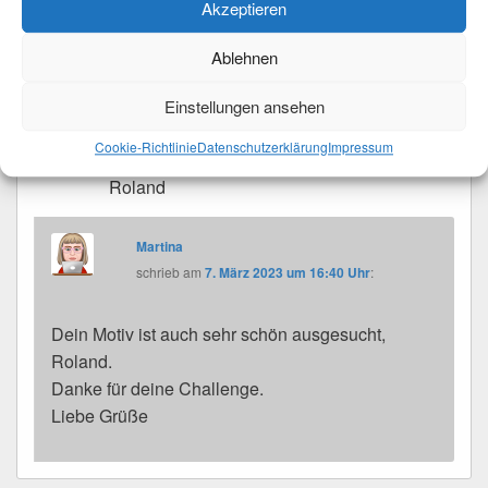
Akzeptieren
Vielen lieben Dank Martina, dass du mit
deinem Märzbild aus deinem Garten, wieder
Ablehnen
bei meinem Fotoprojekt „Die vier
Jahreszeiten dabei bist
Einstellungen ansehen
Dir noch einen schönen Abend und liebe
Cookie-Richtlinie
Datenschutzerklärung
Impressum
Grüße,
Roland
Martina
schrieb
am
7. März 2023 um 16:40 Uhr
:
Dein Motiv ist auch sehr schön ausgesucht,
Roland.
Danke für deine Challenge.
Liebe Grüße