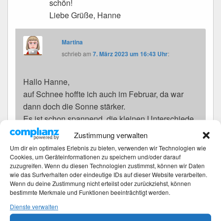
schön!
Liebe Grüße, Hanne
Martina
schrieb
am
7. März 2023 um 16:43 Uhr
:
Hallo Hanne,
auf Schnee hoffte ich auch im Februar, da war
dann doch die Sonne stärker.
Es ist schon spannend, die kleinen Unterschiede
jeden Monat zu sehen.
Zustimmung verwalten
Liebe Grüße
Um dir ein optimales Erlebnis zu bieten, verwenden wir Technologien wie
Martina
Cookies, um Geräteinformationen zu speichern und/oder darauf
zuzugreifen. Wenn du diesen Technologien zustimmst, können wir Daten
wie das Surfverhalten oder eindeutige IDs auf dieser Website verarbeiten.
Wenn du deine Zustimmung nicht erteilst oder zurückziehst, können
bestimmte Merkmale und Funktionen beeinträchtigt werden.
Roland Schreiber
schrieb
am
6. März 2023 um
Dienste verwalten
20:29 Uhr
: