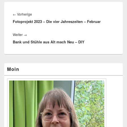
Beitragsnavigation
←
Vorherige
Vorheriger
Fotoprojekt 2023 – Die vier Jahreszeiten – Februar
Beitrag:
Weiter
→
Nächster
Bank und Stühle aus Alt mach Neu – DIY
Beitrag:
Primärer
Moin
Seitenleisten-
Widgetbereich