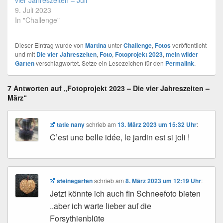
vier Jahreszeiten – Juli
9. Juli 2023
In "Challenge"
Dieser Eintrag wurde von
Martina
unter
Challenge
,
Fotos
veröffentlicht
und mit
Die vier Jahreszeiten
,
Foto
,
Fotoprojekt 2023
,
mein wilder
Garten
verschlagwortet. Setze ein Lesezeichen für den
Permalink
.
7 Antworten auf „Fotoprojekt 2023 – Die vier Jahreszeiten –
März“
tatie nany
schrieb
am
13. März 2023 um 15:32 Uhr
:
C’est une belle idée, le jardin est si joli !
steinegarten
schrieb
am
8. März 2023 um 12:19 Uhr
:
Jetzt könnte ich auch fin Schneefoto bieten
..aber ich warte lieber auf die
Forsythienblüte