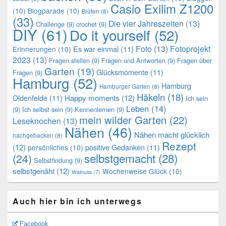
Casio Exilim Z1200
(10)
Blogparade
(10)
Blüten
(8)
(33)
Die vier Jahreszeiten
(13)
Challenge
(9)
crochet
(9)
DIY
(61)
Do it yourself
(52)
Foto
(13)
Fotoprojekt
Es war einmal
(11)
Erinnerungen
(10)
2023
(13)
Fragen stellen
(9)
Fragen und Antworten
(9)
Fragen über
Garten
(19)
Glücksmomente
(11)
Fragen
(9)
Hamburg
(52)
Hamburg
Hamburger Garten
(8)
Häkeln
(18)
Oldenfelde
(11)
Happy moments
(12)
Ich sein
Leben
(14)
(9)
Ich selbst sein
(9)
Kennenlernen
(9)
mein wilder Garten
(22)
Leseknochen
(13)
Nähen
(46)
Nähen macht glücklich
nachgebacken
(8)
Rezept
(12)
positive Gedanken
(11)
persönliches
(10)
selbstgemacht
(28)
(24)
Selbstfindung
(9)
selbstgenäht
(12)
Wochenweise Glück
(10)
Walnuss
(7)
Auch hier bin ich unterwegs
Facebook