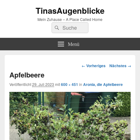
TinasAugenblicke
Mein Zuhause – A Place Called Home
Suchen
Suchen
nach:
Menü
Bilder-
← Vorheriges
Nächstes →
Navigation
Apfelbeere
Veröffentlicht
29. Juli 2023
mit
600 × 451
in
Aronia, die Apfelbeere