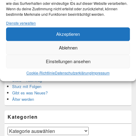
Mehr Infos unter About me.
wie das Surfverhalten oder eindeutige IDs auf dieser Website verarbeiten.
Wenn du deine Zustimmung nicht erteilst oder zurückziehst, können
bestimmte Merkmale und Funktionen beeinträchtigt werden.
Dienste verwalten
Translate:
Akzeptieren
Ablehnen
Neueste Beiträge
Einstellungen ansehen
Cookie-Richtlinie
Datenschutzerklärung
Impressum
Hochzeitstage und ihre Bedeutung
Sturz – Nachtrag
Sturz mit Folgen
Gibt es was Neues?
Älter werden
Kategorien
Kategorien