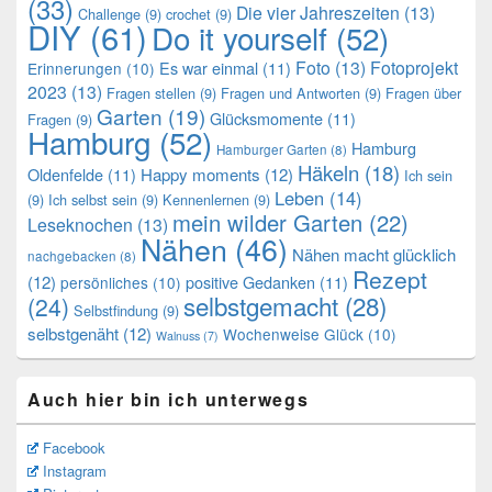
(33)
Die vier Jahreszeiten
(13)
Challenge
(9)
crochet
(9)
DIY
(61)
Do it yourself
(52)
Foto
(13)
Fotoprojekt
Es war einmal
(11)
Erinnerungen
(10)
2023
(13)
Fragen stellen
(9)
Fragen und Antworten
(9)
Fragen über
Garten
(19)
Glücksmomente
(11)
Fragen
(9)
Hamburg
(52)
Hamburg
Hamburger Garten
(8)
Häkeln
(18)
Oldenfelde
(11)
Happy moments
(12)
Ich sein
Leben
(14)
(9)
Ich selbst sein
(9)
Kennenlernen
(9)
mein wilder Garten
(22)
Leseknochen
(13)
Nähen
(46)
Nähen macht glücklich
nachgebacken
(8)
Rezept
(12)
positive Gedanken
(11)
persönliches
(10)
selbstgemacht
(28)
(24)
Selbstfindung
(9)
selbstgenäht
(12)
Wochenweise Glück
(10)
Walnuss
(7)
Auch hier bin ich unterwegs
Facebook
Instagram