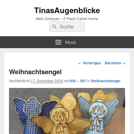
TinasAugenblicke
Mein Zuhause – A Place Called Home
Suchen
Suchen
nach:
Menü
Bilder-
← Vorheriges
Nächstes →
Navigation
Weihnachtsengel
Veröffentlicht
17. Dezember 2024
mit
600 × 397
in
Weihnachtsengel