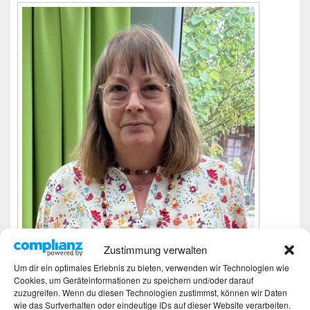
Zustimmung verwalten
Um dir ein optimales Erlebnis zu bieten, verwenden wir Technologien wie
Ich bin Martina und Autorin dieses Blogs.
Cookies, um Geräteinformationen zu speichern und/oder darauf
Mehr Infos unter About me.
zuzugreifen. Wenn du diesen Technologien zustimmst, können wir Daten
wie das Surfverhalten oder eindeutige IDs auf dieser Website verarbeiten.