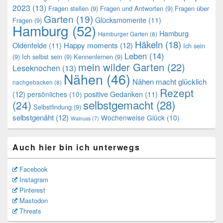
2023
(13)
Fragen stellen
(9)
Fragen und Antworten
(9)
Fragen über
Garten
(19)
Glücksmomente
(11)
Fragen
(9)
Hamburg
(52)
Hamburg
Hamburger Garten
(8)
Häkeln
(18)
Oldenfelde
(11)
Happy moments
(12)
Ich sein
Leben
(14)
(9)
Ich selbst sein
(9)
Kennenlernen
(9)
mein wilder Garten
(22)
Leseknochen
(13)
Nähen
(46)
Nähen macht glücklich
nachgebacken
(8)
Rezept
(12)
positive Gedanken
(11)
persönliches
(10)
selbstgemacht
(28)
(24)
Selbstfindung
(9)
selbstgenäht
(12)
Wochenweise Glück
(10)
Walnuss
(7)
Auch hier bin ich unterwegs
Facebook
Instagram
Pinterest
Mastodon
Threats