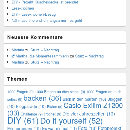
DIY - Projekt Kuscheldecke ist beendet
Leseknochen
DIY - Leseknochen-Bezug
Nähmaschine endlich langsamer - es geht
Neueste Kommentare
Martina
zu
Sturz – Nachtrag
Martha, die Momentesammlerin
zu
Sturz – Nachtrag
Martina
zu
Sturz – Nachtrag
Themen
1000 Fragen
(9)
1000 Fragen an dich selbst
(9)
1000 Fragen an mich
backen
(36)
Blick in den Garten
(10)
Bloggen
selbst
(9)
Casio Exilim Z1200
(10)
Blogparade
(10)
Blüten
(8)
(33)
Die vier Jahreszeiten
(13)
Challenge
(9)
crochet
(9)
DIY
(61)
Do it yourself
(52)
Foto
(13)
Fotoprojekt
Es war einmal
(11)
Erinnerungen
(10)