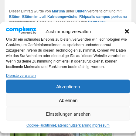
Dieser Eintrag wurde von
Martina
unter
Blüten
veröffentlicht und mit
Blüten
,
Blüten im Juli
,
Kakteengewächs
,
Rhipsalis campos-portoana
verschlagwortet. Setze ein Lesezeichen für den
Permalink
.
Zustimmung verwalten
Um dir ein optimales Erlebnis zu bieten, verwenden wir Technologien wie
Beitragsnavigation
Cookies, um Geräteinformationen zu speichern und/oder darauf
←
Vorherige
Vorheriger
zuzugreifen. Wenn du diesen Technologien zustimmst, können wir Daten
Schnippelbohnen eingekocht
Beitrag:
wie das Surfverhalten oder eindeutige IDs auf dieser Website verarbeiten.
Wenn du deine Zustimmung nicht erteilst oder zurückziehst, können
bestimmte Merkmale und Funktionen beeinträchtigt werden.
Weiter
→
Nächster
Dienste verwalten
DIY – Nesteldecke
Beitrag:
Akzeptieren
Ablehnen
Primärer
Moin
Seitenleisten-
Widgetbereich
Einstellungen ansehen
Cookie-Richtlinie
Datenschutzerklärung
Impressum