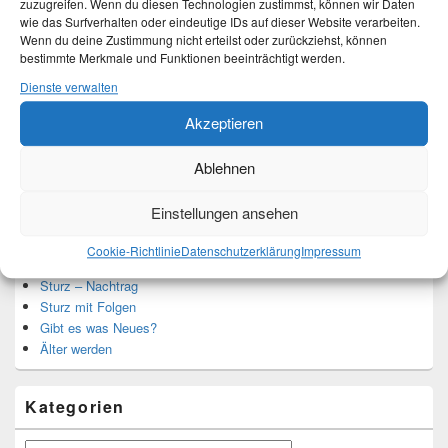
zuzugreifen. Wenn du diesen Technologien zustimmst, können wir Daten
Ich bin Martina und Autorin dieses Blogs.
wie das Surfverhalten oder eindeutige IDs auf dieser Website verarbeiten.
Mehr Infos unter About me.
Wenn du deine Zustimmung nicht erteilst oder zurückziehst, können
bestimmte Merkmale und Funktionen beeinträchtigt werden.
Dienste verwalten
Translate:
Akzeptieren
Ablehnen
Einstellungen ansehen
Neueste Beiträge
Cookie-Richtlinie
Datenschutzerklärung
Impressum
Hochzeitstage und ihre Bedeutung
Sturz – Nachtrag
Sturz mit Folgen
Gibt es was Neues?
Älter werden
Kategorien