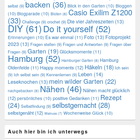
backen
(36)
Blick in den Garten
(10)
Bloggen
selbst
(9)
Casio Exilim Z1200
(10)
Blogparade
(10)
Blüten
(8)
(33)
Die vier Jahreszeiten
(13)
Challenge
(9)
crochet
(9)
DIY
(61)
Do it yourself
(52)
Foto
(13)
Fotoprojekt
Es war einmal
(11)
Erinnerungen
(10)
2023
(13)
Fragen stellen
(9)
Fragen und Antworten
(9)
Fragen über
Garten
(19)
Glücksmomente
(11)
Fragen
(9)
Hamburg
(52)
Hamburg
Hamburger Garten
(8)
Häkeln
(18)
Oldenfelde
(11)
Happy moments
(12)
Ich sein
Leben
(14)
(9)
Ich selbst sein
(9)
Kennenlernen
(9)
mein wilder Garten
(22)
Leseknochen
(13)
Nähen
(46)
Nähen macht glücklich
nachgebacken
(8)
Rezept
(12)
positive Gedanken
(11)
persönliches
(10)
selbstgemacht
(28)
(24)
Selbstfindung
(9)
selbstgenäht
(12)
Wochenweise Glück
(10)
Walnuss
(7)
Auch hier bin ich unterwegs