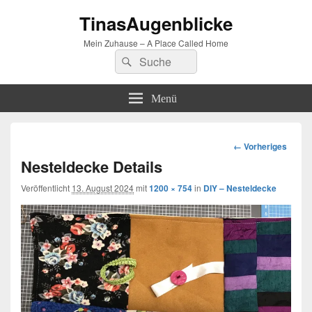
TinasAugenblicke
Mein Zuhause – A Place Called Home
Suchen
Suchen
nach:
Menü
Bilder-
← Vorheriges
Navigation
Nesteldecke Details
Veröffentlicht
13. August 2024
mit
1200 × 754
in
DIY – Nesteldecke