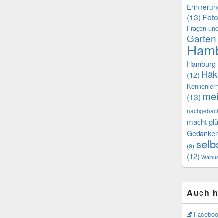
Erinneru
(13)
Foto
Fragen und
Garten
Hamb
Hamburg 
Häk
(12)
Kennenler
mei
(13)
nachgebac
macht glü
Gedanke
selb
(9)
(12)
Walnu
Auch h
Faceboo