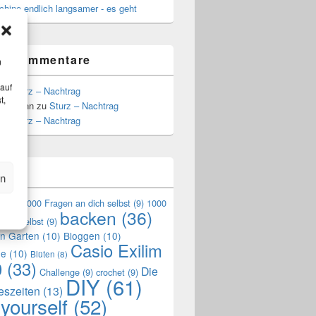
hine endlich langsamer - es geht
te Kommentare
m
 auf
zu
Sturz – Nachtrag
t,
Hoffmann
zu
Sturz – Nachtrag
zu
Sturz – Nachtrag
n
en
en
(9)
1000 Fragen an dich selbst
(9)
1000
backen
(36)
mich selbst
(9)
en Garten
(10)
Bloggen
(10)
Casio Exilim
de
(10)
Blüten
(8)
0
(33)
Die
Challenge
(9)
crochet
(9)
DIY
(61)
reszeiten
(13)
 yourself
(52)