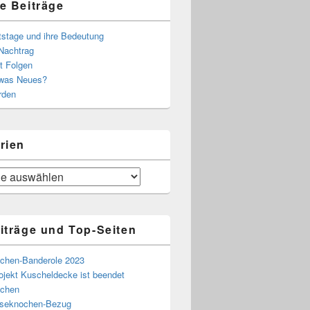
e Beiträge
tstage und ihre Bedeutung
Nachtrag
t Folgen
 was Neues?
rden
rien
iträge und Top-Seiten
chen-Banderole 2023
ojekt Kuscheldecke ist beendet
chen
eseknochen-Bezug