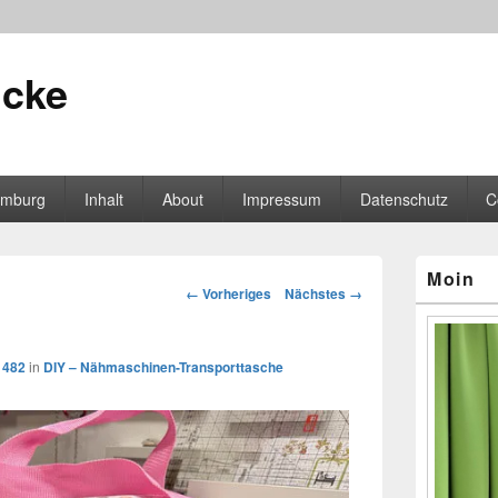
icke
mburg
Inhalt
About
Impressum
Datenschutz
C
Primärer
Moin
Seitenleisten
Bilder-
← Vorheriges
Nächstes →
Widgetberei
Navigation
 482
in
DIY – Nähmaschinen-Transporttasche