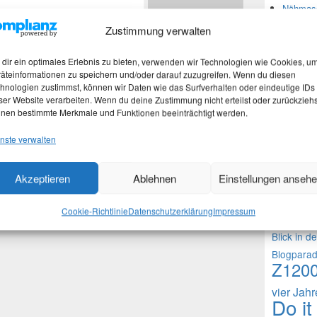
Nähmasc
*
Zustimmung verwalten
Neues
dir ein optimales Erlebnis zu bieten, verwenden wir Technologien wie Cookies, u
*
äteinformationen zu speichern und/oder darauf zuzugreifen. Wenn du diesen
hnologien zustimmst, können wir Daten wie das Surfverhalten oder eindeutige IDs
Martina
ser Website verarbeiten. Wenn du deine Zustimmung nicht erteilst oder zurückziehs
Stefan 
nen bestimmte Merkmale und Funktionen beeinträchtigt werden.
Martina
nste verwalten
 in diesem Browser für meinen nächsten Kommentar
Theme
Akzeptieren
Ablehnen
Einstellungen anseh
1000 Frag
Cookie-Richtlinie
Datenschutzerklärung
Impressum
Fragen an 
Blick in d
Blogpara
Z120
vier Jah
Do it