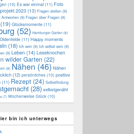
Foto
Es war einmal
(11)
ngen
(10)
projekt 2023
(13)
Fragen stellen
(9)
 Antworten
(9)
Fragen über Fragen
(9)
(19)
Glücksmomente
(11)
urg
(52)
Hamburger Garten
(8)
Oldenfelde
(11)
Happy moments
eln
(18)
Ich sein
(9)
Ich selbst sein
(9)
Leben
(14)
Leseknochen
nen
(9)
n wilder Garten
(22)
Nähen
(46)
Nähen
ken
(8)
cklich
(12)
positive
persönliches
(10)
Rezept
(24)
n
(11)
Selbstfindung
stgemacht
(28)
selbstgenäht
Wochenweise Glück
(10)
ss
(7)
ier bin ich unterwegs
k