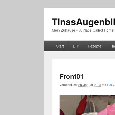
TinasAugenbl
Mein Zuhause – A Place Called Home
Primäres
Start
DIY
Rezepte
Ha
Menü
Front01
Veröffentlicht
28. Januar 2025
mit
600 ×