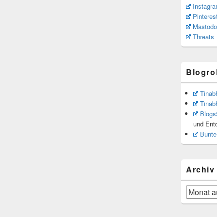
Instagr
Pinteres
Mastodo
Threats
Blogrol
Tinab
Tinab
Blogs
und Ent
Bunte
Archiv
Archiv