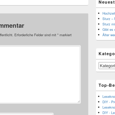
Neuest
Hochzei
Sturz – 
ommentar
Sturz mi
Gibt es
Älter we
fentlicht.
Erforderliche Felder sind mit
*
markiert
Katego
Kategorien
Top-Be
Lesekno
DIY - Pr
Lesekno
DIY - L