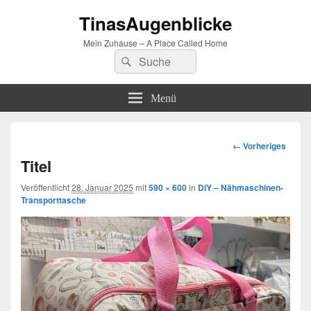
TinasAugenblicke
Mein Zuhause – A Place Called Home
Suchen
Suchen
nach:
Menü
Bilder-
← Vorheriges
Navigation
Titel
Veröffentlicht
28. Januar 2025
mit
590 × 600
in
DIY – Nähmaschinen-
Transporttasche