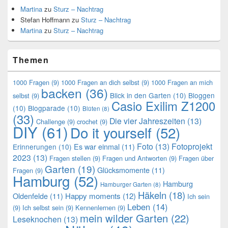
Martina
zu
Sturz – Nachtrag
Stefan Hoffmann
zu
Sturz – Nachtrag
Martina
zu
Sturz – Nachtrag
Themen
1000 Fragen
(9)
1000 Fragen an dich selbst
(9)
1000 Fragen an mich
backen
(36)
Blick in den Garten
(10)
Bloggen
selbst
(9)
Casio Exilim Z1200
(10)
Blogparade
(10)
Blüten
(8)
(33)
Die vier Jahreszeiten
(13)
Challenge
(9)
crochet
(9)
DIY
(61)
Do it yourself
(52)
Foto
(13)
Fotoprojekt
Es war einmal
(11)
Erinnerungen
(10)
2023
(13)
Fragen stellen
(9)
Fragen und Antworten
(9)
Fragen über
Garten
(19)
Glücksmomente
(11)
Fragen
(9)
Hamburg
(52)
Hamburg
Hamburger Garten
(8)
Häkeln
(18)
Oldenfelde
(11)
Happy moments
(12)
Ich sein
Leben
(14)
(9)
Ich selbst sein
(9)
Kennenlernen
(9)
mein wilder Garten
(22)
Leseknochen
(13)