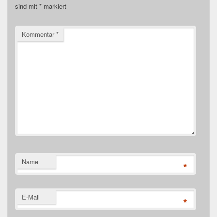
sind mit
*
markiert
Kommentar
*
Name
*
E-Mail
*