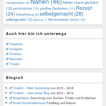
Nähen
(46)
Nähen macht glücklich
nachgebacken
(8)
Rezept
(12)
positive Gedanken
(11)
persönliches
(10)
selbstgemacht
(28)
(24)
Selbstfindung
(9)
selbstgenäht
(12)
Wochenweise Glück
(10)
Walnuss
(7)
Auch hier bin ich unterwegs
Facebook
Instagram
Pinterest
Mastodon
Threats
Blogroll
Tinabhh – Mein Gartenblog
von 2015 – 2018
Tinabhh – mein erster Blog
von 2012 – 2014
Blogs50plus
Sammlung zum Suchen, Finden und Entdecken
Bunte Küchenabenteuer
Foodblog und Katzen