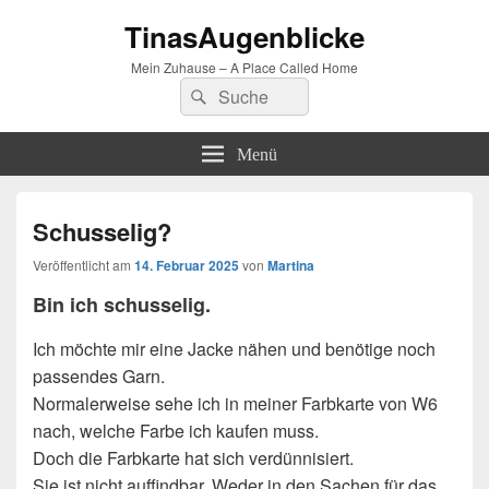
TinasAugenblicke
Mein Zuhause – A Place Called Home
Suchen
Suchen
nach:
Menü
Schusselig?
Veröffentlicht am
14. Februar 2025
von
Martina
Bin ich schusselig.
Ich möchte mir eine Jacke nähen und benötige noch
passendes Garn.
Normalerweise sehe ich in meiner Farbkarte von W6
nach, welche Farbe ich kaufen muss.
Doch die Farbkarte hat sich verdünnisiert.
Sie ist nicht auffindbar. Weder in den Sachen für das