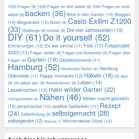
1000 Fragen
(9)
1000 Fragen an dich selbst
(9)
1000 Fragen an mich
backen
(36)
Blick in den Garten
(10)
Bloggen
selbst
(9)
Casio Exilim Z1200
(10)
Blogparade
(10)
Blüten
(8)
(33)
Die vier Jahreszeiten
(13)
Challenge
(9)
crochet
(9)
DIY
(61)
Do it yourself
(52)
Foto
(13)
Fotoprojekt
Es war einmal
(11)
Erinnerungen
(10)
2023
(13)
Fragen stellen
(9)
Fragen und Antworten
(9)
Fragen über
Garten
(19)
Glücksmomente
(11)
Fragen
(9)
Hamburg
(52)
Hamburg
Hamburger Garten
(8)
Häkeln
(18)
Oldenfelde
(11)
Happy moments
(12)
Ich sein
Leben
(14)
(9)
Ich selbst sein
(9)
Kennenlernen
(9)
mein wilder Garten
(22)
Leseknochen
(13)
Nähen
(46)
Nähen macht glücklich
nachgebacken
(8)
Rezept
(12)
positive Gedanken
(11)
persönliches
(10)
selbstgemacht
(28)
(24)
Selbstfindung
(9)
selbstgenäht
(12)
Wochenweise Glück
(10)
Walnuss
(7)