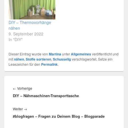
DIY – Thermovorhänge
nähen
9. September 2022
In "DIY"
Dieser Eintrag wurde von
Martina
unter
Allgemeines
veröffentlicht und
mit
nähen. Stoffe sortieren
,
Schusselig
verschlagwortet. Setze ein
Lesezeichen für den
Permalink
.
Beitragsnavigation
←
Vorherige
Vorheriger
DIY – Nähmaschinen-Transporttasche
Beitrag:
Weiter
→
Nächster
#blogfragen – Fragen zu Deinem Blog – Blogparade
Beitrag: