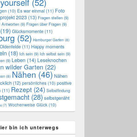
 yourself
(52)
Foto
Es war einmal
(11)
ngen
(10)
projekt 2023
(13)
Fragen stellen
(9)
 Antworten
(9)
Fragen über Fragen
(9)
(19)
Glücksmomente
(11)
urg
(52)
Hamburger Garten
(8)
Oldenfelde
(11)
Happy moments
eln
(18)
Ich sein
(9)
Ich selbst sein
(9)
Leben
(14)
Leseknochen
nen
(9)
n wilder Garten
(22)
Nähen
(46)
Nähen
ken
(8)
cklich
(12)
positive
persönliches
(10)
Rezept
(24)
n
(11)
Selbstfindung
stgemacht
(28)
selbstgenäht
Wochenweise Glück
(10)
ss
(7)
ier bin ich unterwegs