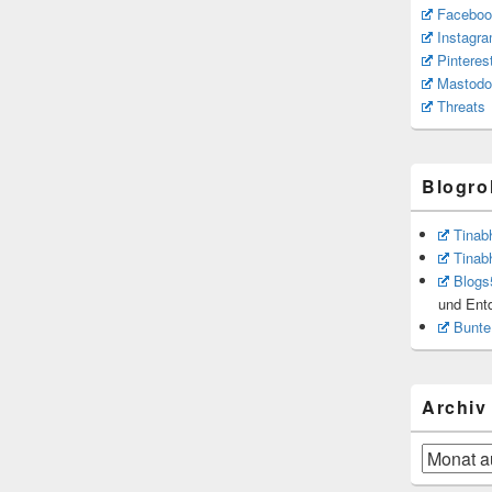
Faceboo
Instagr
Pinteres
Mastodo
Threats
Blogrol
Tinab
Tinab
Blogs
und Ent
Bunte
Archiv
Archiv