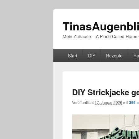
TinasAugenbl
Mein Zuhause – A Place Called Home
Primäres
Start
DIY
Rezepte
Ha
Menü
DIY Strickjacke g
Veröffentlicht
17. Januar 2026
mit
399 ×