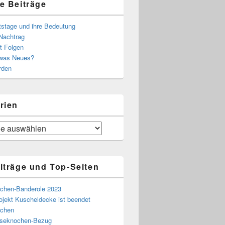
e Beiträge
tstage und ihre Bedeutung
Nachtrag
t Folgen
 was Neues?
rden
rien
iträge und Top-Seiten
chen-Banderole 2023
ojekt Kuscheldecke ist beendet
chen
eseknochen-Bezug