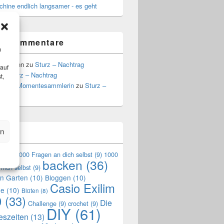
hine endlich langsamer - es geht
te Kommentare
m
Hoffmann
zu
Sturz – Nachtrag
 auf
zu
Sturz – Nachtrag
t,
a, die Momentesammlerin
zu
Sturz –
g
en
n
en
(9)
1000 Fragen an dich selbst
(9)
1000
backen
(36)
mich selbst
(9)
en Garten
(10)
Bloggen
(10)
Casio Exilim
de
(10)
Blüten
(8)
0
(33)
Die
Challenge
(9)
crochet
(9)
DIY
(61)
reszeiten
(13)