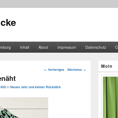
icke
mburg
Inhalt
About
Impressum
Datenschutz
C
Primärer
Moin
Seitenleisten
Bilder-
← Vorheriges
Nächstes →
Widgetberei
Navigation
enäht
 600
in
Neues Jahr und kleiner Rückblick