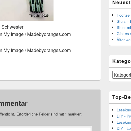
Neuest
Hochzei
Sturz – 
e Schwester
Sturz mi
Gibt es
von My Image / Madebyoranges.com
Älter we
von My Image / Madebyoranges.com
Katego
Kategorien
Top-Be
ommentar
Lesekno
fentlicht.
Erforderliche Felder sind mit
*
markiert
DIY - Pr
Lesekno
DIY - L