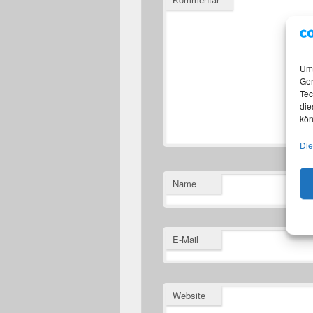
Um 
Ger
Tec
die
kön
Die
Name
E-Mail
Website