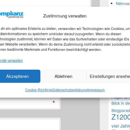
Nähmasc
Zustimmung verwalten
Neues
dir ein optimales Erlebnis zu bieten, verwenden wir Technologien wie Cookies, u
äteinformationen zu speichern und/oder darauf zuzugreifen. Wenn du diesen
Stefan 
hnologien zustimmst, können wir Daten wie das Surfverhalten oder eindeutige IDs
Martina
ser Website verarbeiten. Wenn du deine Zustimmung nicht erteilst oder zurückziehs
Marth
nen bestimmte Merkmale und Funktionen beeinträchtigt werden.
Nachtra
nste verwalten
Akzeptieren
Ablehnen
Einstellungen anseh
Theme
*
1000 Frag
Cookie-Richtlinie
Datenschutzerklärung
Impressum
Fragen an 
*
Blick in d
Blogpara
Z120
vier Jah