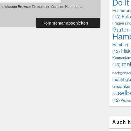
Do it
 in diesem Browser für meinen nächsten Kommentar
Erinneru
(13)
Foto
Fragen und
Garten
Hamb
Hamburg 
Häk
(12)
Kennenler
mei
(13)
nachgebac
macht glü
Gedanke
selb
(9)
(12)
Walnu
Auch h