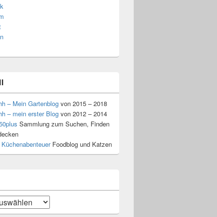
k
am
t
n
l
hh – Mein Gartenblog
von 2015 – 2018
hh – mein erster Blog
von 2012 – 2014
50plus
Sammlung zum Suchen, Finden
decken
 Küchenabenteuer
Foodblog und Katzen