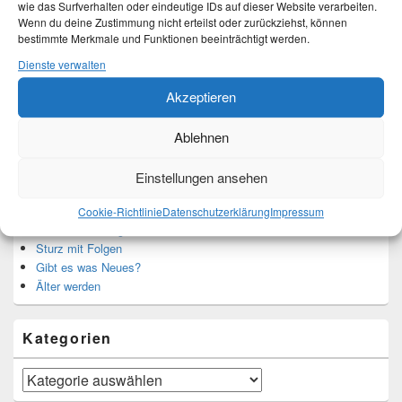
Mehr Infos unter About me.
wie das Surfverhalten oder eindeutige IDs auf dieser Website verarbeiten.
Wenn du deine Zustimmung nicht erteilst oder zurückziehst, können
bestimmte Merkmale und Funktionen beeinträchtigt werden.
Dienste verwalten
Translate:
Akzeptieren
Ablehnen
Neueste Beiträge
Einstellungen ansehen
Hochzeitstage und ihre Bedeutung
Cookie-Richtlinie
Datenschutzerklärung
Impressum
Sturz – Nachtrag
Sturz mit Folgen
Gibt es was Neues?
Älter werden
Kategorien
Kategorien