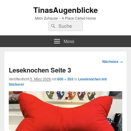
TinasAugenblicke
Mein Zuhause – A Place Called Home
Suchen
Suchen
nach:
Menü
Bilder-
Nächstes →
Navigation
Leseknochen Seite 3
Veröffentlicht
5. März 2026
mit
600 × 303
in
Leseknochen mit
Stickerei