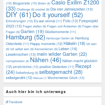
Casio Exilim Z1200
(10)
Blogparade
(10)
Blüten
(8)
(33)
Die vier Jahreszeiten
(13)
Challenge
(9)
crochet
(9)
DIY
(61)
Do it yourself
(52)
Foto
(13)
Fotoprojekt
Es war einmal
(11)
Erinnerungen
(10)
2023
(13)
Fragen stellen
(9)
Fragen und Antworten
(9)
Fragen über
Garten
(19)
Glücksmomente
(11)
Fragen
(9)
Hamburg
(52)
Hamburg
Hamburger Garten
(8)
Häkeln
(18)
Oldenfelde
(11)
Happy moments
(12)
Ich sein
Leben
(14)
(9)
Ich selbst sein
(9)
Kennenlernen
(9)
mein wilder Garten
(22)
Leseknochen
(13)
Nähen
(46)
Nähen macht glücklich
nachgebacken
(8)
Rezept
(12)
positive Gedanken
(11)
persönliches
(10)
selbstgemacht
(28)
(24)
Selbstfindung
(9)
selbstgenäht
(12)
Wochenweise Glück
(10)
Walnuss
(7)
Auch hier bin ich unterwegs
Facebook