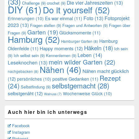
(33)
Die vier Jahreszeiten
(13)
Challenge
(9)
crochet
(9)
DIY
(61)
Do it yourself
(52)
Foto
(13)
Fotoprojekt
Es war einmal
(11)
Erinnerungen
(10)
2023
(13)
Fragen stellen
(9)
Fragen und Antworten
(9)
Fragen über
Garten
(19)
Glücksmomente
(11)
Fragen
(9)
Hamburg
(52)
Hamburg
Hamburger Garten
(8)
Häkeln
(18)
Oldenfelde
(11)
Happy moments
(12)
Ich sein
Leben
(14)
(9)
Ich selbst sein
(9)
Kennenlernen
(9)
mein wilder Garten
(22)
Leseknochen
(13)
Nähen
(46)
Nähen macht glücklich
nachgebacken
(8)
Rezept
(12)
positive Gedanken
(11)
persönliches
(10)
selbstgemacht
(28)
(24)
Selbstfindung
(9)
selbstgenäht
(12)
Wochenweise Glück
(10)
Walnuss
(7)
Auch hier bin ich unterwegs
Facebook
Instagram
Pinterest