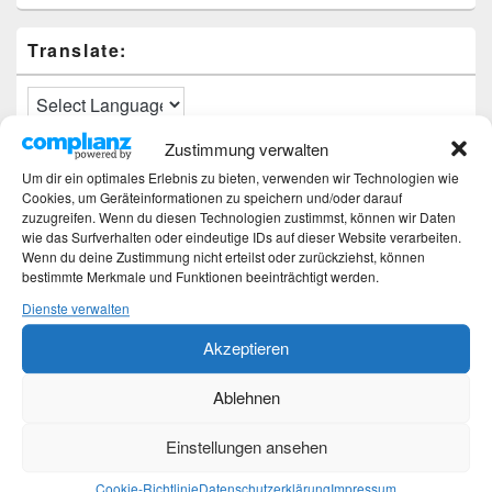
Translate:
Zustimmung verwalten
Neueste Beiträge
Um dir ein optimales Erlebnis zu bieten, verwenden wir Technologien wie
Cookies, um Geräteinformationen zu speichern und/oder darauf
zuzugreifen. Wenn du diesen Technologien zustimmst, können wir Daten
Hochzeitstage und ihre Bedeutung
wie das Surfverhalten oder eindeutige IDs auf dieser Website verarbeiten.
Sturz – Nachtrag
Wenn du deine Zustimmung nicht erteilst oder zurückziehst, können
Sturz mit Folgen
bestimmte Merkmale und Funktionen beeinträchtigt werden.
Gibt es was Neues?
Dienste verwalten
Älter werden
Akzeptieren
Kategorien
Ablehnen
Kategorien
Einstellungen ansehen
Cookie-Richtlinie
Datenschutzerklärung
Impressum