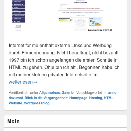
Internet for me enthält externe Links und Werbung
durch Firmennennung. Nicht beauftragt, nicht bezahlt.
1997 bin ich schon angefangen die ersten Schritte in
HTML zu gehen. Ohje bin ich alt . Begonnen habe ich
mit meiner kleinen privaten Internetseite im
Homepage anno dazumal – Blick in die Vergangenheit
weiterlesen
→
Veröffentlicht unter
Allgemeines
,
Galerie
|
Verschlagwortet mit
anno
dazumal
,
Blick in die Vergangenheit
,
Homepage
,
Hosting
,
HTML
,
Website
,
Wordpressblog
Primärer
Moin
Seitenleisten-
Widgetbereich