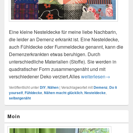
Eine kleine Nesteldecke für meine liebe Nachbarin,
die leider an Demenz erkrankt ist. Eine Nesteldecke,
auch Fühldecke oder Fummeldecke genannt, kann die
Demenzerkrankten etwas beruhigen. Durch
unterschiedliche Materialien (Stoffe). Sie werden in
quadratischer Form zusammengenäht und mit
verschiedener Deko verziert.Alles
DIY – Nesteldecke
weiterlesen
→
Veröffentlicht unter
DIY
,
Nähen
|
Verschlagwortet mit
Demenz
,
Do it
yourself
,
Fühldecke
,
Nähen macht glücklich
,
Nesteldecke
,
selbstgenäht
Primärer
Moin
Seitenleisten-
Widgetbereich