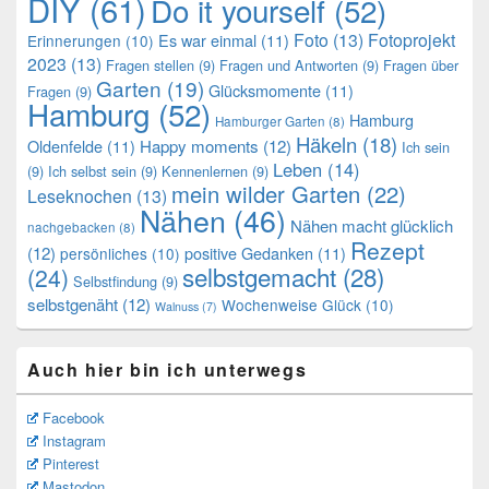
DIY
(61)
Do it yourself
(52)
Foto
(13)
Fotoprojekt
Es war einmal
(11)
Erinnerungen
(10)
2023
(13)
Fragen stellen
(9)
Fragen und Antworten
(9)
Fragen über
Garten
(19)
Glücksmomente
(11)
Fragen
(9)
Hamburg
(52)
Hamburg
Hamburger Garten
(8)
Häkeln
(18)
Oldenfelde
(11)
Happy moments
(12)
Ich sein
Leben
(14)
(9)
Ich selbst sein
(9)
Kennenlernen
(9)
mein wilder Garten
(22)
Leseknochen
(13)
Nähen
(46)
Nähen macht glücklich
nachgebacken
(8)
Rezept
(12)
positive Gedanken
(11)
persönliches
(10)
selbstgemacht
(28)
(24)
Selbstfindung
(9)
selbstgenäht
(12)
Wochenweise Glück
(10)
Walnuss
(7)
Auch hier bin ich unterwegs
Facebook
Instagram
Pinterest
Mastodon