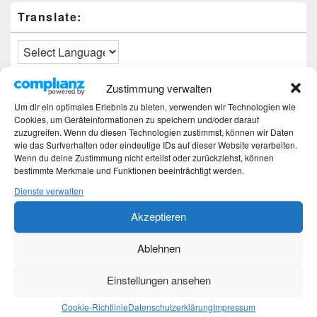
Translate:
Zustimmung verwalten
Neueste Beiträge
Um dir ein optimales Erlebnis zu bieten, verwenden wir Technologien wie
Cookies, um Geräteinformationen zu speichern und/oder darauf
Hochzeitstage und ihre Bedeutung
zuzugreifen. Wenn du diesen Technologien zustimmst, können wir Daten
Sturz – Nachtrag
wie das Surfverhalten oder eindeutige IDs auf dieser Website verarbeiten.
Wenn du deine Zustimmung nicht erteilst oder zurückziehst, können
Sturz mit Folgen
bestimmte Merkmale und Funktionen beeinträchtigt werden.
Gibt es was Neues?
Älter werden
Dienste verwalten
Akzeptieren
Kategorien
Ablehnen
Kategorien
Einstellungen ansehen
Top-Beiträge und Top-Seiten
Cookie-Richtlinie
Datenschutzerklärung
Impressum