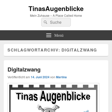
TinasAugenblicke
Mein Zuhause – A Place Called Home
Suchen
Suchen
nach:
Menü
SCHLAGWORTARCHIV:
DIGITALZWANG
Digitalzwang
Veröffentlicht am
14. Juni 2024
von
Martina