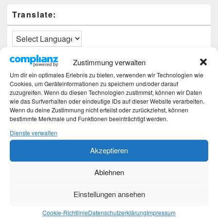
Translate:
Zustimmung verwalten
Neueste Beiträge
Um dir ein optimales Erlebnis zu bieten, verwenden wir Technologien wie
Cookies, um Geräteinformationen zu speichern und/oder darauf
Hochzeitstage und ihre Bedeutung
zuzugreifen. Wenn du diesen Technologien zustimmst, können wir Daten
wie das Surfverhalten oder eindeutige IDs auf dieser Website verarbeiten.
Sturz – Nachtrag
Wenn du deine Zustimmung nicht erteilst oder zurückziehst, können
Sturz mit Folgen
bestimmte Merkmale und Funktionen beeinträchtigt werden.
Gibt es was Neues?
Älter werden
Dienste verwalten
Akzeptieren
Kategorien
Ablehnen
Kategorien
Einstellungen ansehen
Top-Beiträge und Top-Seiten
Cookie-Richtlinie
Datenschutzerklärung
Impressum