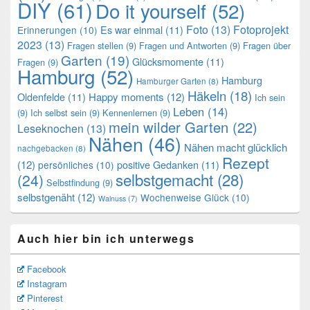
DIY
(61)
Do it yourself
(52)
Foto
(13)
Fotoprojekt
Es war einmal
(11)
Erinnerungen
(10)
2023
(13)
Fragen stellen
(9)
Fragen und Antworten
(9)
Fragen über
Garten
(19)
Glücksmomente
(11)
Fragen
(9)
Hamburg
(52)
Hamburg
Hamburger Garten
(8)
Häkeln
(18)
Oldenfelde
(11)
Happy moments
(12)
Ich sein
Leben
(14)
(9)
Ich selbst sein
(9)
Kennenlernen
(9)
mein wilder Garten
(22)
Leseknochen
(13)
Nähen
(46)
Nähen macht glücklich
nachgebacken
(8)
Rezept
(12)
positive Gedanken
(11)
persönliches
(10)
selbstgemacht
(28)
(24)
Selbstfindung
(9)
selbstgenäht
(12)
Wochenweise Glück
(10)
Walnuss
(7)
Auch hier bin ich unterwegs
Facebook
Instagram
Pinterest