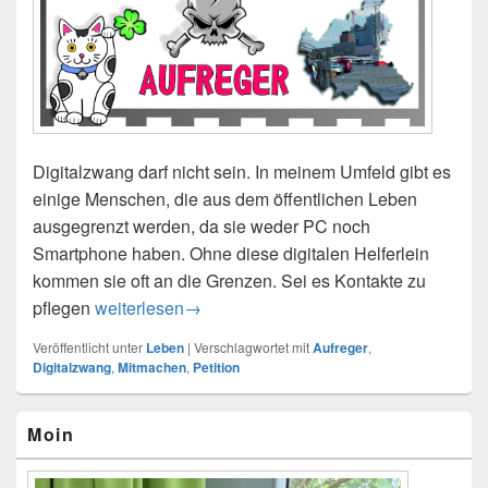
Digitalzwang darf nicht sein. In meinem Umfeld gibt es
einige Menschen, die aus dem öffentlichen Leben
ausgegrenzt werden, da sie weder PC noch
Smartphone haben. Ohne diese digitalen Helferlein
kommen sie oft an die Grenzen. Sei es Kontakte zu
pflegen
Digitalzwang
weiterlesen
→
Veröffentlicht unter
Leben
|
Verschlagwortet mit
Aufreger
,
Digitalzwang
,
Mitmachen
,
Petition
Primärer
Moin
Seitenleisten-
Widgetbereich