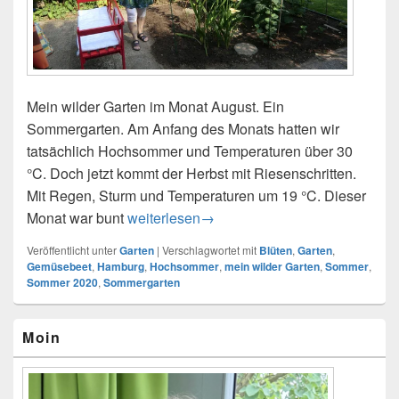
Mein wilder Garten im Monat August. Ein
Sommergarten. Am Anfang des Monats hatten wir
tatsächlich Hochsommer und Temperaturen über 30
°C. Doch jetzt kommt der Herbst mit Riesenschritten.
Mit Regen, Sturm und Temperaturen um 19 °C. Dieser
Monat war bunt
Sommergarten im August 2020
weiterlesen
→
Veröffentlicht unter
Garten
|
Verschlagwortet mit
Blüten
,
Garten
,
Gemüsebeet
,
Hamburg
,
Hochsommer
,
mein wilder Garten
,
Sommer
,
Sommer 2020
,
Sommergarten
Primärer
Moin
Seitenleisten-
Widgetbereich