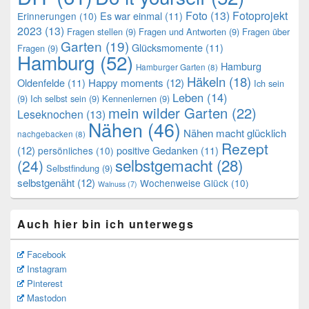
Foto
(13)
Fotoprojekt
Es war einmal
(11)
Erinnerungen
(10)
2023
(13)
Fragen stellen
(9)
Fragen und Antworten
(9)
Fragen über
Garten
(19)
Glücksmomente
(11)
Fragen
(9)
Hamburg
(52)
Hamburg
Hamburger Garten
(8)
Häkeln
(18)
Oldenfelde
(11)
Happy moments
(12)
Ich sein
Leben
(14)
(9)
Ich selbst sein
(9)
Kennenlernen
(9)
mein wilder Garten
(22)
Leseknochen
(13)
Nähen
(46)
Nähen macht glücklich
nachgebacken
(8)
Rezept
(12)
positive Gedanken
(11)
persönliches
(10)
selbstgemacht
(28)
(24)
Selbstfindung
(9)
selbstgenäht
(12)
Wochenweise Glück
(10)
Walnuss
(7)
Auch hier bin ich unterwegs
Facebook
Instagram
Pinterest
Mastodon