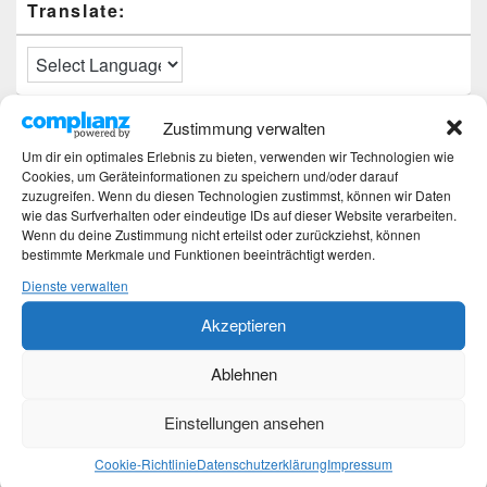
Translate:
Zustimmung verwalten
Neueste Beiträge
Um dir ein optimales Erlebnis zu bieten, verwenden wir Technologien wie
Cookies, um Geräteinformationen zu speichern und/oder darauf
Hochzeitstage und ihre Bedeutung
zuzugreifen. Wenn du diesen Technologien zustimmst, können wir Daten
Sturz – Nachtrag
wie das Surfverhalten oder eindeutige IDs auf dieser Website verarbeiten.
Sturz mit Folgen
Wenn du deine Zustimmung nicht erteilst oder zurückziehst, können
Gibt es was Neues?
bestimmte Merkmale und Funktionen beeinträchtigt werden.
Älter werden
Dienste verwalten
Akzeptieren
Kategorien
Ablehnen
Kategorien
Einstellungen ansehen
Top-Beiträge und Top-Seiten
Cookie-Richtlinie
Datenschutzerklärung
Impressum