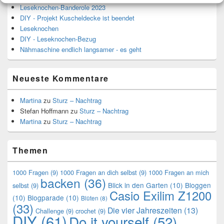
Leseknochen-Banderole 2023
DIY - Projekt Kuscheldecke ist beendet
Leseknochen
DIY - Leseknochen-Bezug
Nähmaschine endlich langsamer - es geht
Neueste Kommentare
Martina
zu
Sturz – Nachtrag
Stefan Hoffmann
zu
Sturz – Nachtrag
Martina
zu
Sturz – Nachtrag
Themen
1000 Fragen
(9)
1000 Fragen an dich selbst
(9)
1000 Fragen an mich
backen
(36)
Blick in den Garten
(10)
Bloggen
selbst
(9)
Casio Exilim Z1200
(10)
Blogparade
(10)
Blüten
(8)
(33)
Die vier Jahreszeiten
(13)
Challenge
(9)
crochet
(9)
DIY
(61)
Do it yourself
(52)