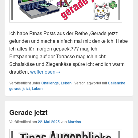
Ich habe Rinas Posts aus der Reihe ‚Gerade jetzt‘
gefunden und mache einfach mal mit: denke ich: Habe
ich alles für morgen gepackt??? mag ich:
Entspannung auf der Terrasse mag ich nicht:
Schafskäse und Ziegenkäse spüre ich: endlich warm
draußen,
Gerade jetzt 2025-06-13
weiterlesen
→
Veröffentlicht unter
Challenge
,
Leben
|
Verschlagwortet mit
Callanche
,
gerade jetzt
,
Leben
Gerade jetzt
Veröffentlicht am
22. Mai 2025
von
Martina