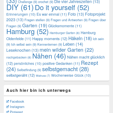
(33)
Die vier Jahreszeiten
(13)
Challenge
(9)
crochet
(9)
DIY
(61)
Do it yourself
(52)
Foto
(13)
Fotoprojekt
Es war einmal
(11)
Erinnerungen
(10)
2023
(13)
Fragen stellen
(9)
Fragen und Antworten
(9)
Fragen über
Garten
(19)
Glücksmomente
(11)
Fragen
(9)
Hamburg
(52)
Hamburg
Hamburger Garten
(8)
Häkeln
(18)
Oldenfelde
(11)
Happy moments
(12)
Ich sein
Leben
(14)
(9)
Ich selbst sein
(9)
Kennenlernen
(9)
mein wilder Garten
(22)
Leseknochen
(13)
Nähen
(46)
Nähen macht glücklich
nachgebacken
(8)
Rezept
(12)
positive Gedanken
(11)
persönliches
(10)
selbstgemacht
(28)
(24)
Selbstfindung
(9)
selbstgenäht
(12)
Wochenweise Glück
(10)
Walnuss
(7)
Auch hier bin ich unterwegs
Facebook
Instagram
Pinterest