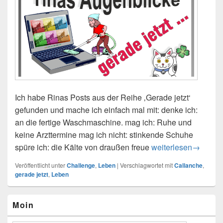
Ich habe Rinas Posts aus der Reihe ‚Gerade jetzt‘
gefunden und mache ich einfach mal mit: denke ich:
an die fertige Waschmaschine. mag ich: Ruhe und
keine Arzttermine mag ich nicht: stinkende Schuhe
spüre ich: die Kälte von draußen freue
Gerade jetzt
weiterlesen
→
Veröffentlicht unter
Challenge
,
Leben
|
Verschlagwortet mit
Callanche
,
gerade jetzt
,
Leben
Primärer
Moin
Seitenleisten-
Widgetbereich