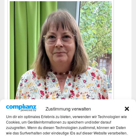
Zustimmung verwalten
Um dir ein optimales Erlebnis zu bieten, verwenden wir Technologien wie
Ich bin Martina und Autorin dieses Blogs.
Cookies, um Geräteinformationen zu speichern und/oder darauf
Mehr Infos unter About me.
zuzugreifen. Wenn du diesen Technologien zustimmst, können wir Daten
wie das Surfverhalten oder eindeutige IDs auf dieser Website verarbeiten.