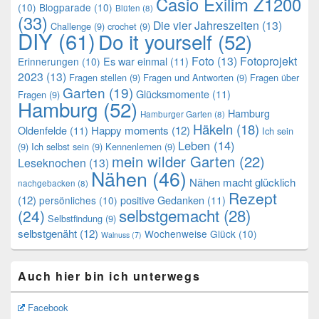
Casio Exilim Z1200
(10)
Blogparade
(10)
Blüten
(8)
(33)
Die vier Jahreszeiten
(13)
Challenge
(9)
crochet
(9)
DIY
(61)
Do it yourself
(52)
Foto
(13)
Fotoprojekt
Es war einmal
(11)
Erinnerungen
(10)
2023
(13)
Fragen stellen
(9)
Fragen und Antworten
(9)
Fragen über
Garten
(19)
Glücksmomente
(11)
Fragen
(9)
Hamburg
(52)
Hamburg
Hamburger Garten
(8)
Häkeln
(18)
Oldenfelde
(11)
Happy moments
(12)
Ich sein
Leben
(14)
(9)
Ich selbst sein
(9)
Kennenlernen
(9)
mein wilder Garten
(22)
Leseknochen
(13)
Nähen
(46)
Nähen macht glücklich
nachgebacken
(8)
Rezept
(12)
positive Gedanken
(11)
persönliches
(10)
selbstgemacht
(28)
(24)
Selbstfindung
(9)
selbstgenäht
(12)
Wochenweise Glück
(10)
Walnuss
(7)
Auch hier bin ich unterwegs
Facebook