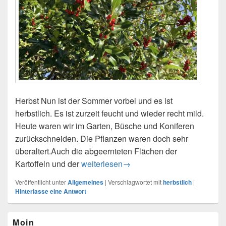
Herbst Nun ist der Sommer vorbei und es ist
herbstlich. Es ist zurzeit feucht und wieder recht mild.
Heute waren wir im Garten, Büsche und Koniferen
zurückschneiden. Die Pflanzen waren doch sehr
überaltert.Auch die abgeernteten Flächen der
Kartoffeln und der
Herbst von der schönen Seite
weiterlesen
→
Veröffentlicht unter
Allgemeines
|
Verschlagwortet mit
herbstlich
|
Hinterlasse eine Antwort
Primärer
Moin
Seitenleisten-