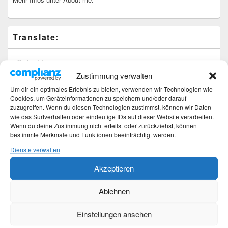
Translate:
Zustimmung verwalten
Um dir ein optimales Erlebnis zu bieten, verwenden wir Technologien wie
Neueste Beiträge
Cookies, um Geräteinformationen zu speichern und/oder darauf
zuzugreifen. Wenn du diesen Technologien zustimmst, können wir Daten
wie das Surfverhalten oder eindeutige IDs auf dieser Website verarbeiten.
Hochzeitstage und ihre Bedeutung
Wenn du deine Zustimmung nicht erteilst oder zurückziehst, können
Sturz – Nachtrag
bestimmte Merkmale und Funktionen beeinträchtigt werden.
Sturz mit Folgen
Gibt es was Neues?
Dienste verwalten
Älter werden
Akzeptieren
Kategorien
Ablehnen
Kategorien
Einstellungen ansehen