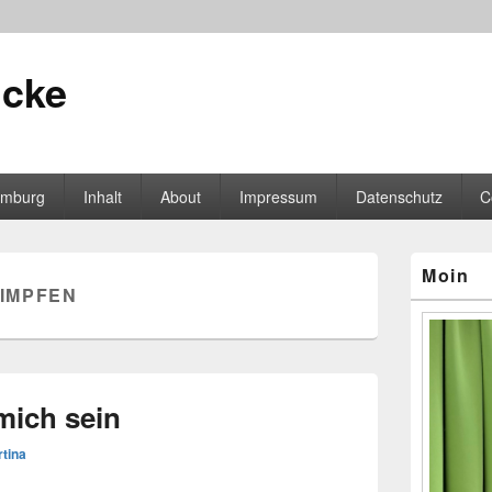
icke
mburg
Inhalt
About
Impressum
Datenschutz
C
Primärer
Moin
Seitenleisten
IMPFEN
Widgetberei
mich sein
tina