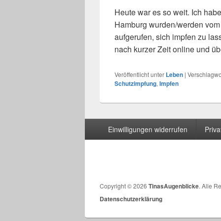
Heute war es so weit. Ich habe
Hamburg wurden/werden vom 21
aufgerufen, sich impfen zu l
nach kurzer Zeit online und ü
Veröffentlicht unter
Leben
|
Verschlagwor
Schutzimpfung
,
Impfen
Seitenfuß-
Einwilligungen widerrufen
Priv
Menü
Copyright © 2026
TinasAugenblicke
. Alle R
Datenschutzerklärung