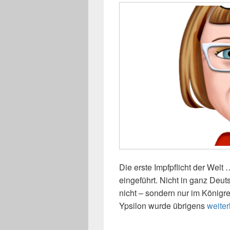
Die erste Impfpflicht der Wel
eingeführt. Nicht in ganz Deu
nicht – sondern nur im Königr
Ypsilon wurde übrigens
Impfen
weiter