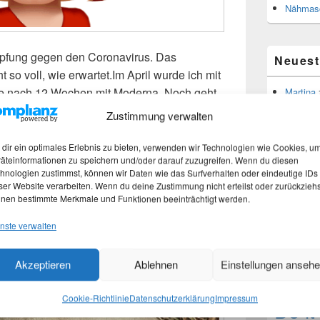
Nähmasc
Impfung gegen den Coronavirus. Das
Neues
so voll, wie erwartet.Im April wurde ich mit
te nach 12 Wochen mit Moderna. Noch geht
Martina
Stefan 
fung
erlesen
→
Zustimmung verwalten
Martina
tet mit
AstraZeneca
,
Corona
,
Covid-19
,
Impfen
,
dir ein optimales Erlebnis zu bieten, verwenden wir Technologien wie Cookies, u
äteinformationen zu speichern und/oder darauf zuzugreifen. Wenn du diesen
Theme
hnologien zustimmst, können wir Daten wie das Surfverhalten oder eindeutige IDs
ser Website verarbeiten. Wenn du deine Zustimmung nicht erteilst oder zurückziehs
nen bestimmte Merkmale und Funktionen beeinträchtigt werden.
1000 Frag
Fragen an 
nste verwalten
Blick in d
Blogpara
tina
Akzeptieren
Ablehnen
Einstellungen anseh
Z120
vier Jah
Cookie-Richtlinie
Datenschutzerklärung
Impressum
Do it