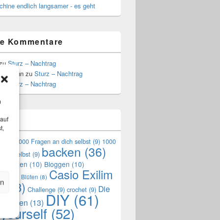
hine endlich langsamer - es geht
te Kommentare
zu
Sturz – Nachtrag
Hoffmann
zu
Sturz – Nachtrag
zu
Sturz – Nachtrag
m
n
 auf
t,
en
(9)
1000 Fragen an dich selbst
(9)
1000
backen
(36)
mich selbst
(9)
en Garten
(10)
Bloggen
(10)
Casio Exilim
de
(10)
Blüten
(8)
en
0
(33)
Die
Challenge
(9)
crochet
(9)
DIY
(61)
reszeiten
(13)
 yourself
(52)