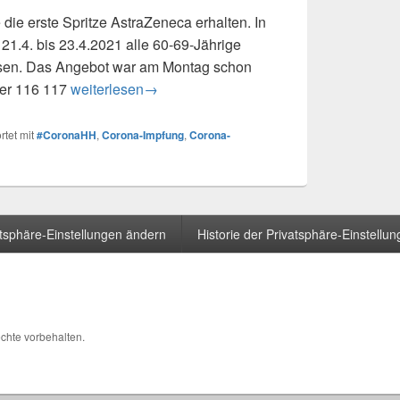
 die erste Spritze AstraZeneca erhalten. In
.4. bis 23.4.2021 alle 60-69-Jährige
assen. Das Angebot war am Montag schon
ber 116 117
Impfen – Endlich geimpft
weiterlesen
→
tet mit
#CoronaHH
,
Corona-Impfung
,
Corona-
atsphäre-Einstellungen ändern
Historie der Privatsphäre-Einstellu
echte vorbehalten.