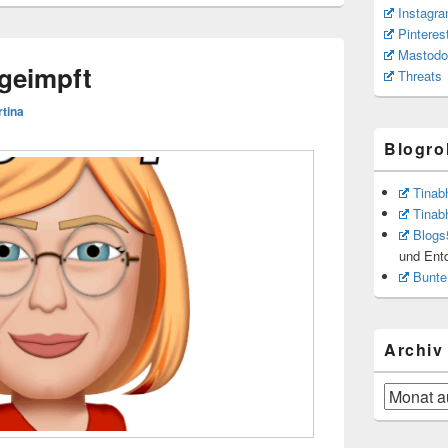
Instagr
Pinteres
Mastodo
 geimpft
Threats
tina
Blogrol
Tinab
Tinab
Blogs
und Ent
Bunte
Archiv
Archiv