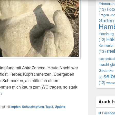
Erinneru
(13)
Foto
Fragen und
Garten
Hamb
Hamburg 
Häk
(12)
Kennenler
mei
(13)
nachgebac
macht glü
impfung mit AstraZeneca. Heute Nacht war
Gedanke
frost, Fieber, Kopfschmerzen, Übergeben
selb
(9)
e Schmerzen, als hätte ich einen
(12)
Walnu
nten mich kaum zum WC tragen, so stark
date
→
Auch h
tet mit
Impfen
,
Schutzimpfung
,
Tag 2
,
Update
Faceboo