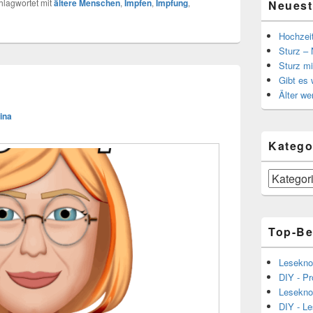
hlagwortet mit
ältere Menschen
,
Impfen
,
Impfung
,
Neuest
Hochzei
Sturz – 
Sturz mi
Gibt es
Älter we
ina
Katego
Kategorien
Top-Be
Lesekno
DIY - Pr
Lesekno
DIY - L