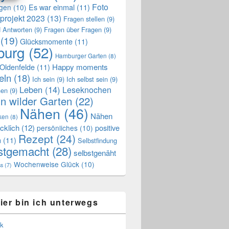
Foto
Es war einmal
(11)
ngen
(10)
projekt 2023
(13)
Fragen stellen
(9)
 Antworten
(9)
Fragen über Fragen
(9)
(19)
Glücksmomente
(11)
urg
(52)
Hamburger Garten
(8)
Oldenfelde
(11)
Happy moments
eln
(18)
Ich sein
(9)
Ich selbst sein
(9)
Leben
(14)
Leseknochen
nen
(9)
n wilder Garten
(22)
Nähen
(46)
Nähen
ken
(8)
cklich
(12)
positive
persönliches
(10)
Rezept
(24)
n
(11)
Selbstfindung
stgemacht
(28)
selbstgenäht
Wochenweise Glück
(10)
ss
(7)
ier bin ich unterwegs
k