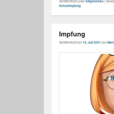
Veröffentlicht unter
Allgemeines
|
Versc
Schutzimpfung
Impfung
Veröffentlicht am
15. Juli 2021
von
Mart