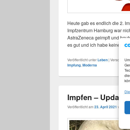
Heute gab es endlich die 2. 
Impfzentrum Hamburg war nicht 
AstraZeneca geimpft und heu
es gut und ich habe keine
Imp
weit
Veröffentlicht unter
Leben
|
Verschlagwor
Um 
Impfung
,
Moderna
Ger
Tec
die
kön
Die
Impfen – Update
Veröffentlicht am
23. April 2021
von
Mar