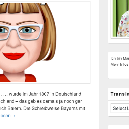
Ich bin Ma
Mehr Infos
Transla
t … … wurde im Jahr 1807 in Deutschland
tschland – das gab es damals ja noch gar
eich Baiern. Die Schreibweise Bayerns mit
 muss für mich sein
lesen
→