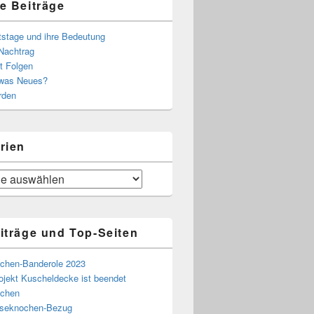
e Beiträge
tstage und ihre Bedeutung
Nachtrag
t Folgen
 was Neues?
rden
rien
iträge und Top-Seiten
chen-Banderole 2023
ojekt Kuscheldecke ist beendet
chen
eseknochen-Bezug