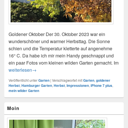
Goldener Oktober Der 30. Oktober 2023 war ein
wunderschöner und warmer Herbsttag. Die Sonne
schien und die Temperatur kletterte auf angenehme
16° C. Da habe ich mir mein Handy geschnappt und
ein paar Fotos vom kleinen wilden Garten gemacht. Im
Goldener Herbst
weiterlesen
→
Veröffentlicht unter
Garten
|
Verschlagwortet mit
Garten
,
goldener
Herbst
,
Hamburger Garten
,
Herbst
,
Impressionen
,
iPhone 7 plus
,
mein wilder Garten
Primärer
Moin
Seitenleisten-
Widgetbereich