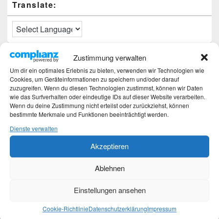
Translate:
Zustimmung verwalten
Neueste Beiträge
Um dir ein optimales Erlebnis zu bieten, verwenden wir Technologien wie
Cookies, um Geräteinformationen zu speichern und/oder darauf
Hochzeitstage und ihre Bedeutung
zuzugreifen. Wenn du diesen Technologien zustimmst, können wir Daten
Sturz – Nachtrag
wie das Surfverhalten oder eindeutige IDs auf dieser Website verarbeiten.
Sturz mit Folgen
Wenn du deine Zustimmung nicht erteilst oder zurückziehst, können
Gibt es was Neues?
bestimmte Merkmale und Funktionen beeinträchtigt werden.
Älter werden
Dienste verwalten
Akzeptieren
Kategorien
Ablehnen
Kategorien
Einstellungen ansehen
Top-Beiträge und Top-Seiten
Cookie-Richtlinie
Datenschutzerklärung
Impressum