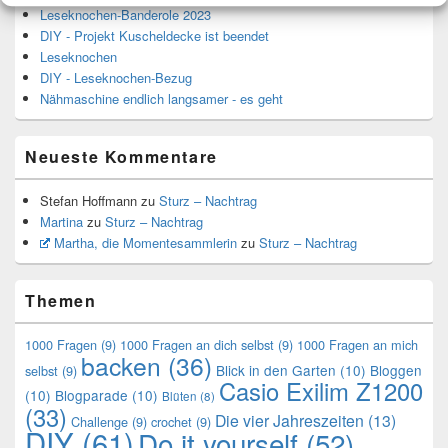
Leseknochen-Banderole 2023
DIY - Projekt Kuscheldecke ist beendet
Leseknochen
DIY - Leseknochen-Bezug
Nähmaschine endlich langsamer - es geht
Neueste Kommentare
Stefan Hoffmann
zu
Sturz – Nachtrag
Martina
zu
Sturz – Nachtrag
Martha, die Momentesammlerin
zu
Sturz – Nachtrag
Themen
1000 Fragen
(9)
1000 Fragen an dich selbst
(9)
1000 Fragen an mich
backen
(36)
Blick in den Garten
(10)
Bloggen
selbst
(9)
Casio Exilim Z1200
(10)
Blogparade
(10)
Blüten
(8)
(33)
Die vier Jahreszeiten
(13)
Challenge
(9)
crochet
(9)
DIY
(61)
Do it yourself
(52)