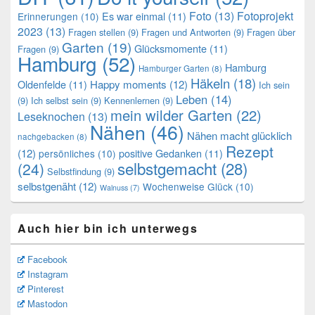
Foto
(13)
Fotoprojekt
Es war einmal
(11)
Erinnerungen
(10)
2023
(13)
Fragen stellen
(9)
Fragen und Antworten
(9)
Fragen über
Garten
(19)
Glücksmomente
(11)
Fragen
(9)
Hamburg
(52)
Hamburg
Hamburger Garten
(8)
Häkeln
(18)
Oldenfelde
(11)
Happy moments
(12)
Ich sein
Leben
(14)
(9)
Ich selbst sein
(9)
Kennenlernen
(9)
mein wilder Garten
(22)
Leseknochen
(13)
Nähen
(46)
Nähen macht glücklich
nachgebacken
(8)
Rezept
(12)
positive Gedanken
(11)
persönliches
(10)
selbstgemacht
(28)
(24)
Selbstfindung
(9)
selbstgenäht
(12)
Wochenweise Glück
(10)
Walnuss
(7)
Auch hier bin ich unterwegs
Facebook
Instagram
Pinterest
Mastodon