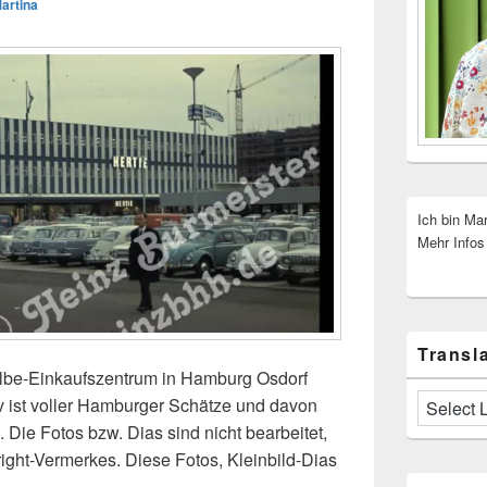
artina
Ich bin Ma
Mehr Infos
Transla
lbe-Einkaufszentrum in Hamburg Osdorf
v ist voller Hamburger Schätze und davon
 Die Fotos bzw. Dias sind nicht bearbeitet,
ght-Vermerkes. Diese Fotos, Kleinbild-Dias
 Hamburg 60er Jahre