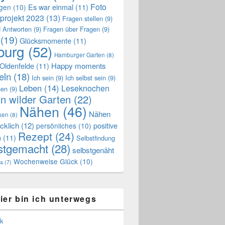
Foto
Es war einmal
(11)
ngen
(10)
projekt 2023
(13)
Fragen stellen
(9)
 Antworten
(9)
Fragen über Fragen
(9)
(19)
Glücksmomente
(11)
urg
(52)
Hamburger Garten
(8)
Oldenfelde
(11)
Happy moments
eln
(18)
Ich sein
(9)
Ich selbst sein
(9)
Leben
(14)
Leseknochen
nen
(9)
n wilder Garten
(22)
Nähen
(46)
Nähen
ken
(8)
cklich
(12)
positive
persönliches
(10)
Rezept
(24)
n
(11)
Selbstfindung
stgemacht
(28)
selbstgenäht
Wochenweise Glück
(10)
ss
(7)
ier bin ich unterwegs
k