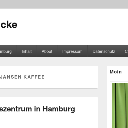
icke
mburg
Inhalt
About
Impressum
Datenschutz
C
Primärer
Moin
Seitenleisten
JANSEN KAFFEE
Widgetberei
fszentrum in Hamburg