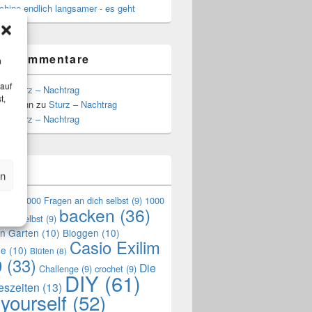
hine endlich langsamer - es geht
te Kommentare
m
 auf
zu
Sturz – Nachtrag
t,
Hoffmann
zu
Sturz – Nachtrag
zu
Sturz – Nachtrag
n
en
en
(9)
1000 Fragen an dich selbst
(9)
1000
backen
(36)
mich selbst
(9)
en Garten
(10)
Bloggen
(10)
Casio Exilim
de
(10)
Blüten
(8)
0
(33)
Die
Challenge
(9)
crochet
(9)
DIY
(61)
reszeiten
(13)
 yourself
(52)