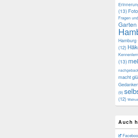
Erinneru
(13)
Foto
Fragen und
Garten
Hamb
Hamburg 
Häk
(12)
Kennenler
mei
(13)
nachgebac
macht glü
Gedanke
selb
(9)
(12)
Walnu
Auch h
Faceboo