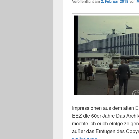
Veröffentlicht am
2. Februar 2018
von
M
Impressionen aus dem alten E
EEZ die 60er Jahre Das Archi
möchte ich euch einige zeigen.
außer das Einfügen des Copyri
EEZ Elbe-Einkaufszentrum in
weiterlesen
→