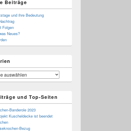
e Beiträge
tstage und ihre Bedeutung
Nachtrag
t Folgen
 was Neues?
rden
rien
iträge und Top-Seiten
chen-Banderole 2023
ojekt Kuscheldecke ist beendet
chen
eseknochen-Bezug