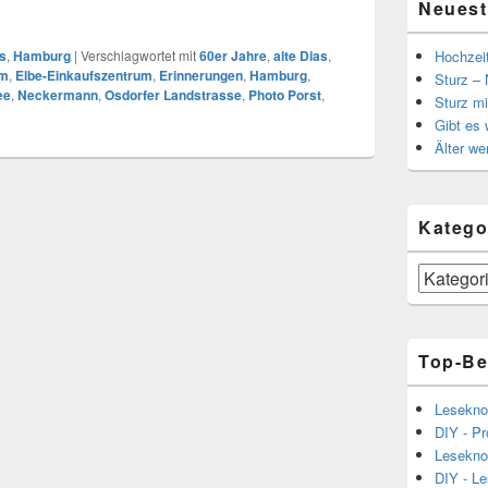
Neuest
Hochzei
s
,
Hamburg
|
Verschlagwortet mit
60er Jahre
,
alte Dias
,
um
,
Elbe-Einkaufszentrum
,
Erinnerungen
,
Hamburg
,
Sturz – 
ee
,
Neckermann
,
Osdorfer Landstrasse
,
Photo Porst
,
Sturz mi
Gibt es
Älter we
Katego
Kategorien
Top-Be
Lesekno
DIY - Pr
Lesekno
DIY - L