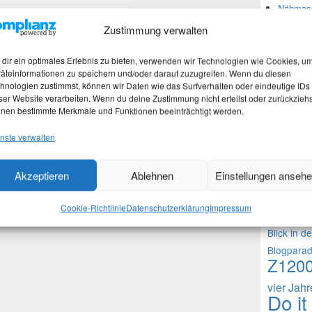
Nähmasc
Zustimmung verwalten
Neues
dir ein optimales Erlebnis zu bieten, verwenden wir Technologien wie Cookies, u
äteinformationen zu speichern und/oder darauf zuzugreifen. Wenn du diesen
hnologien zustimmst, können wir Daten wie das Surfverhalten oder eindeutige IDs
Martina
ser Website verarbeiten. Wenn du deine Zustimmung nicht erteilst oder zurückziehs
Stefan 
nen bestimmte Merkmale und Funktionen beeinträchtigt werden.
Martina
nste verwalten
Theme
Akzeptieren
Ablehnen
Einstellungen anseh
1000 Frag
Cookie-Richtlinie
Datenschutzerklärung
Impressum
Fragen an 
Blick in d
Blogpara
Z120
vier Jah
Do it