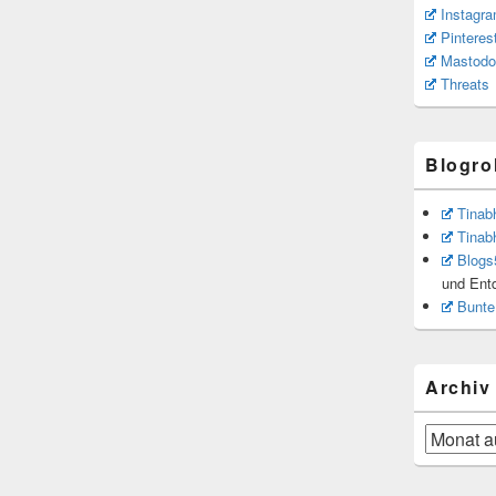
Instagr
Pinteres
Mastodo
Threats
Blogrol
Tinab
Tinab
Blogs
und Ent
Bunte
Archiv
Archiv