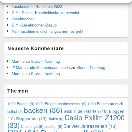
Leseknochen-Banderole 2023
DIY - Projekt Kuscheldecke ist beendet
Leseknochen
DIY - Leseknochen-Bezug
Nähmaschine endlich langsamer - es geht
Neueste Kommentare
Martina
zu
Sturz – Nachtrag
Martha, die Momentesammlerin
zu
Sturz – Nachtrag
Martina
zu
Sturz – Nachtrag
Themen
1000 Fragen
(9)
1000 Fragen an dich selbst
(9)
1000 Fragen an mich
backen
(36)
Blick in den Garten
(10)
Bloggen
selbst
(9)
Casio Exilim Z1200
(10)
Blogparade
(10)
Blüten
(8)
(33)
Die vier Jahreszeiten
(13)
Challenge
(9)
crochet
(9)