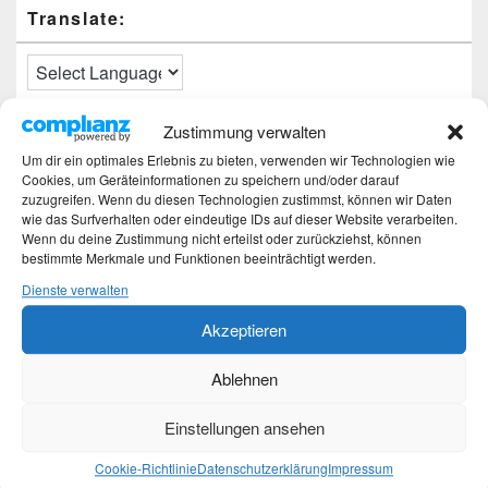
Translate:
Zustimmung verwalten
Neueste Beiträge
Um dir ein optimales Erlebnis zu bieten, verwenden wir Technologien wie
Cookies, um Geräteinformationen zu speichern und/oder darauf
Hochzeitstage und ihre Bedeutung
zuzugreifen. Wenn du diesen Technologien zustimmst, können wir Daten
Sturz – Nachtrag
wie das Surfverhalten oder eindeutige IDs auf dieser Website verarbeiten.
Sturz mit Folgen
Wenn du deine Zustimmung nicht erteilst oder zurückziehst, können
Gibt es was Neues?
bestimmte Merkmale und Funktionen beeinträchtigt werden.
Älter werden
Dienste verwalten
Akzeptieren
Kategorien
Ablehnen
Kategorien
Einstellungen ansehen
Top-Beiträge und Top-Seiten
Cookie-Richtlinie
Datenschutzerklärung
Impressum