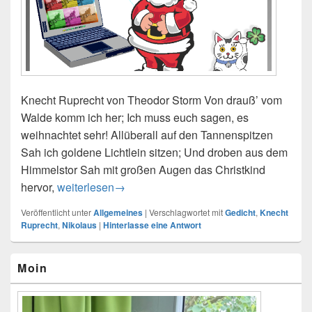
Knecht Ruprecht von Theodor Storm Von drauß’ vom
Walde komm ich her; Ich muss euch sagen, es
weihnachtet sehr! Allüberall auf den Tannenspitzen
Sah ich goldene Lichtlein sitzen; Und droben aus dem
Himmelstor Sah mit großen Augen das Christkind
hervor,
Knecht Ruprecht
weiterlesen
→
Veröffentlicht unter
Allgemeines
|
Verschlagwortet mit
Gedicht
,
Knecht
Ruprecht
,
Nikolaus
|
Hinterlasse eine Antwort
Primärer
Moin
Seitenleisten-
Widgetbereich