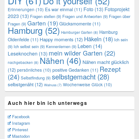
DIY
(61)
Do it yourself
(52)
Foto
(13)
Fotoprojekt
Es war einmal
(11)
Erinnerungen
(10)
2023
(13)
Fragen stellen
(9)
Fragen und Antworten
(9)
Fragen über
Garten
(19)
Glücksmomente
(11)
Fragen
(9)
Hamburg
(52)
Hamburg
Hamburger Garten
(8)
Häkeln
(18)
Oldenfelde
(11)
Happy moments
(12)
Ich sein
Leben
(14)
(9)
Ich selbst sein
(9)
Kennenlernen
(9)
mein wilder Garten
(22)
Leseknochen
(13)
Nähen
(46)
Nähen macht glücklich
nachgebacken
(8)
Rezept
(12)
positive Gedanken
(11)
persönliches
(10)
selbstgemacht
(28)
(24)
Selbstfindung
(9)
selbstgenäht
(12)
Wochenweise Glück
(10)
Walnuss
(7)
Auch hier bin ich unterwegs
Facebook
Instagram
Pinterest
Mastodon