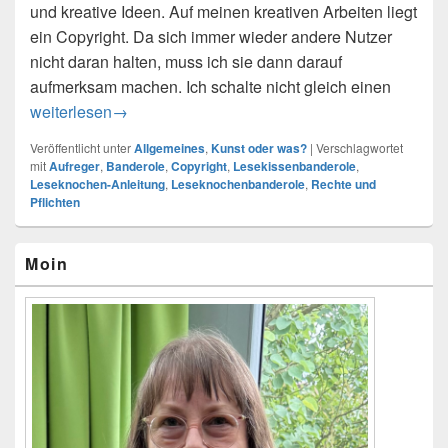
und kreative Ideen. Auf meinen kreativen Arbeiten liegt
ein Copyright. Da sich immer wieder andere Nutzer
nicht daran halten, muss ich sie dann darauf
aufmerksam machen. Ich schalte nicht gleich einen
Copyright – Wichtig!
weiterlesen
→
Veröffentlicht unter
Allgemeines
,
Kunst oder was?
|
Verschlagwortet
mit
Aufreger
,
Banderole
,
Copyright
,
Lesekissenbanderole
,
Leseknochen-Anleitung
,
Leseknochenbanderole
,
Rechte und
Pflichten
Primärer
Moin
Seitenleisten-
Widgetbereich