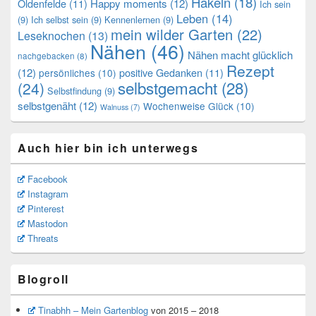
Häkeln
(18)
Oldenfelde
(11)
Happy moments
(12)
Ich sein
Leben
(14)
(9)
Ich selbst sein
(9)
Kennenlernen
(9)
mein wilder Garten
(22)
Leseknochen
(13)
Nähen
(46)
Nähen macht glücklich
nachgebacken
(8)
Rezept
(12)
positive Gedanken
(11)
persönliches
(10)
selbstgemacht
(28)
(24)
Selbstfindung
(9)
selbstgenäht
(12)
Wochenweise Glück
(10)
Walnuss
(7)
Auch hier bin ich unterwegs
Facebook
Instagram
Pinterest
Mastodon
Threats
Blogroll
Tinabhh – Mein Gartenblog
von 2015 – 2018