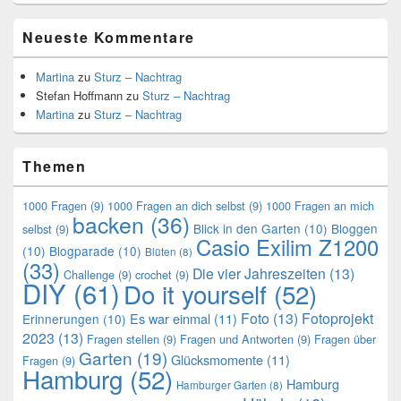
Neueste Kommentare
Martina
zu
Sturz – Nachtrag
Stefan Hoffmann
zu
Sturz – Nachtrag
Martina
zu
Sturz – Nachtrag
Themen
1000 Fragen
(9)
1000 Fragen an dich selbst
(9)
1000 Fragen an mich
backen
(36)
Blick in den Garten
(10)
Bloggen
selbst
(9)
Casio Exilim Z1200
(10)
Blogparade
(10)
Blüten
(8)
(33)
Die vier Jahreszeiten
(13)
Challenge
(9)
crochet
(9)
DIY
(61)
Do it yourself
(52)
Foto
(13)
Fotoprojekt
Es war einmal
(11)
Erinnerungen
(10)
2023
(13)
Fragen stellen
(9)
Fragen und Antworten
(9)
Fragen über
Garten
(19)
Glücksmomente
(11)
Fragen
(9)
Hamburg
(52)
Hamburg
Hamburger Garten
(8)