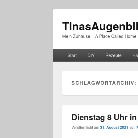
TinasAugenbl
Mein Zuhause – A Place Called Home
Primäres
Start
DIY
Rezepte
Ha
Menü
SCHLAGWORTARCHIV:
Dienstag 8 Uhr i
Veröffentlicht am
31. August 2021
von