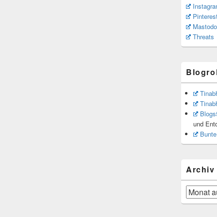
Instagr
Pinteres
Mastodo
Threats
Blogrol
Tinab
Tinab
Blogs
und Ent
Bunte
Archiv
Archiv