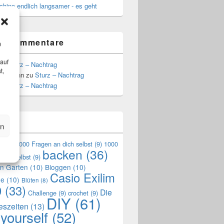
hine endlich langsamer - es geht
te Kommentare
m
 auf
zu
Sturz – Nachtrag
t,
Hoffmann
zu
Sturz – Nachtrag
zu
Sturz – Nachtrag
n
en
en
(9)
1000 Fragen an dich selbst
(9)
1000
backen
(36)
mich selbst
(9)
en Garten
(10)
Bloggen
(10)
Casio Exilim
de
(10)
Blüten
(8)
0
(33)
Die
Challenge
(9)
crochet
(9)
DIY
(61)
reszeiten
(13)
 yourself
(52)