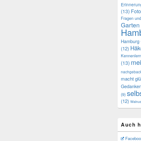
Erinneru
(13)
Foto
Fragen und
Garten
Hamb
Hamburg 
Häk
(12)
Kennenler
mei
(13)
nachgebac
macht glü
Gedanke
selb
(9)
(12)
Walnu
Auch h
Faceboo