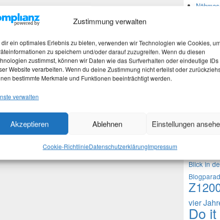
Nähmasc
Zustimmung verwalten
Neues
dir ein optimales Erlebnis zu bieten, verwenden wir Technologien wie Cookies, u
äteinformationen zu speichern und/oder darauf zuzugreifen. Wenn du diesen
hnologien zustimmst, können wir Daten wie das Surfverhalten oder eindeutige IDs
Martina
ser Website verarbeiten. Wenn du deine Zustimmung nicht erteilst oder zurückziehs
Stefan 
nen bestimmte Merkmale und Funktionen beeinträchtigt werden.
Martina
nste verwalten
Theme
Akzeptieren
Ablehnen
Einstellungen anseh
1000 Frag
Cookie-Richtlinie
Datenschutzerklärung
Impressum
Fragen an 
Blick in d
Blogpara
Z120
vier Jah
Do it