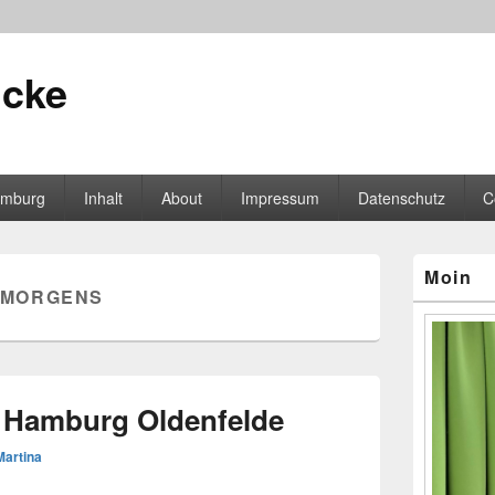
icke
mburg
Inhalt
About
Impressum
Datenschutz
C
Primärer
Moin
Seitenleisten
MORGENS
Widgetberei
n Hamburg Oldenfelde
Martina