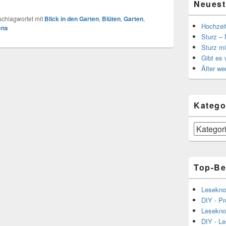
Neuest
schlagwortet mit
Blick in den Garten
,
Blüten
,
Garten
,
Hochzei
ens
Sturz – 
Sturz mi
Gibt es
Älter we
Katego
Kategorien
Top-Be
Lesekno
DIY - Pr
Lesekno
DIY - L