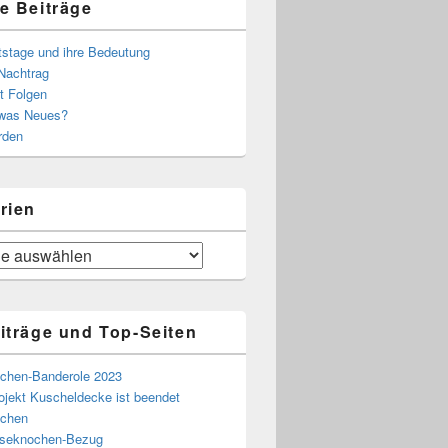
e Beiträge
tstage und ihre Bedeutung
Nachtrag
t Folgen
 was Neues?
rden
rien
iträge und Top-Seiten
chen-Banderole 2023
ojekt Kuscheldecke ist beendet
chen
eseknochen-Bezug