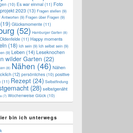
Foto
Es war einmal
(11)
ngen
(10)
projekt 2023
(13)
Fragen stellen
(9)
 Antworten
(9)
Fragen über Fragen
(9)
(19)
Glücksmomente
(11)
urg
(52)
Hamburger Garten
(8)
Oldenfelde
(11)
Happy moments
eln
(18)
Ich sein
(9)
Ich selbst sein
(9)
Leben
(14)
Leseknochen
nen
(9)
n wilder Garten
(22)
Nähen
(46)
Nähen
ken
(8)
cklich
(12)
positive
persönliches
(10)
Rezept
(24)
n
(11)
Selbstfindung
stgemacht
(28)
selbstgenäht
Wochenweise Glück
(10)
ss
(7)
ier bin ich unterwegs
k