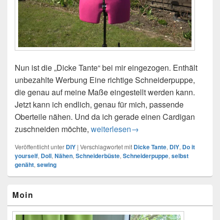
Nun ist die „Dicke Tante“ bei mir eingezogen. Enthält
unbezahlte Werbung Eine richtige Schneiderpuppe,
die genau auf meine Maße eingestellt werden kann.
Jetzt kann ich endlich, genau für mich, passende
Oberteile nähen. Und da ich gerade einen Cardigan
zuschneiden möchte,
Kreativ – die dicke Tante
weiterlesen
→
Veröffentlicht unter
DIY
|
Verschlagwortet mit
Dicke Tante
,
DIY
,
Do it
yourself
,
Doll
,
Nähen
,
Schneiderbüste
,
Schneiderpuppe
,
selbst
genäht
,
sewing
Primärer
Moin
Seitenleisten-
Widgetbereich