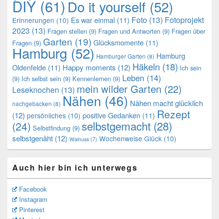
DIY
(61)
Do it yourself
(52)
Foto
(13)
Fotoprojekt
Es war einmal
(11)
Erinnerungen
(10)
2023
(13)
Fragen stellen
(9)
Fragen und Antworten
(9)
Fragen über
Garten
(19)
Glücksmomente
(11)
Fragen
(9)
Hamburg
(52)
Hamburg
Hamburger Garten
(8)
Häkeln
(18)
Oldenfelde
(11)
Happy moments
(12)
Ich sein
Leben
(14)
(9)
Ich selbst sein
(9)
Kennenlernen
(9)
mein wilder Garten
(22)
Leseknochen
(13)
Nähen
(46)
Nähen macht glücklich
nachgebacken
(8)
Rezept
(12)
positive Gedanken
(11)
persönliches
(10)
selbstgemacht
(28)
(24)
Selbstfindung
(9)
selbstgenäht
(12)
Wochenweise Glück
(10)
Walnuss
(7)
Auch hier bin ich unterwegs
Facebook
Instagram
Pinterest