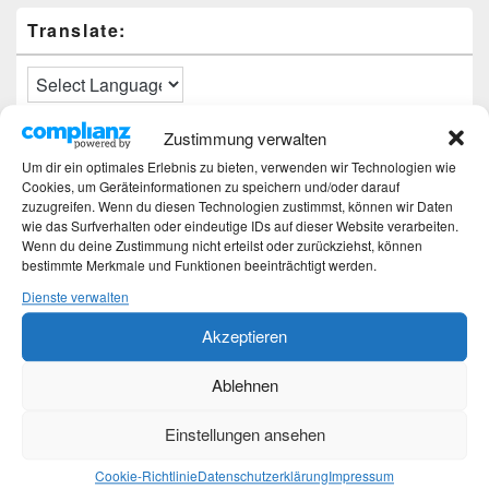
Translate:
Zustimmung verwalten
Neueste Beiträge
Um dir ein optimales Erlebnis zu bieten, verwenden wir Technologien wie
Cookies, um Geräteinformationen zu speichern und/oder darauf
Hochzeitstage und ihre Bedeutung
zuzugreifen. Wenn du diesen Technologien zustimmst, können wir Daten
wie das Surfverhalten oder eindeutige IDs auf dieser Website verarbeiten.
Sturz – Nachtrag
Wenn du deine Zustimmung nicht erteilst oder zurückziehst, können
Sturz mit Folgen
bestimmte Merkmale und Funktionen beeinträchtigt werden.
Gibt es was Neues?
Älter werden
Dienste verwalten
Akzeptieren
Kategorien
Ablehnen
Kategorien
Einstellungen ansehen
Top-Beiträge und Top-Seiten
Cookie-Richtlinie
Datenschutzerklärung
Impressum